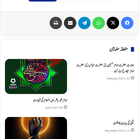
Print
Share via Email
Telegram
WhatsApp
X
Facebook
متعلقہ مضامین
ولادت حضرت امام حسین ع، حضرت عباس ع، حضرت
امام سجاد ع مبارک
25 February 2023
امام محمد باقر علیہ السلام کی شہادت
26 June 2023
نیکی کی هدایت کا فلسفه
11 December 2022