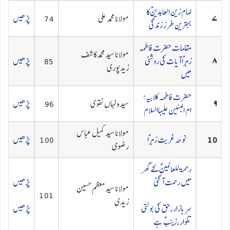
امام زین العابدینؑ کا
۷
مولانا محمد علی
74
پڑھیں
بہترین طرز زندگی
مقامات حضرت فاطمہ
مولانا سید محمد کاشف
۸
زہراؑ آیات کی روشنی
85
پڑھیں
زیدپوری
میں
حضرت فاطمہ کلابیہ؛
۹
سیدہ نہاں نقوی
96
پڑھیں
ام البنین علیہاالسلام
مولانا سید کمیل عباس
10
نوحہ غربت زہراؑ
100
پڑھیں
رضوی
رحمۃ للعالمینؐ کے گھر
میں رحمت آگئی
پڑھیں
مولانا سید معظم حسین
101
زیدی
سر بازار، حق کی بولتی
پڑھیں
تلوار، زینبؑ ہے