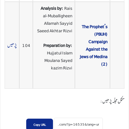
Analysis by:
Rais
al-Muballigheen
Allamah Sayyid
The Prophet’s
Saeed Akhtar Rizvi
(PBUH)
Campaign
Preparation by:
104
پڑھیں
Against the
Hujjatul Islam
Jews of Medina
Moulana Sayed
(2)
kazim Rizvi
مکمل مجلہ پڑھیں:
Copy URL