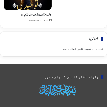
فاطمہ زہراؑ کا درد دل اور خطبہ فدکیہ (2)
17 November 2024
تبصره کریں
You must be
logged in
to post a comment.
بنیاد اختر تابان کے بارے میں