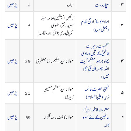
۳
سچا دوست
ادارہ
۷
پڑھیں
رئیس المبلغین علامہ سید
اسلام کا خانوادگی نظام
۳
سعید اختر رضوی
۸
پڑھیں
(بخش اول)
گوپالپوری(اعلیٰ اللہ مقامہ)
شخصیت و سیرت
فاطمیؑ کے تین بنیادی
۴
پہلو (رہبر معظم آیت
مولانا سید تعلیم رضا جعفری
39
پڑھیں
اللہ خامنہ ای کی نگاہ
میں)
تسبیح حضرت فاطمہ
مولانا سید معظم حسین
۵
51
پڑھیں
زہرا (علیہا السلام)
زیدی
حضرت فاطمہ زہراؑ؛
۶
عالمین کے لئے اسوہ
مولانا کاشف رضا گلزار
69
پڑھیں
کاملہ