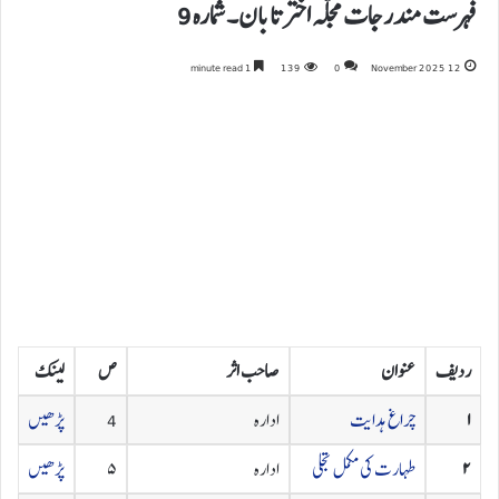
فہرست مندرجات مجلہ اختر تابان۔ شمارہ 9
1 minute read
139
0
12 November 2025
ردیف
عنوان
صاحب اثر
ص
لینک
۱
چراغ ہدایت
ادارہ
4
پڑھیں
۲
طہارت کی مکمل تجلی
ادارہ
۵
پڑھیں