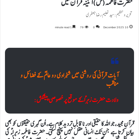
حضرت فاطمه(س) آئینه قرآن میں
تحریر و تنظیم: سید تعلیم رضا جعفری
1 minute read
79
0
10 December 2025
آیات قرآنی کی روشنی میں شہزادی دو عالمؑ کے فضائل و
مناقب
ولادت حضرت زہراؑ کے موقع پر خصوصی پیشکش:
قرآنِ مجید، جو اللہ کا حقیقی اور ناقابلِ تردید کلام ہے، اُن گہری حقیقتوں کو بھی
بیان کرتا ہے جن تک انسانی عقل نہیں پہنچ سکتی۔ حضرت فاطمہ زہراءؑ کی