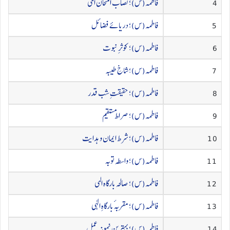
4
فاطمہ(س)؛ نصاب امتحان الہی
5
فاطمہ(س)؛ دریائے فضائل
6
فاطمہ(س)؛ کوثرِ نبوت
7
فاطمہ(س)؛ شاخِ طیبہ
8
فاطمہ(س)؛ حقیقتِ شب قدر
9
فاطمہ(س)؛ صراط مستقیم
10
فاطمہ(س)؛ شرط ایمان و ہدایت
11
فاطمہ(س)؛ واسطہ توبہ
12
فاطمہ(س)؛ صالحہ بارگاہ الہی
13
فاطمہ(س)؛ مقربہٴ بارگاہِ الٰہی
14
فاطمہ(س)؛ بہترین نمونہ عمل