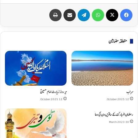
Print
Share via Email
Telegram
WhatsApp
X
Facebook
متعلقہ مضامین
سراب
ہر روز زیارت امام حسینؑ
12 October 2025
12 October 2025
رمضان المبارک کے ساتویں دن کی دعا
30 March 2023