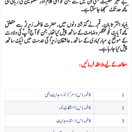
بےنظیر شخصیت بھی ان میں سے جن کو الہی کلام اور معصومینؑ کی زبانی ہی
کچھ حد تک سمجھا جا سکتا ہے۔
بنیاد اختر تابان، قم، نے گذشتہ دنوں میں، حضرت فاطمہ زہراءؑ سے متعلق
کچھ آیات کو مختصر وضاحت کے ساتھ پیش کیا تھا۔ جن کو آج آپؑ کی ولادت
کے موقع پر مبارکبادی کے ساتھ، عاشقان زہراؑ کی خدمت میں ایک ساتھ
پیش کیا جارہا ہے۔
مطالعہ کے لیے ملاحظہ فرمائیں:
1
فاطمہ(س)؛ مرکز نور و ہدایت الہی
2
فاطمہ(س)؛ مشکاتِ نور
3
فاطمه(س)؛ ستارہ ہدایت