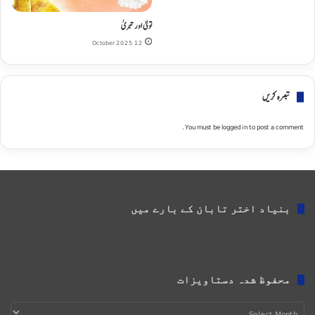
تولیٰ اور تبریٰ
12 October 2025
تبصره کریں
You must be
logged in
to post a comment.
بنیاد اختر تابان کے بارے میں
محفوظ شدہ دستاویزات
محفوظ