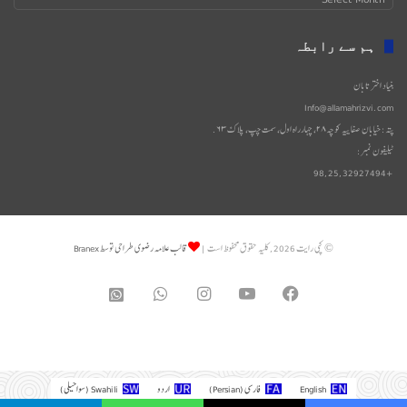
شدہ
دستاویزات
ہم سے رابطہ
بنیاد اختر تابان
Info@allamahrizvi.com
پتہ: خیابان صفاییه کوچه۲۸، چهار‌راه اول، سمت چپ، پلاک۶۳.
ٹیلیفون نمبر:
+98,25,32927494
© کپی رایت 2026, کلیه حقوق محفوظ است |
قالب علامه رضوی طراحی توسط Branex
WhatsApp
Instagram
YouTube
Facebook
واتساپ
2
English
فارسی
(
Persian
)
اردو
Swahili
(
سواحیلی
)