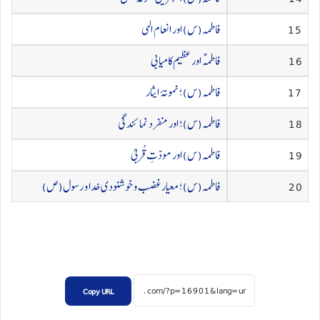
15
فاطمہ(س) اور انعام الہی
16
فاطمہؑ اور عظیم کامیابی
17
فاطمہ(س)؛ نمونۂ ایثار
18
فاطمہ(س)؛ اور منفرد نمائندگی
19
فاطمہ(س) اور مودّتِ قُربیٰ
20
فاطمہ(س)؛ معیار غضب و خوشنودی خدا و رسول(ص)
Copy URL