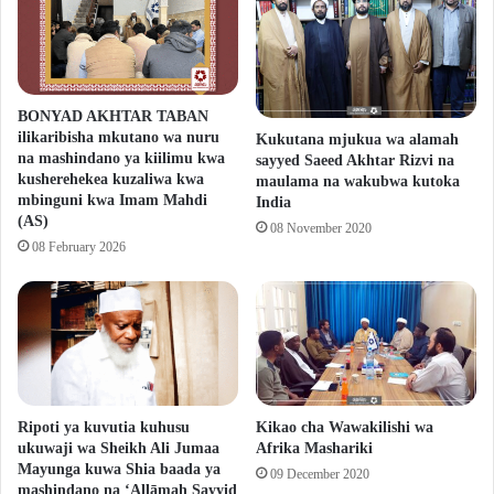
BONYAD AKHTAR TABAN
ilikaribisha mkutano wa nuru
Kukutana mjukua wa alamah
na mashindano ya kiilimu kwa
sayyed Saeed Akhtar Rizvi na
kusherehekea kuzaliwa kwa
maulama na wakubwa kutoka
mbinguni kwa Imam Mahdi
India
(AS)
08 November 2020
08 February 2026
Ripoti ya kuvutia kuhusu
Kikao cha Wawakilishi wa
ukuwaji wa Sheikh Ali Jumaa
Afrika Mashariki
Mayunga kuwa Shia baada ya
09 December 2020
mashindano na ‘Allāmah Sayyid