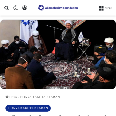
Search for
Switch skin
Log In
Menu
Home
/
BONYAD AKHTAR TABAN
BONYAD AKHTAR TABAN