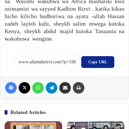
na Wasomi wakubwa wa Africa mashariki kwa
usimamizi wa sayyed Kadhim Rizvi . katika kikao
hicho kilicho hudhuriwa na ayatu -allah Hassan
zadeh layleh kuhi, sheykh salim mwega kutoka
Kenya, sheykh abdul majid kutoka Tanzania na
wakubuwa wengine.
Copy URL
Facebook
X
WhatsApp
Telegram
Share via Email
Print
Related Articles