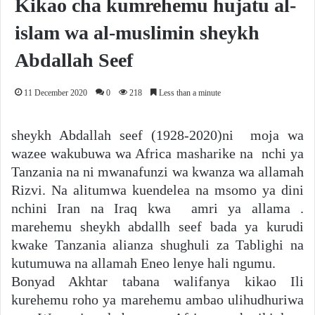
Kikao cha kumrehemu hujatu al-
islam wa al-muslimin sheykh
Abdallah Seef
11 December 2020
0
218
Less than a minute
sheykh Abdallah seef (1928-2020)ni moja wa
wazee wakubuwa wa Africa masharike na nchi ya
Tanzania na ni mwanafunzi wa kwanza wa allamah
Rizvi. Na alitumwa kuendelea na msomo ya dini
nchini Iran na Iraq kwa amri ya allama .
marehemu sheykh abdallh seef bada ya kurudi
kwake Tanzania alianza shughuli za Tablighi na
kutumuwa na allamah Eneo lenye hali ngumu.
Bonyad Akhtar tabana walifanya kikao Ili
kurehemu roho ya marehemu ambao ulihudhuriwa