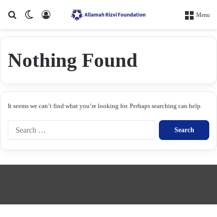
Search for
Switch skin
Log In
Menu
Nothing Found
It seems we can’t find what you’re looking for. Perhaps searching can help.
S
e
a
r
c
h
f
o
r
: