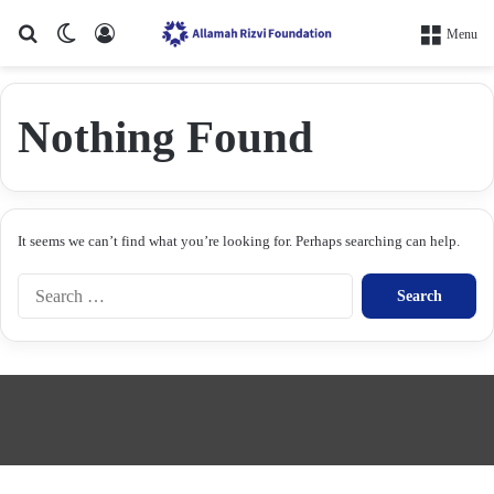
Search for
Switch skin
Log In
Menu
Nothing Found
It seems we can’t find what you’re looking for. Perhaps searching can help.
S
e
a
r
c
h
f
o
r
: