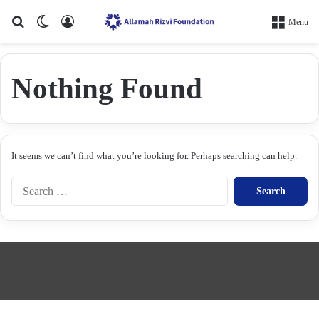
Search for
Switch skin
Log In
Menu
Nothing Found
It seems we can’t find what you’re looking for. Perhaps searching can help.
S
e
a
r
c
h
f
o
r
: