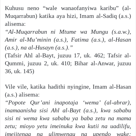
Kuhusu neno “wale wanaofanyiwa karibu” (al-
Muqarrabun) katika aya hizi, Imam al-Sadiq (a.s.)
alisema:
“Al-Muqarrabun ni Mtume wa Mungu (s.a.w.),
Amir al-Mu’minin (a.s.), Fatima (a.s.), al-Hasan
(a.s.), na al-Husayn (a.s.).”
(Tafsir Ahl al-Bayt, juzuu 17, uk. 462; Tafsir al-
Qummi, juzuu 2, uk. 410; Bihar al-Anwar, juzuu
36, uk. 145)
Vile vile, katika hadithi nyingine, Imam al-Hasan
(a.s.) alisema:
“Popote Qur’ani inapotaja ‘wema’ (al-abrar),
inamaanisha sisi Ahl al-Bayt (a.s.), kwa sababu
sisi ni wema kwa sababu ya baba zetu na mama
zetu; mioyo yetu imeinuka kwa kutii na uadilifu,
imejitenga na ulimwengu na upendo wake;