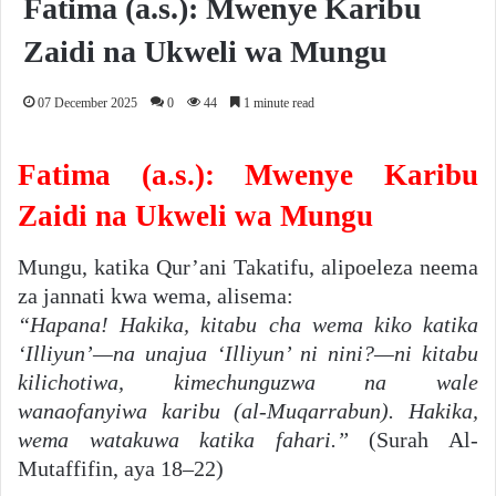
Fatima (a.s.): Mwenye Karibu
Zaidi na Ukweli wa Mungu
07 December 2025
0
44
1 minute read
Fatima (a.s.): Mwenye Karibu
Zaidi na Ukweli wa Mungu
Mungu, katika Qur’ani Takatifu, alipoeleza neema
za jannati kwa wema, alisema:
“Hapana! Hakika, kitabu cha wema kiko katika
‘Illiyun’—na unajua ‘Illiyun’ ni nini?—ni kitabu
kilichotiwa, kimechunguzwa na wale
wanaofanyiwa karibu (al-Muqarrabun). Hakika,
wema watakuwa katika fahari.”
(Surah Al-
Mutaffifin, aya 18–22)