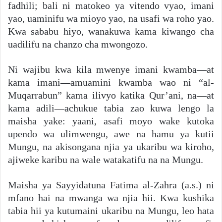
fadhili; bali ni matokeo ya vitendo vyao, imani
yao, uaminifu wa mioyo yao, na usafi wa roho yao.
Kwa sababu hiyo, wanakuwa kama kiwango cha
uadilifu na chanzo cha mwongozo.
Ni wajibu kwa kila mwenye imani kwamba—at
kama imani—amuamini kwamba wao ni “al-
Muqarrabun” kama ilivyo katika Qur’ani, na—at
kama adili—achukue tabia zao kuwa lengo la
maisha yake: yaani, asafi moyo wake kutoka
upendo wa ulimwengu, awe na hamu ya kutii
Mungu, na akisongana njia ya ukaribu wa kiroho,
ajiweke karibu na wale watakatifu na na Mungu.
Maisha ya Sayyidatuna Fatima al-Zahra (a.s.) ni
mfano hai na mwanga wa njia hii. Kwa kushika
tabia hii ya kutumaini ukaribu na Mungu, leo hata