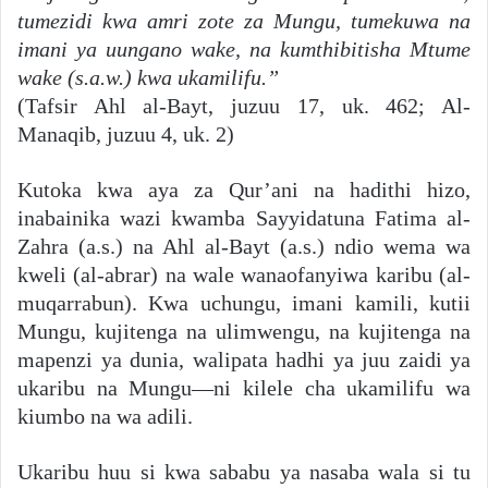
tumezidi kwa amri zote za Mungu, tumekuwa na
imani ya uungano wake, na kumthibitisha Mtume
wake (s.a.w.) kwa ukamilifu.”
(Tafsir Ahl al-Bayt, juzuu 17, uk. 462; Al-
Manaqib, juzuu 4, uk. 2)
Kutoka kwa aya za Qur’ani na hadithi hizo,
inabainika wazi kwamba Sayyidatuna Fatima al-
Zahra (a.s.) na Ahl al-Bayt (a.s.) ndio wema wa
kweli (al-abrar) na wale wanaofanyiwa karibu (al-
muqarrabun). Kwa uchungu, imani kamili, kutii
Mungu, kujitenga na ulimwengu, na kujitenga na
mapenzi ya dunia, walipata hadhi ya juu zaidi ya
ukaribu na Mungu—ni kilele cha ukamilifu wa
kiumbo na wa adili.
Ukaribu huu si kwa sababu ya nasaba wala si tu