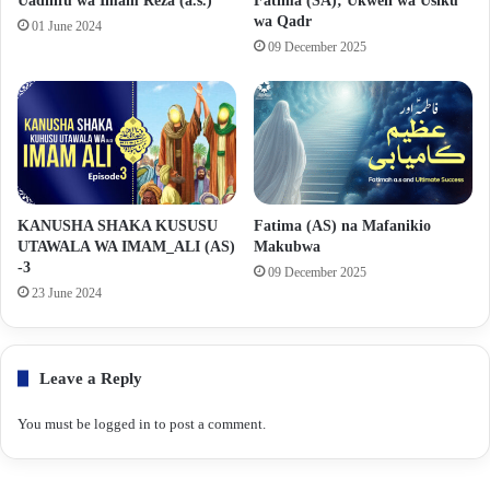
Uadilifu wa Imam Reza (a.s.)
Fatima (SA); Ukweli wa Usiku
wa Qadr
01 June 2024
09 December 2025
KANUSHA SHAKA KUSUSU
Fatima (AS) na Mafanikio
UTAWALA WA IMAM_ALI (AS)
Makubwa
-3
09 December 2025
23 June 2024
Leave a Reply
You must be
logged in
to post a comment.