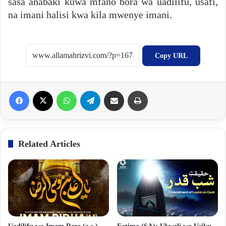
sasa anabaki kuwa mfano bora wa uadilifu, usafi,
na imani halisi kwa kila mwenye imani.
Copy URL
Facebook
X
WhatsApp
Telegram
Share via Email
Print
Related Articles