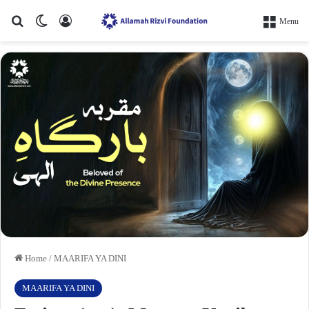
Search for
Switch skin
Log In
Menu
Home
/
MAARIFA YA DINI
MAARIFA YA DINI