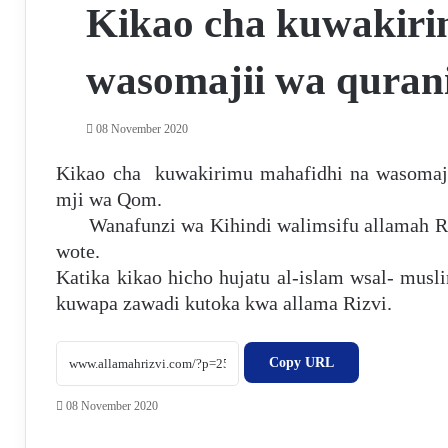
Kikao cha kuwakiri
wasomajii wa quran
08 November 2020
Kikao cha kuwakirimu mahafidhi na wasomaji 
mji w
Wanafunzi wa Kihindi walimsifu allamah R
wo
Katika kikao hicho hujatu al-islam wsal- musl
kuwapa zawadi kutoka kwa allama Rizvi.
Copy URL
08 November 2020
F
X
W
T
S
P