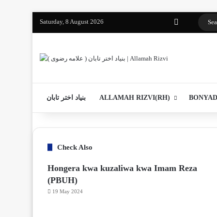
Saturday, 8 August 2026
Facebook
YouTube
Instagram
WhatsApp
واتساپ 2
Log In
بنیاد اختر تابان
ALLAMAH RIZVI(RH)
BONYAD
Check Also
C
Hongera kwa kuzaliwa kwa Imam Reza
l
o
(PBUH)
s
19 May 2024
e