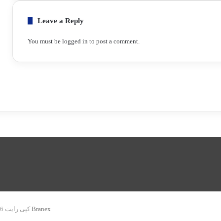
Leave a Reply
You must be
logged in
to post a comment.
قالب علامه رضوی طراحی توسط Branex
© کپی رایت 2026, کلیه حقوق محفوظ است |