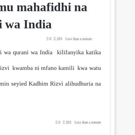
mu mahafidhi na
i wa India
0
203
Less than a minute
wa qurani wa India kilifanyika katika
a Qom.
izvi kwamba ni mfano kamili kwa watu
te.
imin seyied Kadhim Rizvi alihudhuria na
0
203
Less than a minute