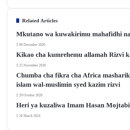
a
h
e
h
r
c
a
l
a
i
e
t
e
r
n
Related Articles
b
s
g
e
t
o
A
r
v
Mkutano wa kuwakirimu mahafidhi na
o
p
a
i
k
p
m
a
09 December 2020
E
m
Kikao cha kumrehemu allamah Rizvi ka
a
i
25 November 2020
l
Chumba cha fikra cha Africa masharik
islam wal-muslimin syed kazim rizvi
29 October 2020
Heri ya kuzaliwa Imam Hasan Mojtabi
26 March 2024