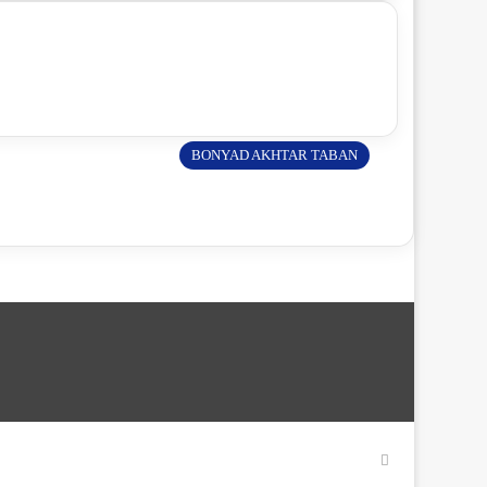
BONYAD AKHTAR TABAN
Facebook
YouTube
Instagram
WhatsApp
واتساپ
2