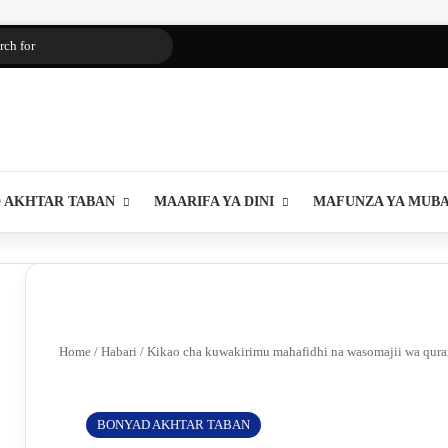
Search
for
 AKHTAR TABAN
MAARIFA YA DINI
MAFUNZA YA MUB
Home
/
Habari
/
Kikao cha kuwakirimu mahafidhi na wasomajii wa qura
BONYAD AKHTAR TABAN