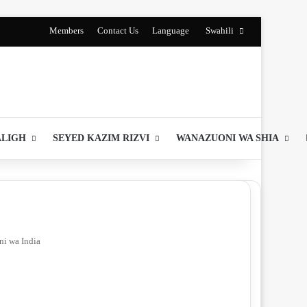
Members
Contact Us
Language
Swahili
ALIGH
SEYED KAZIM RIZVI
WANAZUONI WA SHIA
ni wa India