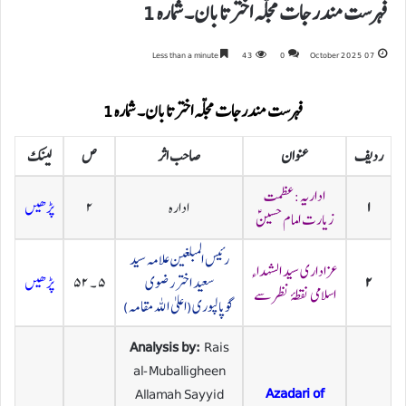
فہرست مندرجات مجلہ اختر تابان۔ شمارہ 1
Less than a minute
43
0
07 October 2025
فہرست مندرجات مجلہ اختر تابان۔ شمارہ 1
ردیف
عنوان
صاحب اثر
ص
لینک
اداریہ: عظمت
۱
ادارہ
۲
پڑھیں
زیارت امام حسینؑ
رئیس المبلغین علامہ سید
عزاداری سید الشہداء
۲
سعید اختر رضوی
۵ ۔ ۵۲
پڑھیں
اسلامی نقطۂ نظر سے
گوپالپوری(اعلیٰ اللہ مقامہ)
Analysis by:
Rais
al-Muballigheen
Azadari of
Allamah Sayyid