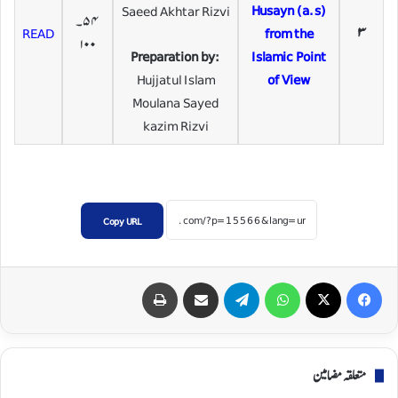
Husayn (a.s)
Saeed Akhtar Rizvi
۵۴۔
READ
from the
۳
۱۰۰
Preparation by:
Islamic Point
Hujjatul Islam
of View
Moulana Sayed
kazim Rizvi
Copy URL
Print
Share via Email
Telegram
WhatsApp
X
Facebook
متعلقہ مضامین