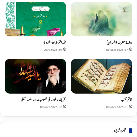
دعائے حضرت فاطمہ زہراؑ
مجلہ اختر تابان- شمارہ 6
29 April 2025
07 October 2025
خاتم الکتب
تحریک عاشوراء کی خصوصیات اور مقصد حسینی
12 October 2025
11 October 2025
تبصره کریں