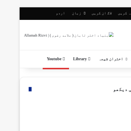
ہ کریں
لاگ ان کریں
زبان
اردو
اختران شیعہ
Library
Youtube
 دیکھو