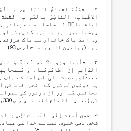
۲ ۔ «وَهُوَ الامامُ الرَبّانى، وَ الْهَي
الاَطْيابِ، النّاطِقُ بِالصَّوابِ، نُقْ
امام علیؑ کے سلسلے سے فرماتی ہی
پیشوا ہیں اور وہ نور کے پیکر اور
وہ ایک پاک خاندان سے پاک فرزند،
ہیں (رياحين الشريعة: ج 1، ص 93) ۔
۳ ۔ «أبَوا هِذِهِ الاْ مَّةِ مُحَمَّدٌ وَ عَل
الدّائِمِ إنْ اطاعُوهُما، وَ يُبيحانِه
محمدؐاورحضرت علیؑ اس امت کے باپ 
یہ دونوں لوگوں کے انحرافات کی اص
بچائیں گے اور ان دونوں کی ہمراہی
گی (تفسير الا مام العسكرى ؑ، ص 330، ح 191۔ بحارالانوار، ج 23، ص 259، ح 8) ۔
4۔ «مَن أصعَدَ إلَى اللّه ِ خالِصَ عِبادَت
شخص بھی خلوص نیت سے خدا کی عبادت
برکتیں عطا کرتا ہے “(بحار الانوار، ج 67، ص 249، ح 