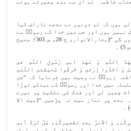
ناب فاطمہ ؑ نے ان سے منھ پھیرتے ہوئے
تی ہوں کہ تم دونوں نے مجھے ناراض کیا
 نہیں ہوں اور جب میں خدا کے رسولؐ سے
ملوں گی تو تم دونوں کی شکایت کروں گی “(بحارالانوار، ج 28، ص 303؛ صحيح
ْ عَهْدَ اللّهِ وَ عَهْدَ ابى رَسُولِ اللّهِ فى
ىّ وَ اخَذُوا إرْثى وَ خَرقُوا صَحيفَتى اللّتى
ت فاطمہ زہراؑ نے وصیت میں فرمایا کہ “جن
لسلہ میں خدا اور رسولؐ کے عہدکو توڑا
اث چھین لی اور فدک کی ملکیت پر میرے
 مجھ پر نماز میت نہ پڑھیں “(بيت الا
َديرِكُمْ، وَ الاَمْرُ بعد تقْصيركُمْ، هَلْ تَرَكَ أبى
ؑ نے مہاجرین اور انصار کو مخاطب کر کے فرمایا: