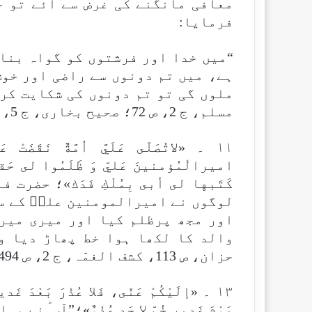
معافی مانگنے کی غرض سے آئے تو ج
فرمایا:
“میں خدا اور فرشتوں کو گواہ بنا
ہے، میں تم دونوں سے راضی اور خوش
مسلم، ج 2، ص 72؛ صحیح بخارى، ج 5، ص 5) ۔
۱۱ ۔ «لاتُصَلّى عَلَيَّ اُمَّةٌ نَقَضَت
اميرالْمُؤمنينَ عَليّ وَ ظَلَمُوا لى حَق
كَتَبها لى أبى بِمُلْكِ فَدَك»؛ حضر
لوگوں نے امیرالمومنین علیؑ کے س
اور مجھ پرظلم کیا اور میری میر
والد کا لکھا ہوا خط پھاڑ دیا وہ
حزان، ص 113، كشف الغمّہ، ج 2، ص 494) ۔
۱۳ ۔ «إلَيْكُمْ عَنّى، فَلا عُذْرَ بَعْدَ غ
يَوْمَ غَديرِ خُمّ لاِ حَدٍ عُذْوٌ»؛”آپ 