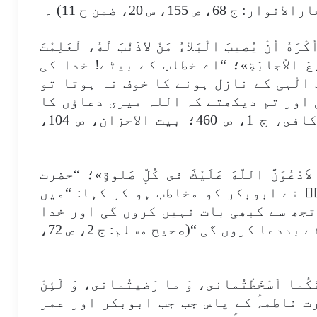
1، س 20، ضمن ح 11) ۔
ْرَهُ أنْ يُصيبَ الْبَلاءُ مَنْ لاذَنْبَ لَهُ، لَعَلِمْتَ
ُ سَريعَ الاْجابَةِ»؛ “اے خطاب کے بیٹے! خدا کی
الٰہی کے نازل ہونے کا خوف نہ ہوتا تو
 اور تم دیکھتے کہ اللہ میری دعاؤں کا
فوری جواب کیسے دیتا ہے۔ (اصول كافى، ج 1، ص 460؛ بيت الاحزان، ص 104،
لاَدْعُوَنَّ اللّهَ عَلَيْكَ فى كُلِّ صَلوةٍ»؛ “حضرت
ؑ نے ابوبکر کو مخاطب ہو کر کہا: “میں
تجھ سے کبھی بات نہیں کروں گی اور خدا
کی قسم کہ میں ہر نماز میں تیرے لئے بددعا کروں گی “(صحيح مسلم: ج 2، ص 72،
انَّكُما اَسْخَطْتُمانى، وَ ما رَضيتُمانى، وَ لَئِنْ
هِ»؛”حضرت فاطمہؑ کے پاس جب جب ابوبکر اور عمر