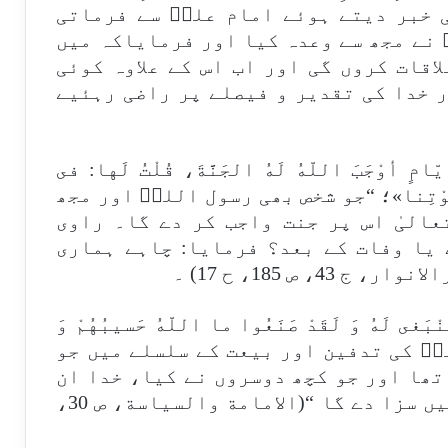
 خبر دیتے ہوئے امام علیؑ سے فرماتی
ؐ نے مجھ سے وعدہ کیا اور فرمایاکہ میں
اقات کروں گی اور اب اس کے علاوہ کوئی
ر خدا کی تقدیر و فیصلے پر راضی رہئیے
َةَ أيّامٍ أوْجَبَ اللّهُ لَهُ الجَنَّةَ، قُلْتُ لَها: فى
عْدَ مَوْتِنا»؛ “جو شخص بھی رسول اللہؐ اور مجھ
عالیٰ اس پر جنت واجب کر دے گا۔ راوی
 یا وفات کے بعد؟ فرمایا: چاہے ہماری
 ص 185، ح 17) ۔
ْبَغى لَهُ وَ لَقَدْ صَنَعُوا ما اللّهُ حَسيبُهُمْ وَ
للہؐ کی تدفین اور بیعت کے سلسلے میں جو
تھا اور جو کچھ دوسروں نے کیا، خدا ان
کے بارے میں فیصلہ کرےگا اور انہیں سزا دے گا “(الامامة والسياسة، ص 30،