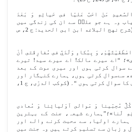
السَّعيدِ مَنْ احَبَّ عَليّا فى حَياتِهِ وَ بَعْدَ
میاب وہ ہے جو علیؑ سے ان کی زندگی میں
اور ان کی وفات کے بعد محبت کرے “(شرح نهج البلاغه ابن ابى الحديد: ج 2، ص
ْطَفَيْتَهُمْ، وَ بِبُكاءِ وَلَدَيَّ فى مُفارِقَتى أنْ
ُرّيتَى»؛ “اے میرے مالک! اے میرے سید! تیرے
ے سوال کرتی ہوں اور میری موت کے بعد
جھ سےسوال کرتی ہوں، ہمارے کنہگار اور
پیروکار شیعوں کے گناہوں کی بخشش کا سوال کرتی ہوں “۔ (كوكب الدرّى، ج 1،
وَكُلُّ مُحِبّينا وَ مَوالى اَوْليائِنا وَ مُعادى
َ لِسانِهِ لَنا»؛”ہمارے شیعہ، جنت کے بہترین
 ہمارے اولیاء سے محبت کرنے والے اور
 و زبان سے تسلیم کرتے ہیں وہ جنت میں