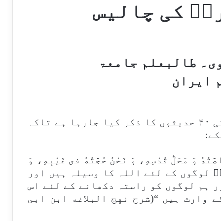
اؑ کی چالیس
وی۔ طالبعلم جامعۃ
 ایران
اس تحریر میں حضرت فاطمہ زہراؑ کی ۴۰ حدیثوں کا ذکر کیا جارہا ہے تاکہ
ے:
تُهُ وَ مَحَلُّ قُدْسِهِ، وَ نَحْنُ حُجَّتُهُ فى غَيْبِهِ، وَ
 محمدؑ لوگوں کے لئے اللہ کا وسیلہ ہیں اور
ر ہم لوگوں کو راستہ دکھانے کے لئے اس
ے وارث ہیں “(شرح نهج البلاغه ابن ابى