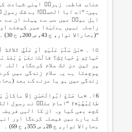
جناب فاطمہ زہراؑ اپنی شہادت کی
ہیں: “اے ابا الحسنؑ! بے شک رسول 
اہل بیتؑ میں سب سے پہلے ان سے مل
راستہ نہیں ہےلہٰذا صبر کیجئے او
“(بحارالا نوار، ج 43، ص 200، ح 30) ۔
۱۵ ۔ «مَنْ سَلَّمَ عَلَيْهِ اَوْ عَلَيَّ ثَلاث
حَياتِهِ وَ حَياتِكِ؟ قالَتْ: نعَمْ وَ بَ
پر تین دن تک سلام کرےگا، اللہ ت
پوچھتا ہے یہ سلام زندگی میں کرے
زندگی میں ہو یا مرنے کے بعد (بحارالانوار، ج 43،
۱6۔ «ما صَنَعَ ابُوالْحَسَنِ إلاّ ماكانَ يَن
طالِبُهُمْ»؛ “امام علیؑ نے رسول ا
کچھ بھی کیا وہ ان کا الہی فریضہ 
بحارالا نوار، ج 28، ص 355، ح 69) ۔