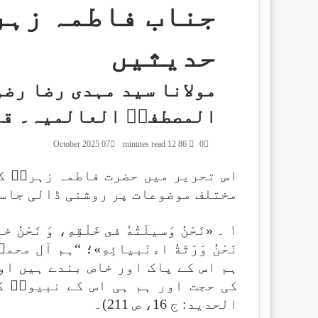
جناب فاطمہ زہر
حدیثیں
مولانا سید مہدی رضا رض
المصطفیؐ العالمیہ۔ قم
07 October 2025
12 minutes read
86
0
مختلف موضوعات پر روشنی ڈالی جاسک
۱ ۔ «نَحْنُ وَسيلَتُهُ فى خَلْقِهِ، وَ نَحْنُ خاصَّ
نَحْنُ وَرَثَةُ اءنْبيائِهِ»؛ “ہم آل
ہم اس کے پاک اور خاص بندے ہیں او
کی حجت اور ہم ہی اس کے نبیوںؑ ک
الحديد: ج 16، ص 211)۔