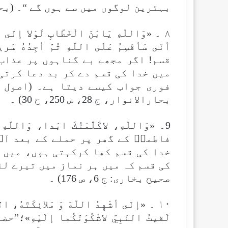
بہترین لوگوں میں سے ہوں گے “۔ (بحارالانوار: ج 68، ص 55
۸ ۔ «وَاللّهِ يَابْنَ الْخَطّابِ لَوْلا إنّى أك
أنّى سَأقْسِمُ عَلَى اللّهِ ثُمَّ أجِدُه
قسم! اگر مجھے بے گناہوں پر عذاب 
میں خدا کی قسم دے کر بد دعا کرتی
بحارالانوار، ج 28، ص 250، ح 30) ۔
9۔ «وَاللّهِ، لاكَلَّمْتُكَ ابَدا، وَاللّهِ 
فاطمہؑ کے گھر پر حملے کے بعد آپ
خدا کی قسم کھا کرکہتی ہوں، میں 
صحيح بخارى: ج 6، ص 176) ۔
۱۰ ۔ «إنّى أشْهِدُ اللّهَ وَ مَلائِكَتَهُ، 
لَقيتُ النَبِيَّ لاشْكُوَنَّكُما إلَيْ