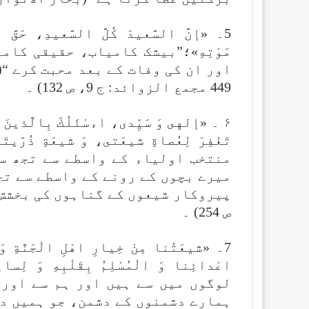
5۔ «إنَّ السَّعيدَ كُلَّ السَّعيدِ، حَقَّ 
مَوْتِهِ»؛”بیشک کامیاب، حقیقی کا
449 مجمع الزوائد: ج 9، ص 132) ۔
۶ ۔ «إلهى وَ سَيِّدى، اءسْئَلُكَ بِالَّذينَ اص
تَغْفِرَ لِعُصاةِ شيعَتى، وَ شيعَةِ ذ
منتخب اولیاء کے واسطے سے تجھ س
میرے بچوں کے رونے کے واسطے سے ت
ص 254) ۔
7۔ «شيعَتُنا مِنْ خِيارِ اهْلِ الْجَنَّةِ 
اعْدائِنا وَ الْمُسْلِمُ بِقَلْبِهِ و
لوگوں میں سے ہیں اور ہم سے اور
ہمارے دشمنوں کے دشمن، جو ہمیں دل