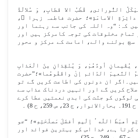
ْكَلُ النُّورانى، قُطْبُ الا قْطابِ، وَ سُلالَةُ
طَةُ دائِرَةِ الامامَةِ»؛ حضرت فاطمہ زہرا ؑ،
ں کہ: “وہ اللہ کی جانب سے رہنما اور
 تمام مخلوقات کی توجہ کامرکز ہیں اور
 سچ بولنے والے، امامت کے مرکز و محور
ىُّ، يُقْيمانِ أودَّهُمْ، وَ يُنْقِذانِ مِنَ الْعَذابِ
ِمُ النَّعيمَ الدّائم إنْ واقَفُوهُما»؛”حضرت
ہیں۔اگر ان دونوں کی اطاعت کریں گے تو
لاح کریں گے اور انہیں دردناک عذاب سے
 لوگوں کو جنّت کی ابدی نعمتیں عطا کرے
ِهِ أهبَطَ اللّه ُ إلَيهِ أفضَلَ مَصلَحَتِهِ»؛ “جو
 کرتا ہے، خدا اس کو بہترین فوائد اور
25) ۔