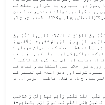
 چھوڑ دو، تمہاری بے حسّی اور غفلت کے
ں رہا۔ کیا میرے والد نے غدیر خم کے دن
کسی کے لئے بہانہ کی جگہ چھوڑی تھی؟”(الخصال، ج 1، ص 173؛ الاحتجاج، ج 1،
مْ مِنَ الشِّرْكِ وَ الصَّلاةَ تَنْزيها لَكُمْ مِنَ
نِماءً فِى الرِّزقِ، وَ الصِّيامَ تَثْبيتا لِلاْخْلاصِ وَ
اطمہ زہراؑ نے خطبہ فدک کے درمیان فرمایا:
 شرک سے پاکیزگی اور نماز کو ہر طرح کے
قرار دیاہے اور اس نے زکوٰۃ کو تزکیہ ٔ
 روزے کو اخلاص میں استقامت و ثبات کے
مضبوط کرنے اور دین اسلام کی تعمیر کے
لئے واجب قرار دیا ہے “(رياحين الشريعة، ج 1، ص 312، فاطمة الزهراء، ص
َلَّى اللّهُ عَلَيْهِ وَآلِهِ عَهِدَ إلَىَّ وَ حَدَّثَنى
ُ، فَاصْبِرْ لاِمْرِ اللّهِ تَعالى وَ ارْضَ بِقَضائِهِ»؛