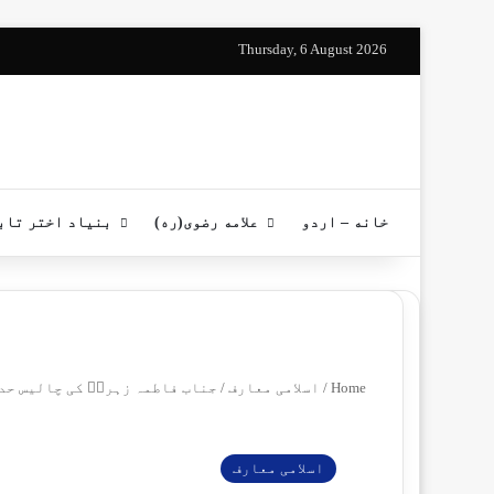
pp
stagram
YouTube
Facebook
Thursday, 6 August 2026
خانه – اردو
علامه رضوی(ره)
بنیاد اختر تاب
Home
/
اسلامی معارف
/
جناب فاطمہ زہراؑ کی چالیس حد
اسلامی معارف