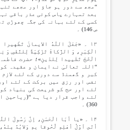
“مجھ سے دور ہو جاؤ اور مجھے تنہا
بعد تمہارے پاس کوئی عذر باقی نہی
ص 146) ۔
۱۳ ۔ «جَعَلَ اللّهُ الايمانَ تَطْهيرا لَكُ
الْكِبْرِ، وَ الزَّكاةَ تَزْكِيَةً لِلنَّفْسِ وَ 
الْحَّجَ تَشْييدا لِلدّينِ»؛ حضرت ف
“اللہ تعالیٰ نے ایمان و عقیدہ کو
کبر و گھمنڈ سے دوری کے لئے لازم 
نفس اور رزق میں برکت کے لئے اور
لئے اور حج کو شریعت کی بنیاد کو 
360) ۔
۱۴ ۔ «يا أبَا الْحَسَنِ، إنَّ رَسُولَ اللّهِ ص
أنّى اَوَّلُ أهْلِهِ لُحُوقا بِهِ وَلابُدَّ مِنْه