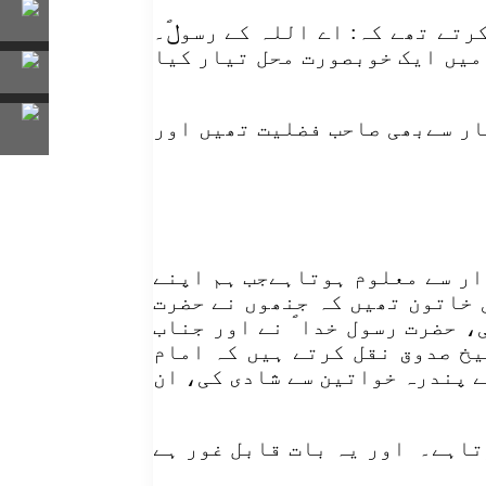
رتے تھے کہ: اے اللہ کے رسولؐ۔
 میں ایک خوبصورت محل تیار کیا
ار سےبھی صاحب فضلیت تھیں اور
ار سے معلوم ہوتاہےجب ہم اپنے
ی خاتون تھیں کہ جنھوں نے حضرت
، حضرت رسول خدا ؐ نے اور جناب
یخ صدوق نقل کرتے ہیں کہ امام
ل اللہ ؐ نے پندرہ خواتین سے شادی کی، ان
رتاہے۔ اور یہ بات قابل غور ہے