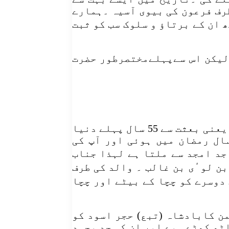
رف فرعون کی بیوی آسیہ ۔ہمارے
ان کے برتاؤ و سلوک سب کو ثبت
 لیکن اس سےپہلےمختصرطور حضرت
جناب خدیجہؑ قریش کی محترم خاتون تھیں، جو پیغمبراسلام ؐکےوجود دنیوی سے پندرہ سال پہلے، یعنی بعثت سے 55 سال پہلے دنیا
سال رمضان میں ہوئی اور آپ کی
یں جد امجد سے ملتا ہے لہذا جناب
بن لوٴی بن غالب ۔ والد کی طرف
دوسرے کو چچا کے بیٹے اور چچا
ن کابادشاہ (تبع) حجر اسود کو
ٹھ کھڑے ہوے اور ان کی جد وجہد