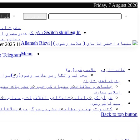
Friday, 7 August 2026
Log In
وات
تلاش کریں
حضرت اما
Log In
Switch skin
تلاش کریں
رمضان ال
دعاؤں م
11 October 2025
Menu
p
Telegram
خانه – اردو
علامه رضوی(ره)
مجالس و تقاریر علامہ رضوی(رح)
سوانح
بنیاد اختر تابان
جلسات و ملاقاتیں
بنیاد کی خبریں
نشریات بنی
اسلامی معارف
قرآن کریم
احادیث
احکام، اخلاقیات و سماجیات
سید کاظم رضوی
کتب و ترجمے و مضامین
مذہبی سرگرمیاں
ملاقات
Back to top button