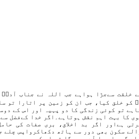
 خلقت سےجڑا ہواہے جب اللہ نے جناب آدمؑ 
 کو خلق کیا، جب ان کو زمین پر اتارا تو سا
اہے تو کوئی زندگی کا دو پہیہ اور اس کے دوس
ی کا بہت اہم نقش ہوتاہے۔اگر خدا کےفضل سے 
تی ہےاور اگر بد اخلاق، بری صفات کی حامل
الے سکون بھی دور سے ہاتھ دکھاکرواپس چلے ج
لے گی یا برا آدمی ہوگا تو اس کو بری بیوی م