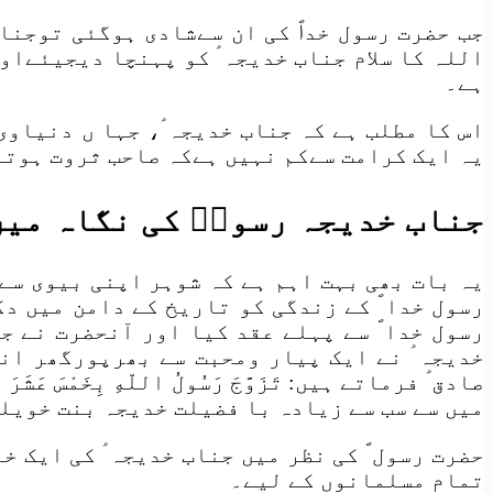
جب حضرت رسول خداؐ کی ان سےشادی ہوگئی توجناب
اللہ کا سلام جناب خدیجہ ؑ کو پہنچا دیجیئےاو
ہے۔
اس کا مطلب ہے کہ جناب خدیجہ ؑ، جہا ں دنیاو
یہ ایک کرامت سےکم نہیں ہےکہ صاحب ثروت ہوتے 
جناب خدیجہ رسولؐ کی نگاہ میں
یہ بات بھی بہت اہم ہے کہ شوہر اپنی بیوی سے
رسول خدا ؐ کے زندگی کو تاریخ کے دامن میں د
رسول خدا ؐ سے پہلے عقد کیا اور آنحضرت نے ج
خدیجہ ؑ نے ایک پیار ومحبت سے بھرپورگھر ان
صادق ؑ فرماتے ہیں: تَزَوَّجَ رَسُولُ اللّهِ بِخَمْسَ عَشَ
میں سے سب سے زیادہ با فضیلت خدیجہ بنت خویلد
حضرت رسول ؐ کی نظر میں جناب خدیجہ ؑ کی ایک 
تمام مسلمانوں کے لیے۔