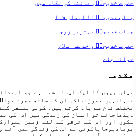
حضرت خدیجہؑ، عائشہ کی نگاہ میں
جناب خدیجہؑ کا ایمان لانا
جناب خدیجہؑ بہترین زوجہ
حضرت خدیجہؑ و خدمت اسلام
حوالہ جات
مقدمہ
میاں بیوی کا ایک ایسا رشتہ ہے جو ابتدائے
تنہانہیں چھوڑابلکہ ان کے ساتھ حضرت حواءؑ
مختلف نام سے یاد کرتے ہیں، کوئی ہمسفر کہت
دیکھاجائے تو انسان کی زندگی میں اس کی بیو
سکون اور اس کے ترقی کے لئے زمین ہموارکر
بربادہوجایاکرتی ہے اس کی زندگی میں آنے و
ہےکہ اچھے آدمی ہوں گے تو ان کواچھی بیوی م