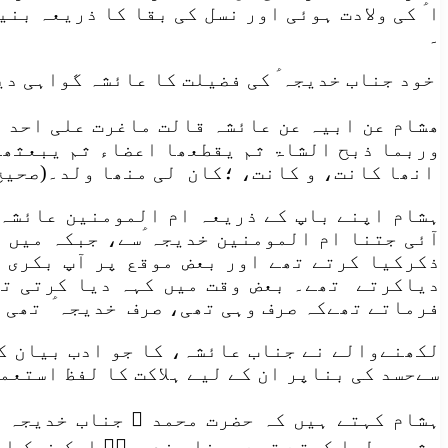
ا ؑ کی ولادت ہوئی اور نسل کی بقا کا ذریعہ بن
۔
خود جناب خدیجہ ؑ کی فضیلت کا عائشہ گواہی دی
ھشام عن ابیہ عن عائشہ قالت ماغرت علی احد 
وربما ذبح الشاۃ ثم یقطعھا اعضاء ثم یبعثھا 
انھا کانت، و کانت، ؛کان لی منھا ولد۔(صحیح البخاری، حدیث ن
ہشام اپنے باپ کے ذریعہ ام المومنین عائشہ 
آئی جتنا ام المومنین خدیجہ ؑسے، جبکہ میں ن
ذکرکیا کرتے تھے اور بعض موقع پر آپ بکری ذ
دیاکرتے تھے۔ بعض وقت میں کہہ دیا کرتی تھی
فرماتے تھےکہ صرف وہی تھی، صرف خدیجہ ؑ تھی ج
لکھنےوالے نے جناب عائشہ، کا جو ادب بیان کی
سےحسد کی بناپر ان کے لیے ہلاکت کا لفظ استعم
ہشام کہتے ہیں کہ حضرت محمد ؐ جناب خدیجہ ؑ
مشورہ لیا کرتے تھے، جناب خدیجہؑ ایک نیک او