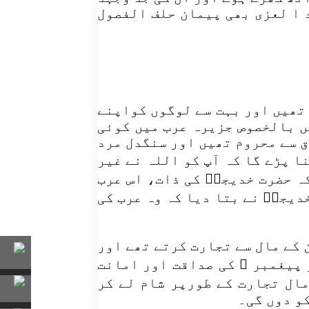
 ا لعزی بھی پیمان حلف الفصول
تھیں اور بہت سے لوگوں کواپنے
ں بالخصوص جزیرہ عرب میں کوئی
ق سے محروم تھیں اور سنگدل مرد
ا پڑے گا کہ آپ کو اللہ نے غیر
ہ حضرت خدیجہؑ کی ذات، اس عرب
دیجہؑ نے بتا دیا کہ وہ عرب کی
 کے مال سے تجارت کرتے تھے اور
 پیغمبر ؐ کی صداقت اور امانت
مال تجارت کے طورپر شام لے کر
و دوں گی۔