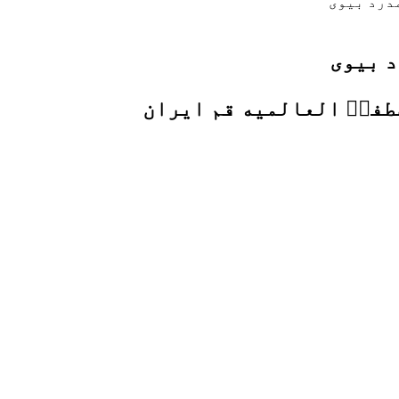
درد بیوی
د بیوی
طفیؐ العالمیه قم ایران