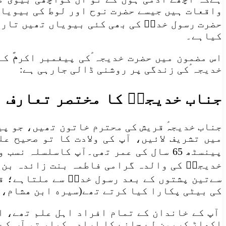
واقعات ہیں جیسے حضرت نوح اور لوط کی بیویاں
حضرت رسول خداؐ کی بھی کئی بیویاں تھیں تاری
کیاہے۔
اس مضمون میں حضرت خدیجہ ؑکی پیغمبر اکرمؐ 
خدیجہ ؑکی زندگی پر روشنی ڈالی جارہی ہے:
جناب خدیجہؑ کا مختصر تعارف
میں تشریف لائیں، آپ کی ولادت کا تو صحیح ع
پینسٹھ 65 سال کی عمر تھی۔آپ کاسلسلہ
خدیجہؑ کی والدہ گرامی فاطمہ بنت زائدہ بن ا
سےتین پشتوں کے بعد رسول خداؐ سے ملتاہے؛ قص
کی بیٹی پکارا کیا کرتے تھے(سیره ابن هشام، ج1، ص 187-189؛ طبقات ابن سعد، ج8، ص 14
‏آپ کے خاندان کے تمام افراد اہل علم تھے، ا
اکھاڑ کریمن لے جانے کا ارادہ کیا، تو آپ کے