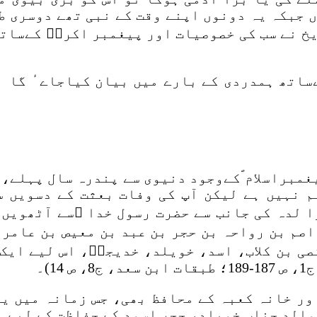
 جبکہ یہ دونوں اپنے وقت کے نبی تھے دوسری ط
خ نے سب کی خصوصیات اور پیغمبر اکرمؐ کےساتھ 
کےساتھ ہمدردی کے بارے میں بیان کیاجاےٴ گا
لم نہیں ہے لیکن آپ کی وفات بعثت کے دسویں 
 نسب وا لدہ کی جانب سے حضرت رسول خدا ؐسے آٹھو
صم بن رواحہ بن حجر بن عبد بن معیص بن عامر 
ی بن کلاب، اسد، خویلد، خدیجہؑ، اس لیے ایک 
)۔
ور خانہ کعبہ کے محافظ بھی، جس زمانہ میں یم
والد جناب خویلد، حجر اسود کے حفاظت کے لیے ا