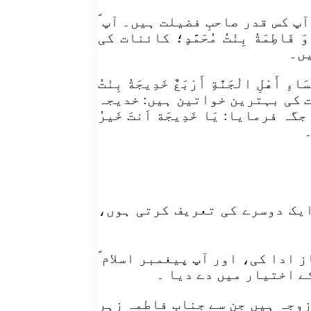
پ کس قدر صاحبِ فضیلت ہیں۔ آپ ؐ
 وَ فَاطِمَةُ بِنْتُ مُحَمَّدٍ؛ کائنات کی
یں۔
لْجَنَّةِ أَرْبَعٌ خَدِیجَةُ بِنْتُ
ر عورتیں جنت کی بہترین خواتین ہیں: خدیجہ
مایا: یَا خَدِیجَة اَنتَ خَیرُ
۔
ایک دوسرے کی تعریف کرتی ہوں،
 ادا کی، اور آپ پیغمبر اسلام ؐ
ے اختیار میں دے دیا ۔
زوجہ ہیں جن سے جناب فاطمہ زہر