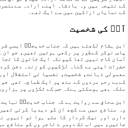
کے نتیجہ میں وہ بادشاہ اپنے ارادہ سےمنصرف 
کے نمایاں اراکین میں سے ایک تھے۔
آپؑ کی شخصیت
ابن ہشام لکھتے ہیں کہ جناب خدیجہؑ ایسی شری
پاس نوکر کےطور پر رکھی ہوئیں تھیں، جو ان ک
آسان کام نہیں تھا کیونکہ ایک خاتون کا تجار
حضرات اپنی بے گناہ لڑکیوں کو زندہ دفن کردی
معمولی ذہانت، شخصیت، نفسیا تی استقلال اور
کےبے رحم مردوں کے منھ پر ایک طماچہ تھی جو 
ملکہ بھی ہوسکتی ہےکہ جس کے ٹکڑوں پر ہزاروں
ابن سحاق سے روایت ہے کہ جناب خدیجہؑ نہایت 
وہ منافع میں سے کچھ ان کو دیدیا کرتی تھیں
داری اور نیک کردار کا علم ہوا تو انہوں نے
جائیں، میں اب تک دوسر ے تاجر وں کو منافع می