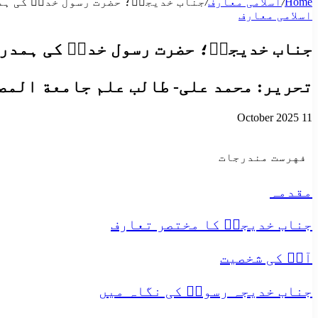
Home
/
اسلامی معارف
/
جناب خدیجہؑ؛ حضرت رسول خداؐ کی ہم
اسلامی معارف
جناب خدیجہؑ؛ حضرت رسول خداؐ کی ہمدر
تحریر: محمد علی- طالب علم جامعة المص
11 October 2025
فهرست مندرجات
مقدمہ
جناب خدیجہؑ کا مختصر تعارف
آپؑ کی شخصیت
جناب خدیجہ رسولؐ کی نگاہ میں