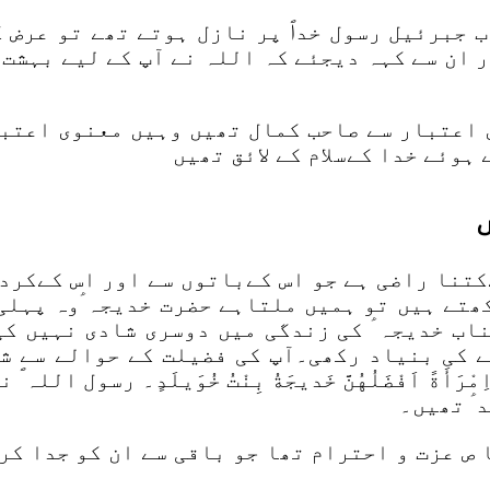
 جبرئیل رسول خداؐ پر نازل ہوتے تھے تو عرض ک
ر ان سے کہہ دیجئے کہ اللہ نے آپ کے لیے بہشت
ی اعتبار سے صاحب کمال تھیں وہیں معنوی اعتب
ہوئے خدا کےسلام کے لائق تھیں
کتنا راضی ہے جو اس کےباتوں سے اور اس کےکرد
کھتے ہیں تو ہمیں ملتاہے حضرت خدیجہ ؑوہ پہل
ناب خدیجہ ؑ کی زندگی میں دوسری شادی نہیں کی
ے کی بنیاد رکھی۔آپ کی فضیلت کے حوالے سے ش
رَ اِمْرَأَةً اَفْضَلُهُنَّ خَدیجَةُ بِنْتُ خُوَیلَدٍ۔ رسو
 ؑ تھیں۔
خا ص عزت و احترام تھا جو باقی سے ان کو جدا ک