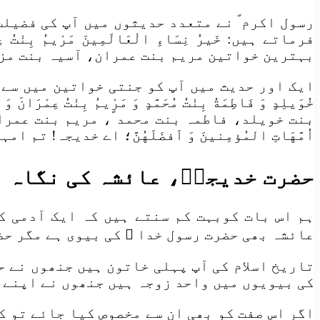
رسول اکرم ؐ نے متعدد حدیثوں میں آپ کی فضیلت 
فرماتے ہیں: خَیرُ نِسَاءِ الْعَالَمِینَ مَرْیمُ بِنْتُ عِمْر
بہترین خواتین مریم بنت عمران، آسیہ بنت مزا
ایک اور حدیث میں آپ کو جنتی خواتین میں سے شمار کیا ہ
خُوَیلِدٍ وَ فَاطِمَةُ بِنْتُ مُحَمَّدٍ وَ مَرْیمُ بِنْتُ 
بنت خویلد، فاطمہ بنت محمد ؐ، مریم بنت عمران ا
اُمَّهَاتِ المُؤمِنینَ وَ اَفضَلَهُنَّ؛ اے خدیجہ!
حضرت خدیجہؑ، عائشہ کی نگاہ 
ہم اس بات کوبہت کم سنتے ہیں کہ ایک آدمی ک
عائشہ بھی حضرت رسول خدا ؐ کی بیوی ہے مگر ح
تاریخ اسلام کی آپ پہلی خاتون ہیں جنھوں نے حض
کی بیویوں میں واحد زوجہ ہیں جنھوں نے اپنے 
اگر اس صفت کو بھی ان سے مخصوص کیا جائے تو ک