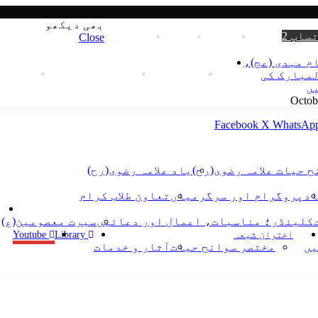
بھی دیکھو
ساپ 2
WhatsApp
Instagram
YouTube
Facebook
Close
م مہدی (عج)،
ہمارے ممبر
ہم سے رابطہ کریں
لاگ ان
مبارک کی
یں
Facebook
X
WhatsAp
 حیات علامہ رضوی(رح)
یاد علامہ رضوی(رح)
اد
پروگرام اور سرگرمیاں
تعاون طلاب کرام
کلینڈر؛ مناسبات، اعمال اور دعائیں
سیرت معصومین(ع)
اختران شیعہ
Library
Youtube
یں
مختصر سوانح حیات
آثار و خدمات