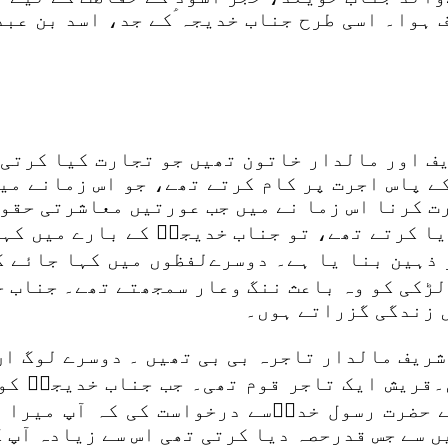
ہوا۔ اسی طرح جناب خدیجہ ؑکے جد، اسد بن عبد
ف اور مالدار خاتون تھیں جو تجارت کیا کرتی 
ے پاس اجرت پر کام کرتے تھے، جو اس زمانے می
ت کرنا اس زما نے میں جب عورتیں معاشرتی حقو
ا کرتے تھے، تو جناب خدیجہؑ کے بارے میں کہن
 ذہین بنا یا ہے۔ دوسرےلفظوں میں کہا جائے ک
لڑکی کو وہ باعث ننگ وعار سمجھتے تھے۔ جناب خ
 زندگی گزراتے ہوں۔
شریف مالدار تاجرہ بی بی تھیں ۔ دوسرے لوگ ان
۔قریش ایک تاجر قوم تھی۔ جب جناب خدیجہؑ کو
 حضرت رسول خداؐسے درخواست کی کہ آپ میرا 
ں سے جس قدرحصہ دیا کرتی تھی اس سے زیادہ آپ ک