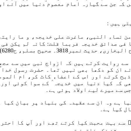
یں کہ جن سے گیارہ امام معصوم ؑدنیا میں آئے او
تی ہیں :
من نساء النبی، ماغرت علی خدیجۃ، و ما رایت
فی صدائق خدیجہ فربما قلت: کانہ لم یکن فی ا
مبر3818۔ صحیح مسلم، ح6280)۔
سے روایت کرتے ہیں کہ ازواج نبی میں سے مجھ
ے ان کو دکھا بھی نہیں تھا۔ حضرت رسول خدا ؐ
بح کرتے اور اس کے اعضاء کاٹ کر، ام الموم
 کہ کیا دنیا میں خدیجہ ؑ کے سوا کوئی اور
س سے میرے لیے اولاد ہوئی ہے۔
ا ہے وہ ان سے عقیدہ کی بنیاد پر بیان کیا ہ
ال کیا ہے۔
 سے بہت محبت کیا کرتے تھے اور آپ کا احتر
ر روشن فکر خاتون تھیں۔