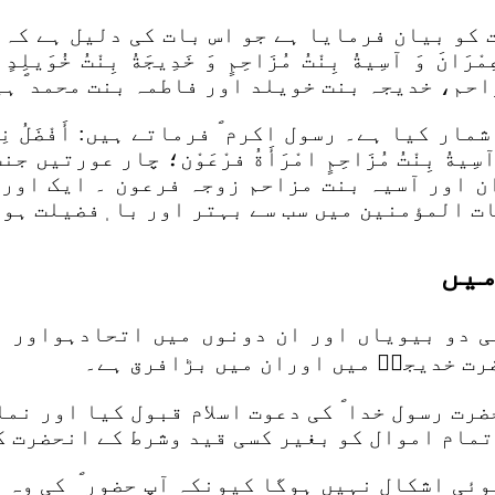
کو بیان فرمایا ہے جو اس بات کی دلیل ہے کہ آ
َانَ وَ آسِیةُ بِنْتُ مُزَاحِمٍ وَ خَدِیجَةُ بِنْتُ خُوَیلِدٍ
حم، خدیجہ بنت خویلد اور فاطمہ بنت محمد ؐ ہ
ے۔ رسول اکرم ؐ فرماتے ہیں: أَفْضَلُ نِسَاءِ أَهْلِ ا
عِمْرَانَ وَ آسِیةُ بِنْتُ مُزَاحِمٍ امْرَأَةُ فرْعَوْن؛ چا
ور آسیہ بنت مزاحم زوجہ فرعون ۔ ایک اور جگہ فر
 تم امہات المؤمنین میں سب سے بہتر اور با ٖفضیلت ہو
میں
ی دو بیویاں اور ان دونوں میں اتحادہواور 
ضرت خدیجہؑ میں اوران میں بڑافرق ہے۔
رت رسول خدا ؐ کی دعوت اسلام قبول کیا اور نماز
تمام اموال کو بغیر کسی قید وشرط کے انحضرت ک
وئی اشکال نہیں ہوگا کیونکہ آپ حضور ؐ کی وہ 