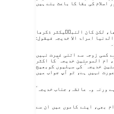
ر اسلام کی بقا کا باعث بنے ہیں
ھا، لکن کان النبیؐیکثر ذکرھا
لدنیا امراۃ الا خدیجہ فیقول:
ے کسی زوجہ سے اتنی غیرت نہیں
، ام المومنین خدیجہ ؑ کا اکثر
نین خدیجہ ؑ کی سہلیوں کوبھیج
عورت نہیں ہے، تو آپ جواب میں
ے ورنہ وہ عائشہ، جناب خدیجہ ؑ
ام بھی، اپنے کاموں میں ان سے