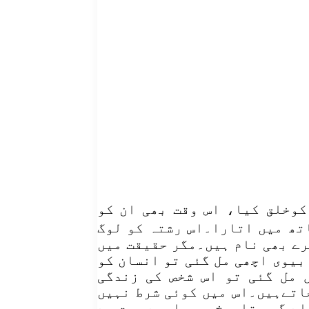
کوخلق کیا، اس وقت بھی ان کو
تھ میں اتارا۔اس رشتہ کو لوگ
رے بھی نام ہیں۔مگر حقیقت میں
بیوی اچھی مل گئی تو انسان کو
 مل گئی تو اس شخص کی زندگی
اتےہیں۔اس میں کوئی شرط نہیں
لے گی ۔تاریخ میں ایسے بہت سے