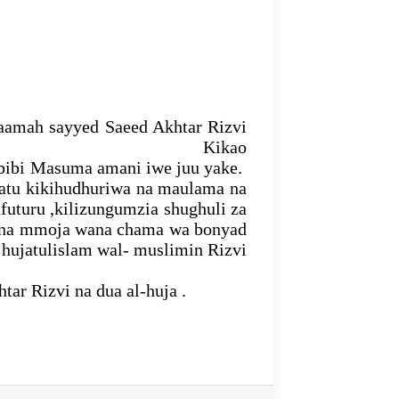
laamah sayyed Saeed Akhtar Rizvi
mu ya Iftar. Kikao
 bibi Masuma amani iwe juu yake.
ikihudhuriwa na maulama na
,kilizungumzia shughuli za
ia na mmoja wana chama wa bonyad
hujatulislam wal- muslimin Rizvi
ar Rizvi na dua al-huja .