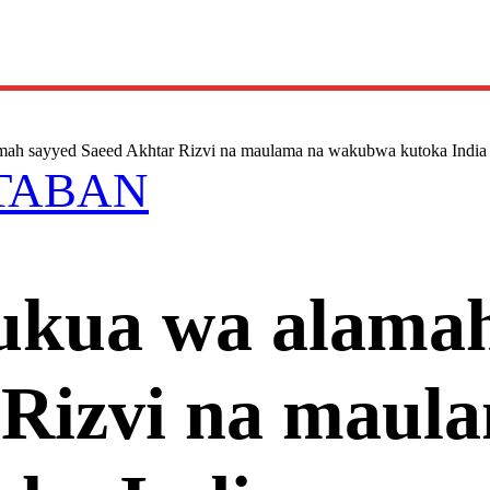
ah sayyed Saeed Akhtar Rizvi na maulama na wakubwa kutoka India
TABAN
kua wa alamah
 Rizvi na maul