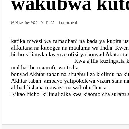
wakubwa kuto
08 November 2020
0
195
1 minute read
katika mwezi wa ramadhani na bada ya kupita us
alikutana na kuongea na m
hicho kilianyka kwenye ofisi ya bonyad Akhtar t
Kwa ajilia kuzingatia kanuni za kiafy
makhatibu maarufu wa India. Katika ki
bonyad Akhtar taban na shughuli za kielimu na
Akhtar taban ambayo yalipokelewa vizuri sana na
alibadilishana mawazo na waliohudhuria .
Kikao hicho kilimalizika kwa kisomo cha suratu a