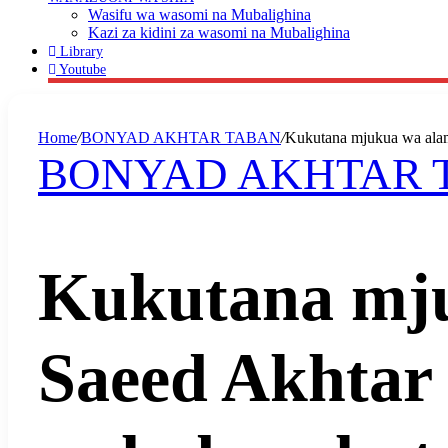
Wasifu wa wasomi na Mubalighina
Kazi za kidini za wasomi na Mubalighina
Library
Youtube
Home
/
BONYAD AKHTAR TABAN
/
Kukutana mjukua wa alam
BONYAD AKHTAR 
Kukutana mju
Saeed Akhtar