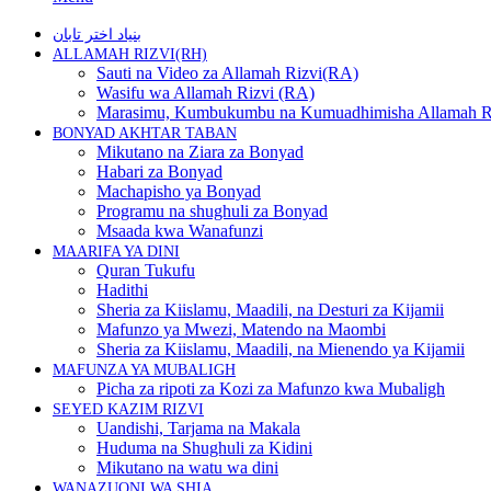
بنیاد اختر تابان
ALLAMAH RIZVI(RH)
Sauti na Video za Allamah Rizvi(RA)
Wasifu wa Allamah Rizvi (RA)
Marasimu, Kumbukumbu na Kumuadhimisha Allamah R
BONYAD AKHTAR TABAN
Mikutano na Ziara za Bonyad
Habari za Bonyad
Machapisho ya Bonyad
Programu na shughuli za Bonyad
Msaada kwa Wanafunzi
MAARIFA YA DINI
Quran Tukufu
Hadithi
Sheria za Kiislamu, Maadili, na Desturi za Kijamii
Mafunzo ya Mwezi, Matendo na Maombi
Sheria za Kiislamu, Maadili, na Mienendo ya Kijamii
MAFUNZA YA MUBALIGH
Picha za ripoti za Kozi za Mafunzo kwa Mubaligh
SEYED KAZIM RIZVI
Uandishi, Tarjama na Makala
Huduma na Shughuli za Kidini
Mikutano na watu wa dini
WANAZUONI WA SHIA