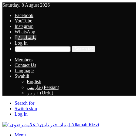
Saturday, 8 August 2026
Facebook
YouTube
Instagram
WhatsApp
واتساپ 2
Log In
Search for
Members
Contact Us
Language
Swahili
English
فارسی
(
Persian
)
اردو
(
Urdu
)
Search for
Switch skin
Log In
Menu