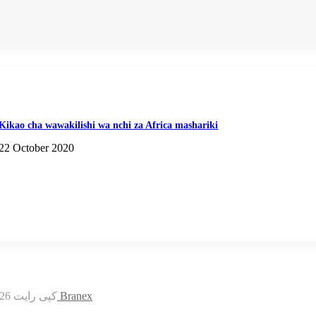
Kikao cha wawakilishi wa nchi za Africa mashariki
22 October 2020
قالب علامه رضوی طراحی توسط Branex
© کپی رایت 2026, کلیه حقوق محفوظ است |