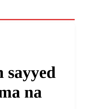
 sayyed
ama na