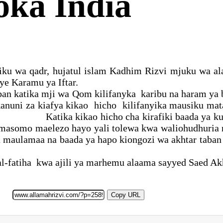
ka India
iku wa qadr, hujatul islam Kadhim Rizvi mjuku wa a
aulama wa India Kwenye Kara
aban katika mji wa Qom kilifanyka karibu na haram ya
a kikao hicho kilifanyika mausiku matatu k
kao hicho cha kirafiki baada ya kufuturu 
 kimasomo maelezo hayo yali tolewa kwa waliohudhur
 maulamaa na baada ya hapo kiongozi wa akhtar taban 
l-fatiha kwa ajili ya marhemu alaama sayyed Saed Akht
Copy URL