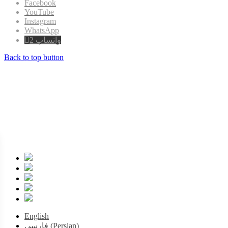
Facebook
YouTube
Instagram
WhatsApp
واتساپ 2
Back to top button
English
فارسی
(
Persian
)