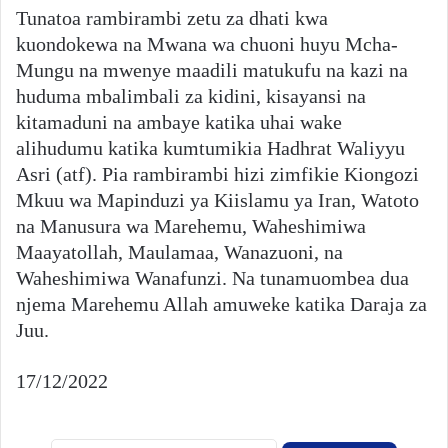
Tunatoa rambirambi zetu za dhati kwa
kuondokewa na Mwana wa chuoni huyu Mcha-
Mungu na mwenye maadili matukufu na kazi na
huduma mbalimbali za kidini, kisayansi na
kitamaduni na ambaye katika uhai wake
alihudumu katika kumtumikia Hadhrat Waliyyu
Asri (atf). Pia rambirambi hizi zimfikie Kiongozi
Mkuu wa Mapinduzi ya Kiislamu ya Iran, Watoto
na Manusura wa Marehemu, Waheshimiwa
Maayatollah, Maulamaa, Wanazuoni, na
Waheshimiwa Wanafunzi. Na tunamuombea dua
njema Marehemu Allah amuweke katika Daraja za
Juu.
17/12/2022