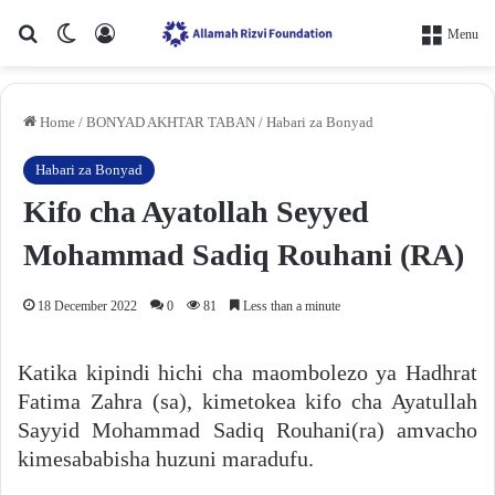
Search for
Switch skin
Log In
Menu
Home
/
BONYAD AKHTAR TABAN
/
Habari za Bonyad
Habari za Bonyad
Kifo cha Ayatollah Seyyed
Mohammad Sadiq Rouhani (RA)
18 December 2022
0
81
Less than a minute
Katika kipindi hichi cha maombolezo ya Hadhrat
Fatima Zahra (sa), kimetokea kifo cha Ayatullah
Sayyid Mohammad Sadiq Rouhani(ra) amvacho
kimesababisha huzuni maradufu.