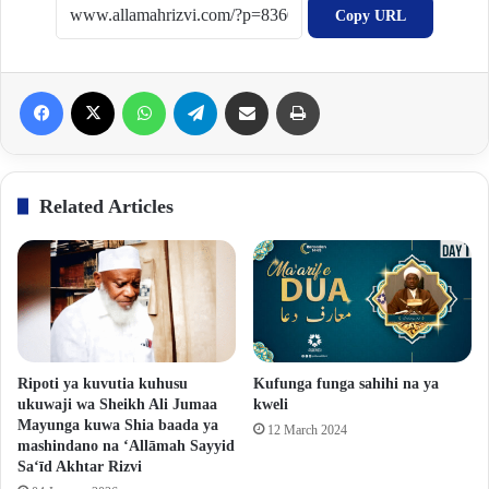
Copy URL
Facebook
X
WhatsApp
Telegram
Share via Email
Print
Related Articles
Ripoti ya kuvutia kuhusu
Kufunga funga sahihi na ya
ukuwaji wa Sheikh Ali Jumaa
kweli
Mayunga kuwa Shia baada ya
12 March 2024
mashindano na ‘Allāmah Sayyid
Sa‘īd Akhtar Rizvi