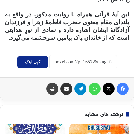
این آیهٔ قرآنی همراه با روایت مذکور، در واقع به
بلندای مقام معنوی حضرت فاطمهٔ زهرا و فرزندان
آزادگانهٔ ایشان اشاره دارد و نمادی از نورِ هدایتی
است که از خاندان پاک پیامبر، سرچشمه می‌گیرد.
کپی لینک
فیسبوک
X
واتس آپ
تلگرام
اشتراک گذاری با ایمیل
چاپ
نوشته های مشابه