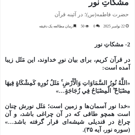
مشکاتِ نور
حضرت فاطمه(س)؛ در آئینه قرآن
22 نوامبر 2025
0
50
زمان مطالعه یک دقیقه
2- مشکاتِ نور
در قرآن کریم، برای بیان نورِ خداوند، این مَثَل زیبا
آمده است:
«اللَّهُ نُورُ السَّمَاوَاتِ وَالْأَرْضِ ۚ مَثَلُ نُورِهِ كَمِشْكَاةٍ فِيهَا
مِصْبَاحٌ ۖ الْمِصْبَاحُ فِي زُجَاجَةٍ…»
«خدا نور آسمان‌ها و زمین است؛ مَثَل نورش چنان
است همچو طاقی که در آن چراغی باشد، و آن
چراغ در قندیلی شیشه‌ای قرار گرفته باشد…»
(سوره نور، آیه ۳۵).