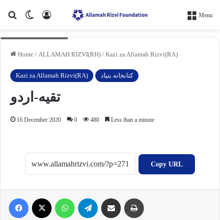
Search for
Switch skin
Log In
Menu
mockups-design.com
Home
/
ALLAMAH RIZVI(RH)
/
Kazi za Allamah Rizvi(RA)
Kazi za Allamah Rizvi(RA)
کتابخانه بنیاد
تقیه-اردو
16 December 2020
0
480
Less than a minute
Copy URL
Facebook
X
WhatsApp
Telegram
Share via Email
Print