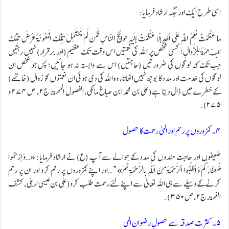
اسی طرح ایک اور جگہ ارشاد فرمایا:
ما عَظُمَتْ نِعَمُ اللّهِ عَلى اَحَدٍ إلاّ عَظُمَتْ إلَيْهِ حوائِجُ النّاسِ فَمَنْ لَمْ يَحْتَمِلْ تِلْكَ الْمَعُونَةَ عَرَّضَ تِلْكَ
النـِّعمَةَ لِلزَّوالِ؛ کسی شخص پر اللہ کی نعمتیں اس وقت تک عظیم (اور برقرار) نہیں رہتیں
جب تک کہ لوگوں کی ضرورتیں (حاجتیں) اس سے وابستہ نہ ہو جائیں؛ پس جو شخص ان
لوگوں کی خدمت اور مدد کا بوجھ نہیں اٹھاتا، وہ اللہ کی دی ہوئی ان نعمتوں کو زوال (خاتمے)
کے خطرے میں ڈال دیتا ہے(علی بن محمد ابن صباغ مالکی، الفصول المهمۃ، ج۲، ص ٢٧٤ و
٢٧٥).
۴۔ کمزوروں پر رحم اور الہیٰ رحمت کا حصول
ضعیفوں اور حاجت مندوں کی مدد کے حوالے سے آپ (ع) نے ارشاد فرمایا: «…وَ اِرْحَمُوا
ضُعَفَاءَكُمْ وَ اُطْلُبُوا اَلرَّحْمَةَ مِنَ اَللَّهِ بِالرَّحْمَةِ لَهُمْ» “…اور اپنے کمزوروں پر رحم کرو اور ان پر رحم
کرنے کے وسیلے سے ہی اللہ تعالیٰ سے اپنے لئے رحمت طلب کرو(علی بن عیسی اربلی، کشف
الغمۃ، ج۲، ص ٣٥٠).
۵۔ کثرت صدقہ سے حصولِ رضوان الہی