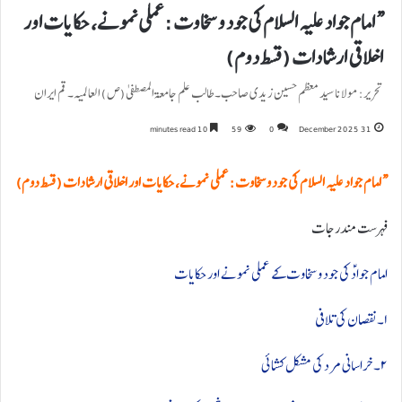
“امام جواد علیہ السلام کی جود و سخاوت: عملی نمونے، حکایات اور
اخلاقی ارشادات (قسط دوم)
تحریر: مولانا سید معظم حسین زیدی صاحب۔ طالب علم جامعۃ المصطفی(ص) العالمیہ۔ قم ایران
10 minutes read
59
0
31 December 2025
“امام جواد علیہ السلام کی جود و سخاوت: عملی نمونے، حکایات اور اخلاقی ارشادات (قسط دوم)
فہرست مندرجات
امام جوادؑ کی جود و سخاوت کے عملی نمونے اور حکایات
۱۔نقصان کی تلافی
۲۔ خراسانی مرد کی مشکل کشائی