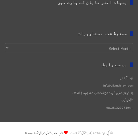
بنیاد اختر تابان کے بارے میں
محفوظ شدہ دستاویزات
محفوظ
شدہ
دستاویزات
ہم سے رابطہ
بنیاد اختر تابان
Info@allamahrizvi.com
پتہ: خیابان صفاییه کوچه۲۸، چهار‌راه اول، سمت چپ، پلاک۶۳.
ٹیلیفون نمبر:
+98,25,32927494
© کپی رایت 2026, کلیه حقوق محفوظ است |
قالب علامه رضوی طراحی توسط Branex