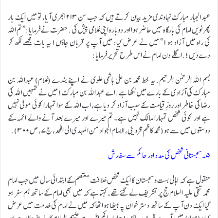
عبدالجبار مبارک نہاوندی مزید بیان کرتے ہیں کہ جب سن ٢١٣ ہجری آیا، تو میں ایک بار
پھر نویں امام کی بارگاہ میں حاضر ہوا اور دوبارہ اپنی غلامی پیش کی. حضرت نے فرمایا: “تم اللہ
کی راہ میں آزاد ہو!” میں نے عرض کیا: میں آپ پر قربان جاؤں! یہ بات مجھے لکھ کر
دے دیں!. اگلے دن امام نے اس طرح تحریر فرمایا:
بسم اللہ الرحمن الرحیم. یہ خط محمد بن علی ہاشمی علوی نے اپنے بندے (غلام) عبداللہ بن
مبارک کی آزادی کے بارے میں لکھا ہے. اے عبداللہ بن مبارک! میں نے تمہیں اللہ کی
رضا کی خاطر اور روزِ قیامت کے سبب آزاد کر دیا ہے، اب اللہ کے سوا تمہارا کوئی مولیٰ نہیں
ہے اور کوئی شخص تمہارا مالک نہیں ہے۔ تم میرے اور میرے بعد آنے والے ائمہ کے
دوستوں میں سے ہو(محمد کاظم قزوینی، الامام الجواد من المهدی الی اللحد، ج۷، ص ۳۰۰).
۵۔ سجستانی شخص کی مدد اور حاکم سے سفارش
منقول ہے کہ اہالی بست و سجستان کا ایک شخص خلافت معتصم کے ابتدائی سال میں جب امام
محمد تقی علیہ السلام حج پر تشریف لے گئے تھے، کہتا ہے کہ میں بھی امام کے ساتھ ہم سفر ہو
گیا ایک دن آپ کے ساتھ دسترخوان پہ بیٹھا ہوا تھا کہ میں نے امام کی خدمت میں عرض