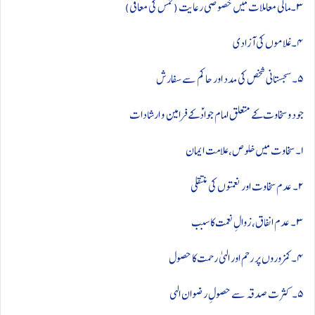
۳۔مالی معاملات میں خصوصی رعایت (خمس کی معافی)
۴۔ غلاموں کی آزادی
۵۔ سجستانی شخص کی مدد اور حاکم سے سفارش
جود و سخاوت کے متعلق امام جوادؑ کے فرامین و ارشادات
۱۔ سخاوت میں خلوص، علامت ایمان
۲۔ عدم سخاوت اور نعمتوں کی منتقلی
۳۔ عدم انفاق، زوالِ نعمت کا سبب
۴۔ کمزوروں پر رحم اور الہیٰ رحمت کا حصول
۵۔ کثرت صدقہ سے حصولِ رضوان الہی