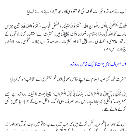
آپ نے صدقہ و خیرات کو خدا کی خوشنودی کا ذریعہ قرار دیتے ہوئے فرمایا:
ثَلاثٌ یَبْلُغَنَّ بِالْعَبْدِ رِضْوانَ الله: کَثْرَةُ الاْسْتِغْفارِ وَخَفْضُ الْجانِبِ وَکَثْرَةُ الصَّدَقَةِ؛ تین چیزیں
بندے کو اللہ کی رضا (مقامِ رضوان) تک پہنچاتی ہیں: کثرت سے استغفار کرنا، لوگوں کے
ساتھ عاجزی و انکساری سے پیش آنا اور کثرت سے صدقہ دینا(علامہ مجلسی، بحار الانوار،
ج۷۵، ص ٨١).
۶۔ معروف نامی جنت کا ایک خاص دروازہ
حضرت محمد تقی علیہ السلام نے اپنے خاص صحابی ابو ہاشم جعفری سے مخاطب ہو کر فرمایا:
إِنَّ لِلْجَنَّةِ بَاباً یُقَالُ لَهُ الْمَعْرُوفُ لَا یَدْخُلُهُ إِلَّا أَهْلُ الْمَعْرُوفِ؛ یقیناً جنت کا ایک دروازہ ہے جسے
‘معروف’ (نیکی) کہا جاتا ہے، اس سے صرف وہی لوگ داخل ہوں گے جو (دنیا میں) نیکی
کرنے والے تھے.
اس کے بعد ابو ہاشم مزید نقل کرتے ہیں کہ جب میں نے یہ سنا تو میں بہت خوش ہوا اور اللہ