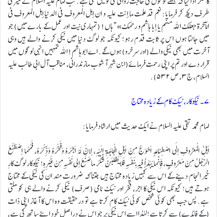
کا شکر ادا کیا کہ مجھے لوگوں کی حاجت روائی کی توفیق ملی ہے. تب امام علیہ السلام نے میری
طرف دیکھ کر فرمایا: نعم قد علمت ما أنت عليه و ان أهل المعروف فى الدنيا أهل المعروف فى
الآخرة جعلك الله منهم يا أبا هاشم و رحمك» “ہاں! (تمہاری نیت اور عمل کے بارے میں) جو
میں جانتا ہوں اس پر ثابت قدم رہو؛ کیونکہ جو لوگ دنیا میں نیکی کرنے والے ہیں وہی
آخرت میں بھی نیکی والے (اور سرخرو) ہوں گے. اے ابو ہاشم! اللہ تمہیں انہی لوگوں میں
قرار دے اور تم پر اپنی رحمت فرمائے(ابن شہر آشوب مازندرانی، مناقب آل ابی طالب علیہ
السلام، ج۳، ص ٥٣٢).
۷۔ نیکوکار، نیک کام کے زیادہ محتاج
امام محمد تقی علیہ السلام نے ایک حدیث میں ارشاد فرمایا:
اَهْلُ الْمَعْرُوفِ اِلَی اصْطِناعِهِ اَحْوَجُ مِنْ اَهْلِ الْحاجَةِ اِلَیْهِ، لاِنَّ لَهُ اَجْرَهُ وَفَخْرَهُ وَذِکْرَهُ، فَمَهْما اِصْطَنَعَ
الرَّجُلُ مِنْ مَعْرُوفٍ، فَاِنَّما یَبْدَأُ فیهِ بِنَفْسِهِ فَلا یَطْلُبَنَّ شُکْرَ ما صَنَعَ اِلی نَفْسِهِ مِنْ غَیْرِهِ؛ نیکوکار لوگ کارِ
خیر انجام دینے کے اس سے کہیں زیادہ محتاج ہیں جتنا کہ ضرورت مند ان کی نیکی کے محتاج
ہوتے ہیں؛ کیونکہ اس نیکی کا اجر، فخر اور نیک نامی (صرف) نیکی کرنے والے ہی کو ملتی
ہے. پس جب بھی کوئی شخص کوئی نیک کام کرتا ہے تو درحقیقت وہ اس کا آغاز اپنی ذات
(کے فائدے) سے کرتا ہے؛ لہٰذا اسے اس نیکی پر جو اس نے دراصل خود اپنے ساتھ کی ہے،