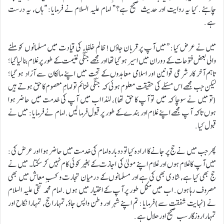
چاہئے. کیا یہ روایت اور حدیث صحیح ہے؟” امام علیہ السلام نے فرمایا: “ہاں، یہ درست
ہے.
میں نے عرض کیا: “میں آپ پر قربان جاؤں! ظالم خلفاء کی قیادت میں مسلمانوں کو ملنے
والی بعض فتوحات کے دوران میں اسیر ہو گیا تھا اور مجھے جنگی غنیمت کے طور پر غلام بنا لیا گیا؛
تاہم آخر کار شرعی قوانین اور اسلامی معاہدوں کے تحت میں اپنے مالکان سے آزاد ہو گیا؛
لیکن جب مجھے اس مسئلے کی حقیقت معلوم ہوئی کہ جنگی غنائم تو امامِ معصوم کا حق ہوتے ہیں
(تو میں نے سوچا کہ میں تو آپ کا حق تھا)، لہٰذا اب میں آپ کی خدمت میں حاضر ہوا
ہوں تاکہ آپ مجھے اپنے غلام اور بندے کے طور پر قبول فرما لیں. امام نے فرمایا: میں نے
قبول کیا.
پھر جب میں نے حج پر جانے کا ارادہ کیا تو دوبارہ امام کی خدمت میں حاضر ہوا اور عرض کی:
میں آپ کا غلام ہوں اور غلام اپنے مولیٰ کی اجازت کے بغیر کوئی کام نہیں کر سکتا۔ میں نے
حج بھی کیا ہے، شادی بھی کی ہے اور مسلمانوں کے درمیان تجارت و کسبِ معاش میں بھی
مصروف رہا ہوں. اب میں مکمل طور پر آپ کے اختیار میں ہوں. امام محمد تقی علیہ السلام
نے (نہایت شفقت سے) فرمایا: تم اپنے شہر اور وطن واپس جاؤ، تمہارا حج، تمہارا نکاح اور
تمہارا روزگار سب صحیح اور حلال ہے.