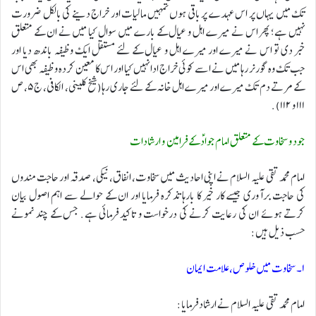
تک میں یہاں پر اس عہدے پر باقی ہوں تمہیں مالیات اور خراج دینے کی بالکل ضرورت
نہیں ہے؛ پھر اس نے میرے اہل و عیال کے بارے میں سوال کیا میں نے ان کے متعلق
خبر دی تو اس نے میرے اور میرے اہل و عیال کے لئے مستقل ایک وظیفہ باندھ دیا اور
جب تک وہ گورنر رہا میں نے اسے کوئی خراج ادا نہیں کیا اور اس کا معین کردہ وظیفہ بھی اس
کے مرتے دم تک میرے اور میرے اہل خانہ کے لئے جاری رہا(شیخ کلینی، الکافی، ج۵، ص
۱۱۱ و ۱۱۲).
جود و سخاوت کے متعلق امام جوادؑ کے فرامین و ارشادات
امام محمد تقی علیہ السلام نے اپنی احادیث میں سخاوت، انفاق، نیکی، صدقہ اور حاجت مندوں
کی حاجت برآوری جیسے کار خیر کا بارہا تذکرہ فرمایا اور ان کے حوالے سے اہم اصول بیان
کرتے ہوئے ان کی رعایت کرنے کی درخواست و تاکید فرمائی ہے. جس کے چند نمونے
حسب ذیل ہیں:
۱۔ سخاوت میں خلوص، علامت ایمان
امام محمد تقی علیہ السلام نے ارشاد فرمایا: