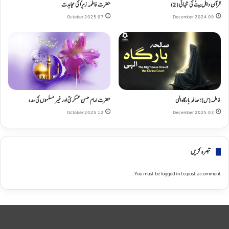
قرآن و اہل بیتؑ کی تنہائی (2)
حضرت فاطمہ زہراؑ کی مجاہدت
07 October 2025
09 December 2024
فاطمہ(س)؛ صالحہ بارگاہ الہی
حضرت امام حسن عسکریؑ اور غیر مسلموں کی مدد
12 October 2025
03 December 2025
تبصره کریں
You must be
logged in
to post a comment.