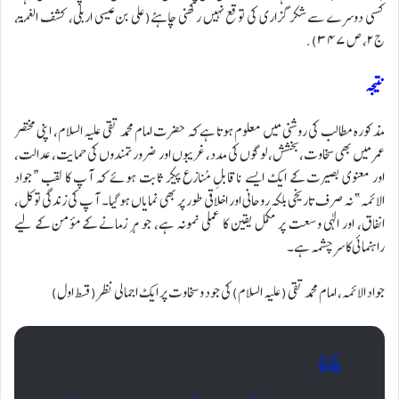
کسی دوسرے سے شکر گزاری کی توقع نہیں رکھنی چاہئے(علی بن عیسی اربلی، کشف الغمۃ،
ج۲، ص ٣٤٧).
نتیجہ
مذکورہ مطالب کی روشنی میں معلوم ہوتا ہے کہ حضرت امام محمد تقی علیہ السلام، اپنی مختصر
عمر میں بھی سخاوت، بخشش، لوگوں کی مدد، غریبوں اور ضرورتمندوں کی حمایت، عدالت،
اور معنوی بصیرت کے ایک ایسے ناقابلِ مُنازع پیکر ثابت ہوئے کہ آپ کا لقب “جواد
الائمہ” نہ صرف تاریخی بلکہ روحانی اور اخلاقی طور پر بھی نمایاں ہوگیا۔ آپ کی زندگی توکل،
انفاق، اور الٰہی وسعت پر مکمل یقین کا عملی نمونہ ہے، جو ہر زمانے کے مؤمن کے لیے
راہنمائی کا سرچشمہ ہے۔
جواد الائمہ، امام محمد تقی (علیہ السلام) کی جود و سخاوت پر ایک اجمالی نظر (قسط اول)