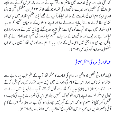
محمد تقی علیہ السلام کی خدمت میں حاضر ہوا، تو آپ نے میرے کچھ عرض کرنے سے پہلے
ہی واقعے کی تفصیل اور میرے ساتھیوں کی تعداد جو مجھے ملاکر ٢٣ افراد پر مشتمل تھی بتا دی
اور ہر فرد کا نام اس کی ولدیت کے ساتھ لیا پھر آپ نے مجھے ایک عظیم مقدار میں لباس اور
نقدی عطا کرتے ہوئے فرمایا: اسے لے جاؤ اور اپنے دوستوں کے درمیان تقسیم کر دو، یہ
اسی مقدار میں ہے جو تم سے لوٹا گیا ہے؛ علی ابن حدید کہتے ہیں کہ میں نے وہ سارا سامان
لیا اور اپنے بھائیوں اور ساتھیوں کے درمیان تقسیم کیا تو خدا کی قسم! جیسا امام نے کہا تھا
بالکل ویسا ہی ہوا یعنی عین اسی مال کے برابر پایا جو ہم سے لوٹا گیا تھا(حسین بن حمدان
حضینی، ھدایۃ الکبری، ص ٣٠٢).
۲۔ خراسانی مرد کی مشکل کشائی
ایک خراسانی شخص جو واقفی اور امام کی امامت کا منکر تھا، آپ کے علمِ غیب اور رویے سے
متاثر ہو کر تائب ہوا. اس نے امام کی خدمت میں ایک معینہ مقدار میں رقم پیش کرتے
ہوئے کہا: (مولا) اس(ناچیز ہدیہ) کو مجھ سے قبول کرلیجئے. آپ نے فرمایا: میں نے اسے
قبول کیا مگر تم اسے اپنے پاس رکھو کیونکہ تمہیں جلد ہی اس کی ضرورت پڑے گی؛ جب وہ
شخص گھر پہنچا تو معلوم ہوا کہ اس کے گھر میں چوری ہو گئی ہے اور وہی رقم اس کے کام
آئی(نصیر الدین بن حمزہ طوسی، الثافب فی المناقب، ص ۵۱۸، حدیث ۴۴۹).