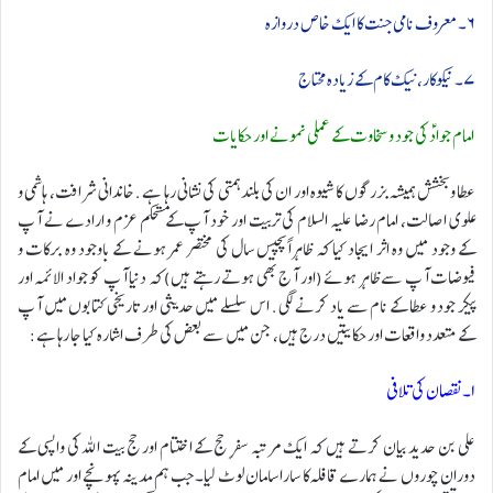
۶۔ معروف نامی جنت کا ایک خاص دروازہ
۷۔ نیکوکار، نیک کام کے زیادہ محتاج
امام جوادؑ کی جود و سخاوت کے عملی نمونے اور حکایات
عطا و بخشش ہمیشہ بزرگوں کا شیوہ اور ان کی بلند ہمتی کی نشانی رہا ہے. خاندانی شرافت، ہاشمی و
علوی اصالت، امام رضا علیہ السلام کی تربیت اور خود آپ کے مستحکم عزم و ارادے نے آپ
کے وجود میں وہ اثر ایجاد کیا کہ ظاہراً پچیس سال کی مختصر عمر ہونے کے باوجود وہ برکات و
فیوضات آپ سے ظاہر ہوئے (اور آج بھی ہوتے رہتے ہیں) کہ دنیا آپ کو جواد الائمہ اور
پیکر جود و عطا کے نام سے یاد کرنے لگی. اس سلسلے میں حدیثی اور تاریخی کتابوں میں آپ
کے متعدد واقعات اور حکایتیں درج ہیں، جن میں سے بعض کی طرف اشارہ کیا جا رہا ہے:
۱۔نقصان کی تلافی
علی بن حدید بیان کرتے ہیں کہ ایک مرتبہ سفرِ حج کے اختتام اور حج بیت اللہ کی واپسی کے
دوران چوروں نے ہمارے قافلہ کا سارا سامان لوٹ لیا۔ جب ہم مدینہ پہونچے اور میں امام