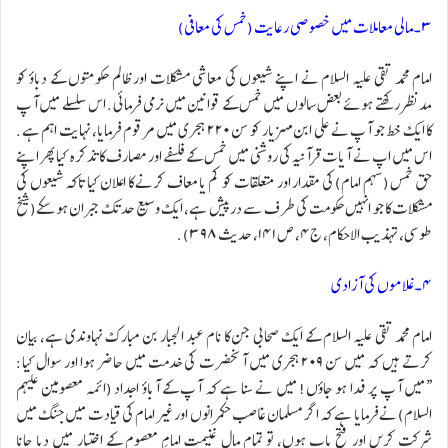
۳۔مالی معاملات میں خصوصی رعایت (خمس کی معافی)
امام محمد تقی علیہ السلام نے اپنے شیعوں کی معاشی مشکلات اور ظالم حکومتوں کے دباؤ کو
مدنظر رکھتے ہوئے بعض سالوں میں خمس کے قوانین میں نرمی فرمائی. اس سلسلے میں آپ
کا ایک خط جو آپ نے علی ابن مہزیار کو سن ٢٢٠ ہجری میں مرقوم فرمایا، نہایت اہم ہے.
اس میں اپ نے آیات قرآنیہ کی روشنی میں خمس کے فلسفے اور مصارف کا تذکرہ کیا پھر اپنے
حق خمس (سہم امام) کی مقدار اور متعلقات کو کم یا معاف کرنے کا اعلان کیا تاکہ شیعوں کی
مشکلات کا جو انہیں حکومت کی طرف سے درپیش ہے، ایک وسیع حد تک جبران ہو سکے(شیخ
طوسی، تہذیب الاحکام، ج۴، ص ١٤١، حدیث ٣٩٨).
۴۔ غلاموں کی آزادی
امام محمد تقی علیہ السلام کے ایک صحابی جن کا نام عبد الجبار بن مبارک نہاوندی ہے، بیان
کرتے ہیں کہ میں سن ۲٠٩ ہجری میں آنحضرت کی خدمت میں حاضر ہوا اور سوال کیا:
“میں آپ پر فدا ہو جاؤں! میں نے سنا ہے کہ آپ کے آباؤ اجداد (ائمہ معصومین علیہم
السلام) نے فرمایا ہے کہ اگر مسلمان غاصب حکمرانوں اور غیر امام کی قیادت میں جنگ میں
شرکت کریں اور فتح یاب ہوں، تو تمام مالِ غنیمت امامِ معصوم کے اختیار میں دیا جانا