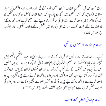
اربع من کن فیه استکمل الایمان؛ من اعطی لله و منع فی الله و احب لله و ابغض فیه؛ چار
صفات ایسی ہیں کہ جس شخص میں بھی وہ پائی جائیں اس کا ایمان کامل ہو گیا: وہ شخص جو
اللہ کی خاطر (مال) عطا کرے؛ اللہ ہی کی خاطر (کچھ دینے سے) منع کرے اور ہاتھ روکے؛
جو اللہ کے لئے محبت کرے اور اللہ ہی کی راہ میں بغض رکھے(علامہ مجلسی، بحار الانوار،
ج۸۱، ص ۷۵).
۲۔ عدم سخاوت اور نعمتوں کی منتقلی
آپ نے صاحب ثروت لوگوں کو خبردار کرتے ہوئے فرمایا: اِنَّ لِلهِ عِبادا یَخُصُّهُمْ بِالنِّعَمِ وَیُقِرُّها
فیهِمْ ما بَذَلُوها فَإِذا مَنَعُوها نَزَعَها عَنْهُمْ وَحَوَّلَها اِلی غَیْرِهِمْ؛ اللہ تعالیٰ کے کچھ ایسے بندے ہیں جنہیں
اس نے اپنی خاص نعمتوں کے لئے منتخب کر رکھا ہے اور ان نعمتوں کو ان کے پاس اس وقت
تک برقرار رکھتا ہے جب تک وہ انہیں (دوسروں پر) خرچ کرتے رہتے ہیں لیکن جب وہ
(عطا کرنے سے) ہاتھ روک لیتے ہیں، تو اللہ وہ نعمتیں ان سے چھین لیتا ہے اور دوسروں کی
طرف منتقل کر دیتا ہے(علی بن عیسی اربلی، کشف الغمۃ، ج۲، ص ٣٦٤).
۳۔ عدم انفاق، زوالِ نعمت کا سبب