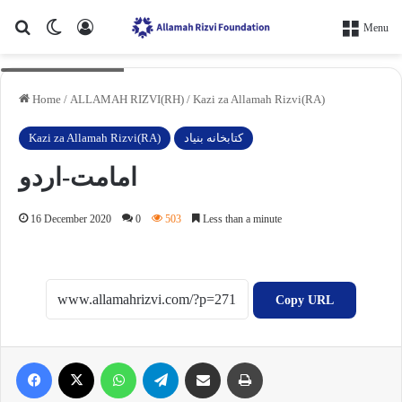
Search for
Switch skin
Log In
Menu
mockups-design.com
Home
/
ALLAMAH RIZVI(RH)
/
Kazi za Allamah Rizvi(RA)
Kazi za Allamah Rizvi(RA)
کتابخانه بنیاد
امامت-اردو
16 December 2020
0
503
Less than a minute
Copy URL
Facebook
X
WhatsApp
Telegram
Share via Email
Print