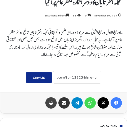
مجلہ اختر تابان کا دوسرا شمارہ منظر عام پر آگیا
Less than a minute
55
0
17 November 2024
ماہ ربیع الاول و ربیع الثانی سے مربوط دو ماہی علمی و تحقیقاتی مجلہ اختر تابان شائع ہوکر منظر
عام پر آگیا ہے۔ یہ مجلہ اردو اور انگریزی زبان میں شائع ہوتا ہے جس میں علمی اور تحقیقاتی
مقالات اور مضامین شائع ہوتے ہیں۔ اس سلسلے کا تیسرا مجلہ ماہ جمادی الاول اور ماہ جمادی
الثانی سے مربوط ایام فاطمیہؑ سے مخصوص جلد شائع ہوجائے گا۔
Copy URL
Print
Share via Email
Telegram
WhatsApp
X
Facebook