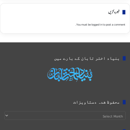
تبصره کریں
You must be
logged in
to post a comment.
بنیاد اختر تابان کے بارے میں
محفوظ شدہ دستاویزات
محفوظ
شدہ
دستاویزات