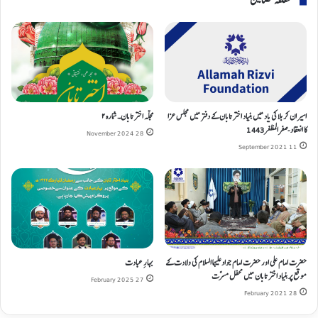
متعلقہ مضامین
اسیران کربلا کی یاد میں بنیاد اختر تابان کے دفتر میں مجلس عزا
مجلہ اختر تابان۔ شمارہ ۲
کا انعقاد-صفر المظفر1443
28 November 2024
11 September 2021
حضرت امام علی اور حضرت امام جواد علیہما السلام کی ولادت کے
بهارِ عبادت
موقع پر بنیاد اختر تابان میں محفل مسرّت
27 February 2025
28 February 2021