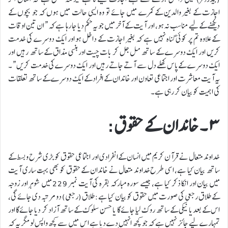
اجازت کے بغیر والدین کے کمرے میں جائے تو وہ ایسی حالت میں ہوں کہ جو بچوں کے
دیکھنے کےلیے مناسب نہ ہو، اور آیت کے آخر میں جو یہ حکم دیا جا رہا ہے کہ “ان تین اوقات
کے علاوہ تم پر کوئی گناہ نہیں ہے کہ بغیر اجازت کے داخل ہو اور ایک دوسرے کی خدمت
کریں اور ایک دوسرے کے ساتھ مل جل کر بات چیت اور ہنسی مذاق کے ساتھ رہیں اور
ایک دوسرے کےپاس کھلے دل سے آتے جاتے رہیں اور ایک دوسرے کی خدمت کریں “۔
یہ آیت معاشرت اور اجتماعی تعاون اور خاندان کے افراد کے ایک دوسرے کے ساتھ تعلقات
کی اہمیت کو بیان کر رہی ہے۔
۳ ۔ خاندان کے حقوق:
خداوند متعال نے قرآن کریم میں انسان کےانفرادی اور اجتماعی حقوق کو بڑی شرح و بسط کے
ساتھ بیان کیا ہے، اسی طرح خداوند متعال نے خاندان کے حقوق کو بھی بہت ساری آیت
میں بیان اور انکا ذکر کیا ہے، جیسے سورہ مبارکہ بقرہ کی آیت نمبر 229 میں شوہر اور زوجہ
کے طلاق رجعی کی صورت میں حقوق کو بیان کیا ہے: طلاق (رجعی) دو مرتبہ دی جائے گی،
اس کے بعد یا نیکی کے ساتھ روک لیا جائے گا یا حسن سلوک کے ساتھ آزاد کر دیا جائے گا اور
تمہارے لیے جائز نہیں ہے کہ جو کچھ انہیں دے دیا ہے اس میں سے کچھ واپس لو مگر یہ کہ