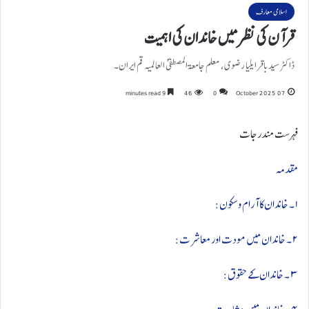
اسلامی معارف
قرآن کی نظر میں خاندان کی اہمیت
ڈاکٹر سیدباقر ایلیا رضوی، معلم جامعۃ المصطفیؐ العالمیہ قم ایران۔
9 minutes read
46
0
07 October 2025
فہرست مندرجات
مقدمہ
۱ ۔ خاندان کا آرام و سکون:
۲ ۔ خاندان میں مودت اور معاشرت:
۳ ۔ خاندان کے حقوق: