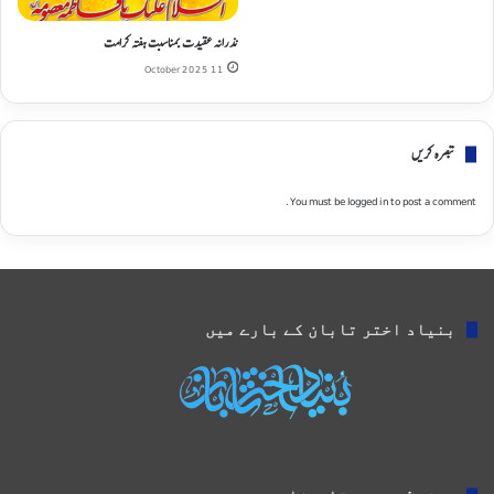
نذرانہ عقیدت بمناسبت ہفتہ کرامت
11 October 2025
تبصره کریں
You must be
logged in
to post a comment.
بنیاد اختر تابان کے بارے میں