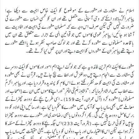
اسلام نے مشاورت اورمشورے کے موضوع کو ایک خاص اہمیت سے دیکھا ہے؛
پیامبراکرمؐباجود اسکے کہ وحی آسمانی سےمتصل تھے اور ان کو کسی انسان سے مشورے کی
ضرورت نہیں تھی لیکن صرف اس وجہ سے کہ مسلمان مشورے کی اہمیت اور افادیت سے
آشنا ہو جائیں؛ پیامبرؐ عمومی کاموں میں جوقوانین الہی کے اجراء سےمتعلق تھے ان میں
باقاعدہ مسلمانوں سے مشورہ کرتے تھے اور جو لوگ صاحب نظر ہوتے یا اچھے مشورے
دیتے تھے پیامبرؐ ان کے مشوروں کو اہمیت دیتے اور ان پر عمل کیا کرتے تھے۔
مشورے کا ایک اہم ترین فائدہ یہ ہے کہ جو لوگ اپنے اہم امور اور کاموں کو ایک دوسرے
کی مشاورت سے انجام دیتے ہیں وہ لغزش اور خطا سے بچ جاتے ہیں، قرآن نے بھی مشورہ
اور مشاورت کی اہمیت کو مدنظر رکھتے ہوئے اس کام کو پسندیدہ قرار دیا ہے، اور پیامبر اکرمؐ
سے خطاب میں ارشاد فرمایا کہ:”وَ شاوِرْهُمْ فِی الْأَمْرِ ” اور اپنے کاموں میں ان سے [اصحاب اور
مسلمانوں] مشورہ کرو (آل عمران، آیت 159) ۔ اسی طرح بچے کے دودھ چھڑانے کے
معاملے میں بھی ماں باپ کو آپس میں مشورے کا حکم دیا گیا ہے: اور مائیں اپنی اولاد کو دو
برس کامل دودھ پلائیں گی… پھر اگر دونوں باہمی رضامندی اور مشورے سے دودھ چھڑانا
چاہیں تو کوئی حرج نہیں ہے۔ (بقره، آیت 233) اس جگہ بچے کا دودھ چھڑانے کے مسئلہ کا
ذکر ہوا ہے لیکن اس کا اختیار ماں اور باپ دونوں کو دیا گیا ہے۔ یعنی حقیقت میں ماں باپ