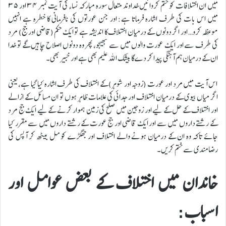
میں ان اختلافات کو ختم کروائیں خداوند متعال سورہ مبارکہ نساء کی آیت نمبر ۳۴ اور ۳۵
میں اس بات کی طرف اشارہ فرماتا ہے: اور جن عورتوں کی نافرمانی کا خطرہ ہے انہیں
موعظہ کرو… اور اگر دونوں کے درمیان اختلاف کا اندیشہ ہے تو ایک حکم (قاضی اور جج) مرد
کی طرف سے اور ایک عورت والوں میں سے بھیجو، پھر وہ دونوں اصلاح چاہیں گے تو خدا
ان کے درمیان ہم آہنگی پیدا کر دے گا بیشک اللہ علیم بھی ہے اور خبیر بھی۔
اس آیت میں مرد اور عورت (زوجہ اور شوہر) کے اختلاف کی طرف اشارہ کیا گیا ہے، یعنی
اگر میاں بیوی کے درمیان اختلاف اور جدائی کی علامات ظاہر ہوں تو ان مسائل کے ازالے
اور اختلاف کے حل کے لیے اور زوجین میں صلح کی زمین ہموار کرنے کے لیے ایک جج مرد
کے رشتے داروں میں سے اور ایک قاضی اور جج عورت کے رشتے داروں میں سے مقرر کیا
جائے تاکہ وہ ان کے درمیان ہونے والے اختلاف اور جھگڑے کو مل بیٹھ کر آپس کی
رضامندی سے ختم کریں۔
خاندان میں اختلاف کے بعض عوامل اور
اسباب: