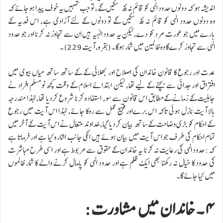
اندیشہ ہو کہ دونوں حدود الہی کو قائم نہ رکھ سکیں گے، تو جب تمہیں یہ خوف پیدا ہوجائے کہ
وہ دونوں حدود الہی کو قائم نہ رکھ سکیں گے تو دونوں کے لئے آزادی ہے، اس فدیہ کے
بارے میں جو عورت مرد کو دے، لیکن یہ حدود الہیہ ہیں ان سے تجاوز نہ کرنا اور جو حدود
الہی سے تجاوز کرے گا وہ ظالمین میں شمار ہوگا۔ (بقره، آیت 229) ۔
عدت اور رجوع کا قانون خاندان کی اصلاح اور بھلائی کے کے ساتھ ساتھ میاں بیوی میں
افتراق اور جدائی سے بچنے کے لیے تھا، لیکن ابتدائے اسلام کے وقت کچھ نومسلم افراد نے
جاہلیت کے زمانے کےمطابق اس قانون سے سوء استفادہ کرنا شروع کردیا تھا، لہذا مندرجہ
بالا آیت نازل ہوئی تاکہ اس برےاورقبیح عمل سے روکا جائے، لہذا اس آیت میں رجوع
کے احکام کو بڑی وضاحت کے ساتھ بیان کردیا گیا، خداوند متعال نے اس آیت کے آخر میں
تمام احکام کی طرف جو اس آیت میں بیان ہوئے ہیں انکی جانب اشارہ کیا ہے اور فرماتا ہے
کہ: حدود الہی کی رعایت نہ کرنا یہ خاندان کے حقوق سے مربوط ہے اور اسی طرح مباشرت
کی حدود کا خیال نہ رکھنا بھی ایک ظلم ہے اور حدود الہی کو پامال کرنے والے کا شمار ظالموں
میں کیا جائے گا۔
۴ ۔ خاندان میں مشاورت: