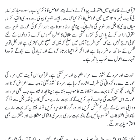
قرآن نے خاندان میں اختلاف پیدا کرنے والے چند عوامل کا ذکر کیا ہے، سورہ مبارکہ نساء
کی آیت نمبر ۱۲۸ میں تین عوامل کا ذکر کیا گیا ہے، جیسے شوہر کا بیوی سے دوری اختیار کرنا،
میاں بیوی کا بخل اور شوہر کی نافرمانی۔ چنانچہ ارشاد ہوتا ہے: اور اگر کوئی عورت شوہر سے
حقوق ادا نہ کرنے یا اس کی کنارہ کشی سے طلاق کا خطرہ محسوس کرے تو دونوں کے لئے
کوئی حرج نہیں ہے کہ کسی طرح آپس میں صلح کرلیں کہ صلح میں بہتری ہے اور بخل تو ہر
نفس کے ساتھ حاضر رہتا ہے اور اگر تم اچھا برتاؤ کرو گے اور زیادتی سے بچوگے تو خدا
تمہارے اعمال سے خوب با خبر ہے۔
عورت اور مرد کے نشوز سے مراد طغیان اور سرکشی ہے، قرآن اس آیت میں مرد کی
عورت سے روگردانی کی طرف اشارہ کر رہا ہے، مرد کا نشوز یعنی زوجہ سے اعراض کرنا اور
بخل اور کنجوسی کرنا بہت سے اختلافات کا موجب بنتا ہے؛ چنانچہ ارشاد ہے جب بھی مرد اور
عورت اس حقیقت کی جانب توجہ کریں گے کہ بہت سارے مسائل کا سرچشمہ بخل ہے تو اگر
وہ اپنی اصلاح کے لیے کوشش کریں اور درگزر کا مظاہرہ کریں تو نہ فقط یہ کہ بہت سارے
خاندانی اختلافات ختم ہوجائیں گے بلکہ بہت ساری دوسری اجتماعی مشکلات اور جھگڑے بھی
اختتام پذیر ہونگے۔
نشوز یعنی اعراض اور نافرمانی صرف مردوں سے مخصوص نہیں ہے بلکہ قرآن کی نگاہ میں