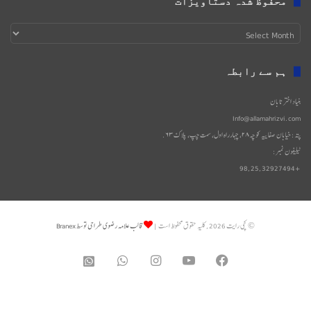
محفوظ شدہ دستاویزات
محفوظ
شدہ
دستاویزات
ہم سے رابطہ
بنیاد اختر تابان
Info@allamahrizvi.com
پتہ: خیابان صفاییه کوچه۲۸، چهار‌راه اول، سمت چپ، پلاک۶۳.
ٹیلیفون نمبر:
+98,25,32927494
© کپی رایت 2026, کلیه حقوق محفوظ است |
قالب علامه رضوی طراحی توسط Branex
WhatsApp
Instagram
YouTube
Facebook
واتساپ
2