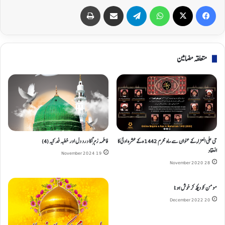
Print
Share via Email
Telegram
WhatsApp
X
Facebook
متعلقہ مضامین
حی علی العزاء کے عنوان سے ماہ محرم 1442 ہ کے عشرہ اولیٰ کا
فاطمہ زہراؑ کا درد دل اور خطبہ فدکیہ (4)
انعقاد
19 November 2024
28 November 2020
مومن کو دیکھ کر خوش ہونا
20 December 2022