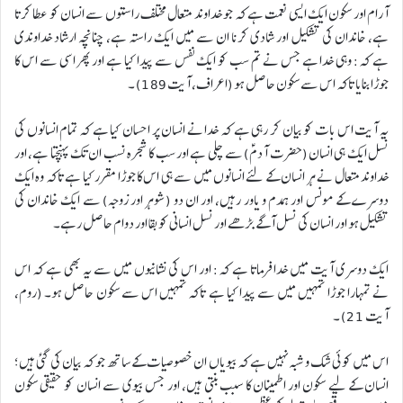
آرام اور سکون ایک ایسی نعمت ہے کہ جو خداوند متعال مختلف راستوں سے انسان کو عطا کرتا
ہے، خاندان کی تشکیل اور شادی کرنا ان سے میں ایک راستہ ہے، چنانچہ ارشاد خداوندی
ہے کہ: وہی خدا ہے جس نے تم سب کو ایک نفس سے پیدا کیا ہے اور پھر اسی سے اس کا
جوڑا بنایا تاکہ اس سے سکون حاصل ہو (اعراف، آیت 189) ۔
یہ آیت اس بات کو بیان کر رہی ہے کہ خدا نے انسان پر احسان کیا ہے کہ تمام انسانوں کی
نسل ایک ہی انسان (حضرت آدمؑ) سے چلی ہے اور سب کا شجرہ نسب ان تک پہنچتا ہے، اور
خداوند متعال نے ہر انسان کے لئے انسانوں میں سے ہی اس کا جوڑا مقرر کیا ہے تاکہ وہ ایک
دوسرے کے مونس اور ہمدم و یاور رہیں، اور ان دو (شوہر اور زوجہ) سے ایک خاندان کی
تشکیل ہو اور انسان کی نسل آگے بڑھے اور نسل انسانی کو بقا اور دوام حاصل رہے۔
ایک دوسری آیت میں خدا فرماتا ہے کہ: اور اس کی نشانیوں میں سے یہ بھی ہے کہ اس
نے تمہارا جوڑا تمہیں میں سے پیدا کیا ہے تاکہ تمہیں اس سے سکون حاصل ہو۔ (روم،
آیت 21) ۔
اس میں کوئی شک و شبہ نہیں ہے کہ بیویاں ان خصوصیات کے ساتھ جو کہ بیان کی گئی ہیں؛
انسان کے لیے سکون اور اطمینان کا سبب بنتی ہیں، اور جس بیوی سے انسان کو حقیقی سکون