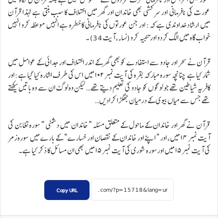
عورت کی نافرمانی اور سرکشی بھی خاندان اور گھر میں اختلاف کا سبب بنتی ہے لہذا قرآن
میں ارشاد خداوندی ہے کہ: اور جن عورتوں کی نافرمانی کا خطرہ ہے انہیں موعظہ کرو انہیں
خواب گاہ میں الگ کردو اور تنبیہ کرو (نساء، آیت 34) ۔
قرآن نے سحر اور جادو سے استفادے کوبھی گھر کے اندر اختلاف اور جدائی کے عوامل میں
شمار کیا ہے چنانچہ سورہ مبارکہ بقرہ کی آیت نمبر ۱۰۲ میں اس کی طرف اشارہ کیا گیا ہے: اور
کافر یہ شیاطین تھے جو لوگوں کو جادو کی تعلیم دیتے تھے… لیکن وہ لوگ ان سے وہ باتیں سیکھتے
تھے جس سے میاں بیوی کے درمیان جھگڑا کرادیں…
قرآن نے گھر اور خاندان کے ماحول کے متعلق مسئلہ “خاندان میں دشمنی ” سورہ تغابن کی
آیت نمبر ۱۴ میں، اور “اپنے اور خاندان کے نقصان اور خسارے” کے بارے میں سورہ زمر
کی آیت نمبر ۱۵ میں اورسورہ شوری کی آیت نمبر ۱۵ میں بھی ان مسائل کا ذکر کیا ہے۔
Copy URL