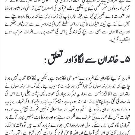
کے لیے ضروری ہے کہ وہ بچے کی صحت اور زندگی کی مصلحتوں کو مدنظر رکھتے ہوئے فکر
کریں اور دونوں ملکر کسی نتیجے پر پہنچیں، جسے قرآن کی اصطلاح میں تراضی اور تشاور (رضا
اور مشورت) سے تعبیر کیا گیا ہے، لہذا ماں باپ کی ذمہ داری ہے کہ ماں کا دودھ بچے سے
چھڑانے کے لیے ایک شیڈول بنائیں اور اس سلسلے میں ایک دوسرے سے نزاع اور جھگڑے
اور ایسے کاموں سے جن سے بچے کی زندگی یا اس کی صحت پر برے اثرات مرتب ہوں
اجتناب کریں۔
۵ ۔ خاندان سے لگاؤ اور تعلق:
انسان کو اپنے خاندان کے افرداد سےخصوصی لگاؤ ہوتا ہے، لیکن یہ لگاؤ اتنا شدید نہیں ہونا
چاہیے کہ جو خداوند متعال کی ناراضگی اور مذمت کا سبب بنے، کیونکہ خدا وند متعال نے
خاندان سے اتنا لگاؤ جس سے خدا، پیامبرؐاور جہاد کی محبت، پس پشت چلی جائے اس کی
مذمت کی گئی ہے؛ چنانچہ ارشاد خداوند ہو رہا ہے: پیغمبرؐ آپ کہہ دیجیے کہ اگر تمہارے باپ
دادا، اولاد، برادران، ازدواج، عشیرہ و قبیلہ اور وہ اموال جنہیں تم نے جمع کیا ہے اور وہ
تجارت جس کے خسارے کی طرف سے فکر مند رہتے ہو اور وہ مکانات جنہیں پسند کرتے ہو
تمہاری نگاہ میں اللہ، اسکے رسول اور راہ خدا میں جہاد سے زیادہ محبوب ہیں تو وقت کا انتظار
کرو یہاں تک کہ امر الہی آجائے اور اللہ فاسق قوم کی ہدایت نہیں کرتا ہے (توبه، آیت