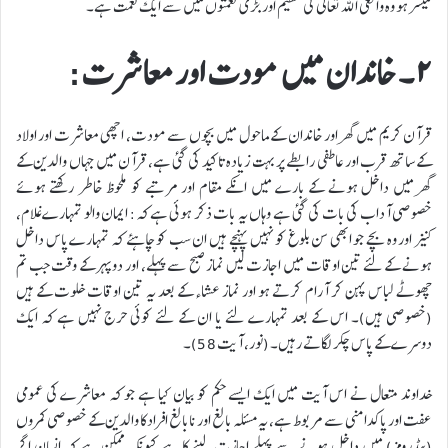
میسر ہو وہ واقعی اللہ تعالی کی عظیم اور بڑی نعمتوں میں سے ایک نعمت ہے۔
۲ ۔ خاندان میں مودت اور معاشرت:
قرآن کریم میں گھر اور خاندان کے ماحول میں بچوں سے مودت، اچھی معاشرت اور اولاد
کے ساتھ قرب اور عاطفی رابطے پر بہت زیادہ تاکید کی گئی ہے، قرآن میں جہاں والدین کے
گھر میں داخل ہونے کے بارے میں انکے مقام اور مرتبے کو ملحوظ خاطر رکھتے ہوئے
خصوصی آداب کی بات کی گئی ہے وہاں یہ بات ذکر ہوئی ہے کہ: ایمان والو تمہارے غلام،
کنیز اور وہ بچے جو ابھی سن بلوغ کو نہیں پہنچے ہیں ان سب کو چاہئے کہ تمہارے پاس داخل
ہونے کے لئے تین اوقات میں اجازت لیں نماز صبح سے پہلے، اور دوپہر کے وقت جب تم
چھوٹے لباس پہن کر آرام کرتے ہو اور نماز عشاء کے بعد یہ تین اوقات خلوت کے ہیں
(خصوصی ہیں)۔ اس کے بعد تمہارے لئے یا ان کے لئے کوئی حرج نہیں ہے کہ ایک
دوسرے کے پاس چکر لگاتے رہیں۔ (نور، آیت 58)۔
خداوند متعال نے اس آیت میں ایک ایسے حکم کو بیان کیا ہے جو کہ معاشرے کی عمومی
عفت اور پاکدامنی سے مربوط ہے، یہ مسئلہ بالغ اور نابالغ افراد کا والدین کے خصوصی کمروں
(بیڈرومز) میں داخل ہونے سے پہلے اجازت لینے کا ہے کیونکہ ممکن ہے کہ انسان اگر