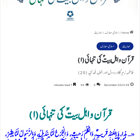
Home
/
اسلامی معارف
/
احادیث
احادیث
اسلامی معارف
قرآن و اہل بیتؑ کی تنہائی(۱)
فاطمہ زہراؑ کا درد دل اور خطبہ فدکیہ (20)
7 minutes read
56
0
09 December 2024
قرآن و اہل بیتؑ کی تنہائی(۱)
«… هذا، وَ الْعَهْدُ قَریبٌ، وَالْكَلْمُ رَحیبٌ، وَ الْجُرْحُ لَمَّا ینْدَمِلُ، وَ الرَّسُولُ لَمَّا یقْبَرُ،