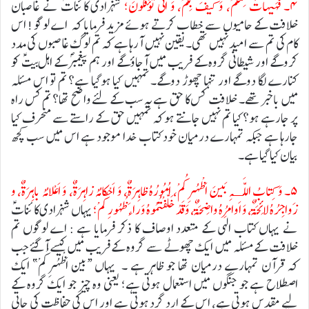
۴۔ فَهَیهاتَ مِنْكُمْ، وَ كَیفَ بِكُمْ، وَ اَنَّی تُؤْفَكُونَ؛
شہزادی کائناتؑ نے غاصبان
خلافت کے حامیوں سے خطاب کرتے ہوئے مزید فرمایا کہ اے لوگو! اس
کام کی تم سے امید نہیں تھی۔ یقین نہیں آرہا ہے کہ تم لوگ غاصبوں کی مدد
کروگے اور شیطانی گروہ کے فریب میں آجاؤگے اور ہم پیغمبرؐ کے اہل بیتؑ کو
کنارے لگا دوگے اور تنہا چھوڑ دوگے۔ تمہیں کیا ہوگیا ہے؟ تم تو اس مسئلہ
میں باخبر تھے۔ خلافت کس کا حق ہے یہ سب کے لئے واضح تھا؟ تم کس راہ
پر جارہے ہو؟ کیا تم نہیں جانتے ہو کہ تمہیں حق کے راستے سے منحرف کیا
جارہا ہے جبکہ تمہارے درمیان خود کتاب خدا موجود ہے اس میں سب کچھ
بیان کیا گیا ہے۔
۵۔
وَ كِتابُ اللَّـهِ بَینَ اَظْهُرِكُمْ، اُمُورُهُ ظاهِرَةٌ، وَ اَحْكامُهُ زاهِرَةٌ، وَ اَعْلامُهُ باهِرَةٌ، و
زَواجِرُهُ لائِحَةٌ، وَ اَوامِرُهُ واضِحَةٌ، وَ قَدْ خَلَّفْتُمُوهُ وَراءَ ظُهُورِكُمْ؛
یہاں شہزادی کائناتؑ
نے یہاں کتاب الہی کے متعدد اوصاف کا ذکر فرمایا ہے : اے لوگوں تم
خلافت کے مسئلہ میں ایک چھوٹے سے گروہ کے فریب میں کیسے آگئے جب
کہ قرآن تمہارے درمیان تھا جو ظاہر ہے ۔ یہاں “بین اَظْہُرِکُمْ” ایک
اصطلاح ہے جو جنگوں میں استعمال ہوتی ہے؛ یعنی وہ چیز جو ایک گروہ کے
لیے مقدس ہوتی ہے، اس کے ارد گرد ہوتی ہے اور اس کی حفاظت کی جاتی