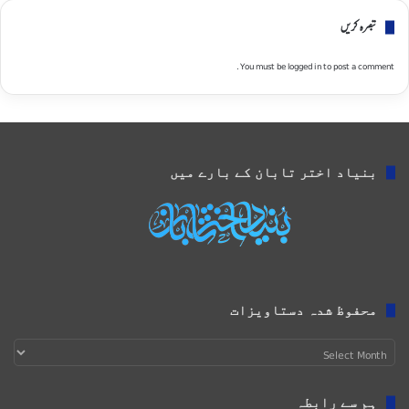
تبصره کریں
You must be
logged in
to post a comment.
بنیاد اختر تابان کے بارے میں
محفوظ شدہ دستاویزات
محفوظ
شدہ
دستاویزات
ہم سے رابطہ