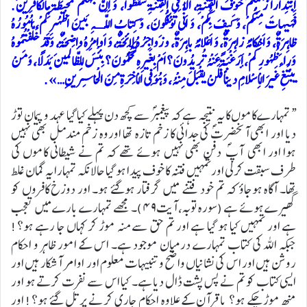
اِبْتِداراً زَعَمْتُمْ خَوْفَ الْفِتْنَةِ، اَلا فِی الْفِتْنَةِ سَقَطُوا، وَ اِنَّ جَهَنَّمَ لَمُحیطَةٌ بِالْكافِرینَ.
فَهَیهاتَ مِنْكُمْ، وَ كَیفَ بِكُمْ، وَ اَنَّی تُؤْفَكُونَ، وَ كِتابُ اللَّـهِ بَینَ اَظْهُرِكُمْ، اُمُورُهُ
ظاهِرَةٌ، وَ اَحْكامُهُ زاهِرَةٌ، وَ اَعْلامُهُ باهِرَةٌ، و زَواجِرُهُ لائِحَةٌ، وَ اَوامِرُهُ واضِحَةٌ، وَ قَدْ خَلَّفْتُمُوهُ
وَراءَ ظُهُورِكُمْ، أَرَغْبَةً عَنْهُ تُریدُونَ؟ اَمْ بِغَیرِهِ تَحْكُمُونَ؟ بِئْسَ لِلظَّالمینَ بَدَلاً، وَ مَنْ
یبْتَغِ غَیرَ الْاِسْلامِ دیناً فَلَنْ یقْبَلَ مِنْهُ، وَ هُوَ فِی الْاخِرَةِ مِنَ الْخاسِرینِ…».
“تمہارے کاموں کا یہ نتیجہ ہے کہ پیغمبرؐ سے کچھ دن پہلے کیا گیا عہد و پیمان توڑ
دیا اور ابھی آنحضرتؐ کی جدائی کا زخم تازہ تھا اوروہ زخم مندمل بھی نہیں
ہوا اور ابھی آپؐ دفن بھی نہیں ہوئے تھے کہ تم نے شیطانی کاموں کی
طرف سبقت کرلی اورتمہیں فتنہ کا خوف پیدا ہو گیا حالانکہ تمہارا یہ گمان غلط
تھا۔ آگاہ ہوجاؤ کہ تم خود فتنے میں گرفتار ہوگئے ہو۔ اور دوزخ کافروں کو
گھیرے ہوئے ہے (سورہ توبہ، آیت۴۹)۔ مجھے تمہارے بارے میں تعجب
ہے اور تمہیں کیا ہو گیا ہے اور تم حق سے منہ موڑ کر کہاں جا رہے ہو؟!
جبکہ اللہ کی کتاب تمہارے درمیان موجود ہے۔ اس کے امور ظاہر و احکام
روشن ہیں اور اس کی نشانیاں واضح وتنبیہات معلوم اور اوامر آشکار ہیں اور
ایسی کتاب کو تم نے پس پشت ڈال دیا ہے۔ کیا اس سے نفرت کرتے ہو اور
منھ موڑچکے ہو؟ یا قرآن کے علاوہ احکام جاری کرنے پر تل گئے ہو؟! اور