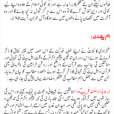
ظالموں کیلئے ان کے ظلم کا برا بدلہ ہے اور جو کوئی اسلام کے علاوہ اپنے لیے
کوئی اور دین تلاش کرے گا تو وہ اس سے ہرگز قبول نہ کیا جائے گا اور وہ
آخرت میں نقصان پانے والوں میں سے ہو گا(آل عمران، آیت۸۵)۔
اہم پیغامات:
شہزادی کائناتؑ نے اپنے خطبہ فدک کے اس حصہ میں فتنہ نفاق کا ذکر
فرماتے ہوئے اس دوران تدفین پیغمبراکرمؐ کے وقت اہل بیتؑ کی تنہائی اور
منافقین کی جانب سے قرآن کے واضح اور روشن فرامین کی نافرمانی یعنی
قرآن و اہل بیتؑ کی تنہائی کا ذکر کرتے ہوئے متعدد مطالب کو بیان فرمایا۔
جن میں سے بعض اہم مطالب کی مختصر وضاحت یہاں پیش کی جارہی ہے:
۱۔«هذا وَ الْعَهْدُ قَریبٌ»؛
منافقین نے شیطانی دعوت پر لبیک کہنے اور اس کی
سازشوں میں گرفتار ہونے میں اتنی جلدبازی کی کہ پیغمبر اکرمؐ کی تدفین و
تکفین بھی نہیں ہوپائی تھی اور میدان غدیر میں اتنے بڑے اہتمام اور الہی
تاکید کے ساتھ کیا گیا “عہد و پیمان” توڑ دیا ۔جس کے بارے میں شہزادیؑ نے