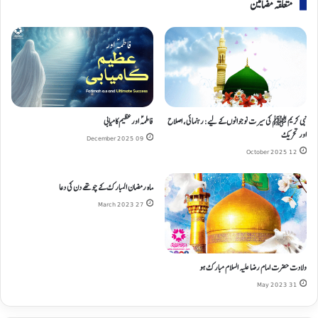
متعلقہ مضامین
نبی کریم ﷺ کی سیرت نوجوانوں کے لیے: رہنمائی، اصلاح
فاطمہؑ اور عظیم کامیابی
اور تحریک
09 December 2025
12 October 2025
ماہ رمضان المبارک کے چوتھے دن کی دعا
27 March 2023
ولادت حضرت امام رضا علیہ السلام مبارک ہو
31 May 2023