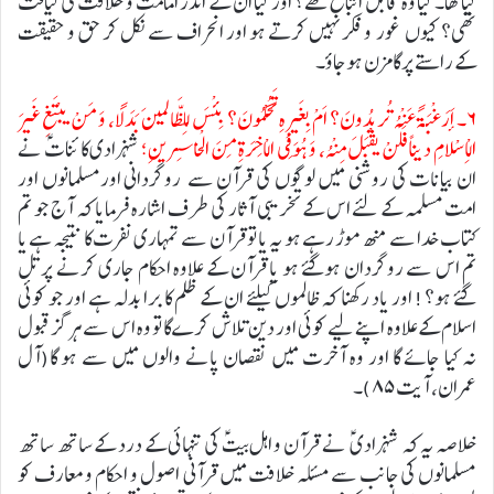
کیاتھا۔ کیا وہ قابل اتباع تھے؟ اور کیا ان کے اندر امامت و خلافت کی لیاقت
تھی؟ کیوں غور و فکر نہیں کرتے ہو اور انحراف سے نکل کر حق و حقیقت
کے راستے پر گامزن ہوجاؤ۔
۶۔ أَرَغْبَةً عَنْهُ تُریدُونَ؟ اَمْ بِغَیرِهِ تَحْكُمُونَ؟ بِئْسَ لِلظَّالمینَ بَدَلاً، وَ مَنْ یبْتَغِ غَیرَ
الْاِسْلامِ دیناً فَلَنْ یقْبَلَ مِنْهُ، وَ هُوَ فِی الْاخِرَةِ مِنَ الْخاسِرینِ؛
شہزادی کائناتؑ نے
ان بیانات کی روشنی میں لوگوں کی قرآن سے روگردانی اورمسلمانوں اور
امت مسلمہ کے لئے اس کے تخریبی آثار کی طرف اشارہ فرمایا کہ آج جو تم
کتاب خدا سے منھ موڑ رہے ہو یہ یا تو قرآن سے تمہاری نفرت کا نتیجہ ہے یا
تم اس سے روگردان ہوگئے ہو یا قرآن کے علاوہ احکام جاری کرنے پر تل
گئے ہو؟! اور یاد رکھنا کہ ظالموں کیلئے ان کے ظلم کا برا بدلہ ہے اور جو کوئی
اسلام کے علاوہ اپنے لیے کوئی اور دین تلاش کرے گا تو وہ اس سے ہرگز قبول
نہ کیا جائے گا اور وہ آخرت میں نقصان پانے والوں میں سے ہو گا(آل
عمران، آیت۸۵)۔
خلاصہ یہ کہ شہزادی ؑ نے قرآن و اہل بیتؑ کی تنہائی کے درد کے ساتھ ساتھ
مسلمانوں کی جانب سے مسئلہ خلافت میں قرآنی اصول و احکام و معارف کو