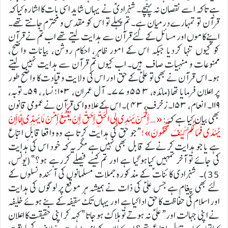
ہے تاکہ اسے نقصان نہ پہنچے۔ شہزادیؑ نے یہاں شاید اسی بات کا اشارہ کیا کہ
قرآن تو تمہارے درمیان ہے۔ تم پہلے تو اس کو مقدس و محترم جانتے تھے۔
اپنے کاموں اور مسائل کے لئے قرآن سے ہدایت لیتے تھے اب تم نے قرآن
کو کیوں تنہا کردیا جبکہ اس کے امور ظاہر، احکام روشن، بیانات واضح،
ممنوعات و منہیات صاف ہیں۔ اب کیوں تم قرآن سے ہدایت نہیں لیتے
ہو۔ اس قرآن نے بھی تو علیؑ کے حق اور اس کی ولایت و قیادت کا واضح طور
پر اعلان فرمایا تھا(مائدہ، ۳ ۵۵و ۷۷۔ آل عمران، ۱۰۳؛ نساء، ۵۹۔ توبہ،
۱۱۹۔ انعام، ۱۵۳۔ زخرف، ۴۳)۔ اس کے علاوہ اسی قرآن نے عمومی قانون
بھی بیان کیا ہے کہ:
« … أَفَمَنْ يَهْدِي إِلَى الْحَقِّ أَحَقُّ أَنْ يُتَّبَعَ أَمَّنْ لَا يَهِدِّي إِلَّا أَنْ
يُهْدَى فَمَا لَكُمْ كَيْفَ تَحْكُمُونَ»؛
“جو حق کی ہدایت کرتا ہے وہ واقعا قابلِ اتباع
ہے یا جو ہدایت کرنے کے قابل بھی نہیں ہے مگر یہ کہ خود اس کی ہدایت
کی جائے تو آخر تمہیں کیاہوگیا ہے اور تم کیسے فیصلے کررہے ہو؟”(یونس،
35)۔ شہزادی کائنات ؑ کے مذکورہ جملات مسلمانوں کی آئندہ نسلوں کے
لئے بھی پیغام ہے جس علیؑ کی ذات نے ہمیشہ ہر موقع پر لوگوں کی ہدایت
اور اسلام کی حفاظت کا حق اداکیا ہے اور یہاں تک سقیفہ کے بنے ہوئے خلیفہ
نے اپنی جہالت اور “علیؑ نہ ہوتے تو ہلاک ہوجاتا” کہہ کر اپنی حقیقت کا اعلان