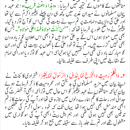
منافقوں کے کاموں کے نتیجہ میں فرمایا:
«هذا وَ الْعَهْدُ قَریبٌ»؛
جو عہد و
پیمان مسلمانوں نے میدان غدیر میں کچھ ہی دن پہلے پیغمبراکرمؐ سے کیا تھا
اور علی ؑ کی ولایت و امامت پر تم سب نے بیعت کی تھی اس کو آج توڑ دیا گیا۔
پیغمبرؐ نے واضح طور پر فرمایا تھا کہ:
“مَنْ کُنْتُ مَوْلاهُ فهذا عَلی مَوْلاه”۔
جس کا
بھی میں مولا ہوں اس کے یہ علیؑ مولا ہیں تو ابھی اس اعلان کو زیادہ دن
بھی نہیں گزرے ہیں۔ تم نے تو خود علیؑ کے ہاتھوں پر بیعت کی تھی اور ان
کو مبارک باد دی تھی اب تمہیں کیا ہوگیا کہ اس عہد کو توڑ دیا اور الہی امام
کے مقابلے میں اپنی طرف سے خلیفہ بنالیا۔
۲۔ وَالْکَلْمُ رَحیبٌ وَ الْجُرْحُ لَمّا ینْدَمِلْ وَ الرَّسُولُ لَمّا یُقْبَرْ؛
شہزادی کائناتؑ نے
اپنے بیان میں مزید مسلمانوں کی بدبختی اور محرومیت کا ذکر فرماتے ہوئے
بیان کیا کہ منافقوں نے عہد پیغمبرؐ کو اس حال میں توڑا کہ ابھی آنحضرتؐ کی
جدائی اور رحلت کا غم ہمارے دلوں میں تازہ ہی تھا اور آپؐ کی رحلت کا زخم
ابھی مندمل بھی نہیں ہوا تھا یہاں تک کہ خود رسول اکرمؐ کی تکفین و
تدفین بھی نہیں ہوئی تھی اور ہم اہل بیتؑ ابھی آپؐ کی سوگواری میں
مشغول تھے اور تم نے جلد باز سے سقیفہ میں جمع ہوکر خلیفہ بنایا ۔