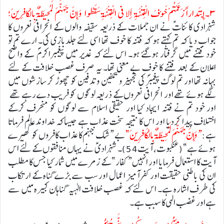
۳۔ إِبْتَداراً زَعَمْتُمْ خَوْفَ الْفِتْنَةِ أَلا فی الْفِتْنَةِ سَقَطُوا وَ إِنَّ جَهَنَّمَ لَمُحیطَةٌ بِالْکافِرینَ؛
شہزادی کائناتؑ نے ان جملات کے ذریعہ سقیفہ والوں کے انحرافی نعروں کا
جواب دیا کہ تم کہتے ہو کہ فتنہ کا خوف تھا اسی لئے جلدبازی کی۔ ارے تم تو
خود فتنے میں گرفتار ہوگئے ہو۔ اس لئے کہ غدیر میں پیغمبراکرمؐ کے واضح
اعلان کے بعد فتنے کا خوف بے معنی تھا۔ یہ صرف غصب خلافت کے لئے
بہانہ تھا اور تم لوگ پیغمبرؐ کی تجہیز و تکفین و تدفین کو چھوڑ کر سازشوں میں
لگے ہوئے تھے اور انحرافی نعروں کے ذریعہ لوگوں کو فریب دے رہے تھے
اور خود تم نے فتنہ ایجاد کیا اور حقیقی اسلام سے لوگوں کو منحرف کرکے
اختلاف پیدا کردیا اور اس کا نتیجہ سخت عذاب ہے جیساکہ خداوندعالم فرماتا
ہے:
“وَإِنَّ جَهَنَّمَ لَمُحِيطَةٌ بِالْكَافِرِينَ”
بے “شک جہنم کا عذاب کافروں کو گھیرے
ہوئے ہے”(عنکبوت، آیت54)۔ شہزادیؑ نے یہاں منافقوں کے لئے اس
آیت کا استعمال فرمایا اور انہیں “کفار” کے زمرے میں شمار کیا جس کا مطلب
ان کی باطنی حقیقت اور کفرآمیز اعمال اور سب سے بڑے گناہ کے ارتکاب
کی طرف اشارہ ہے۔ اس لئے کہ غصب خلافت الہیہ گناہان کبیرہ میں سے
ہےاور غضب الہی کا سبب ہے۔