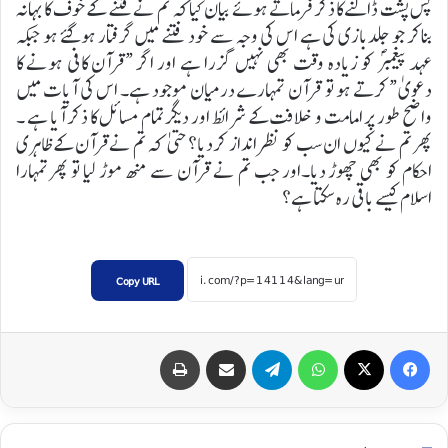
پس پشت ڈالنے کا ذکر فرماتے ہوئے بیان کیا کہ تم نےفتنے کے خوف کا بہانہ
بناکر جو جلدبازی کی ہے اس کی وجہ سے خود فتنے میں گرفتار ہوگئے ہو جبکہ
عہد پیغمبرؐ کو زیادہ وقت بھی نہیں گزرا ہے اور اگر “قرآن کافی ہونے کا
دعویٰ “کرتے ہو تو قرآن تمہارے درمیان موجود ہے۔ اس کی آیات میں
واضح طور پر امامت و خلافت کے شرائط اور دیگر تمام مسائل کا ذکر آیا ہے ۔
پھر تم نے کیوں ان سب کو نظر انداز کردیا؟ حتیٰ کہ تم نے قرآن کے ظاہری
احکام کو بھی چھوڑ دیا۔اور جب تم نے قرآن سے منھ موڑ لیا تو پھرتمہارا
اسلام کیسے باقی رہ سکتا ہے؟
Copy URL
Print
Share via Email
Telegram
WhatsApp
X
Facebook