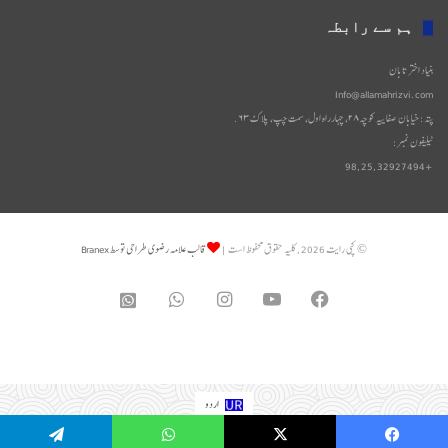
دستاویزات
ہم سے رابطہ
بنیاد اختر تابان
Info@allamahrizvi.com
پتہ: خیابان صفاییه کوچه۲۸، چهار‌راه اول، سمت چپ، پلاک۶۳.
ٹیلیفون نمبر:
+98,25,32927494
© کپی رایت 2026, کلیه حقوق محفوظ است |
قالب علامه رضوی طراحی توسط Branex
WhatsApp
Instagram
YouTube
Facebook
واتساپ
2
اردو