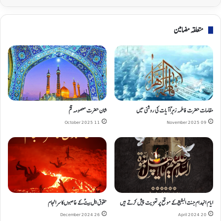
متعلقہ مضامین
مقامات حضرت فاطمہ زہراؑ آیات کی روشنی میں
شان حضرت معصومه قمؑ
11 October 2025
09 November 2025
ایام انہدام جنت البقیع کے موقع پر تعزیت پیش کرتے ہیں
حقوق اہل بیتؑ کے غاصبوں کا سرانجام
26 December 2024
20 April 2024