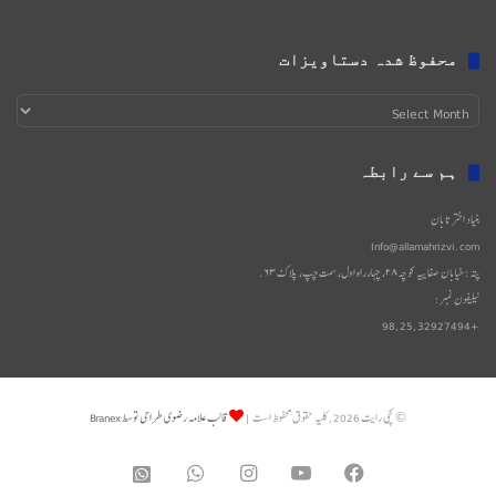
محفوظ شدہ دستاویزات
محفوظ
شدہ
دستاویزات
ہم سے رابطہ
بنیاد اختر تابان
Info@allamahrizvi.com
پتہ: خیابان صفاییه کوچه۲۸، چهار‌راه اول، سمت چپ، پلاک۶۳.
ٹیلیفون نمبر:
+98,25,32927494
© کپی رایت 2026, کلیه حقوق محفوظ است |
قالب علامه رضوی طراحی توسط Branex
WhatsApp
Instagram
YouTube
Facebook
واتساپ