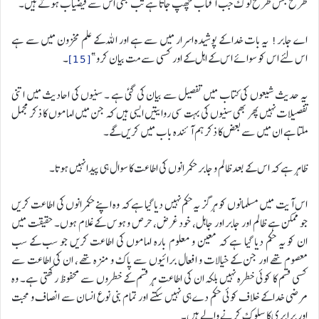
طرح جس طرح لوگ جب آفتاب چھپ جاتا ہے تب بھی اس سے فیضیاب ہوتے ہیں۔
اے جابر! یہ بات خدا کے پوشیدہ اسرار میں سے ہے اور اللہ کے علم مخزون میں سے ہے
اس لئے اس کو سوائے اس کے اہل کے اور کسی سے مت بیان کرو”
[15]
۔
یہ حدیث شیعوں کی کتاب میں تفصیل سے بیان کی گئی ہے ۔ سنیوں کی احادیث میں اتنی
تفصیلات نہیں پھر بھی سنیوں کی بہت سی روایتیں ایسی ہیں کہ جن میں اماموں کا ذکر مجمل
ملتا ہے ان میں سے بعض کا ذکر ہم آئندہ باب میں کریں گے۔
ظاہر ہے کہ اس کے بعد ظالم و جابر حکمرانوں کی اطاعت کا سوال ہی پیدا نہیں ہوتا۔
اس آیت میں مسلمانوں کو ہرگز یہ حکم نہیں دیا گیا ہے کہ وہ اپنے حکمرانوں کی اطاعت کریں
جو ممکن ہے ظالم اور جابر اور جاہل، خود غرض، حرص و ہوس کے غلام ہوں۔ حقیقت میں
ان کو یہ حکم دیا گیا ہے کہ معین و معلوم بارہ اماموں کی اطاعت کریں جو سب کے سب
معصوم تھے اور جن کے خیالات و افعال برائیوں سے پاک و منزہ تھے ، ان کی اطاعت سے
کسی قسم کا کوئی خطرہ نہیں بلکہ ان کی اطاعت ہر قسم کے خطروں سے محفوظ رکھتی ہے۔ وہ
مرضی خدا کے خلاف کوئی حکم دے ہی نہیں سکتے اور تمام بنی نوع انسان سے انصاف و محبت
اور برابری کا سلوک کرنے والے ہیں۔