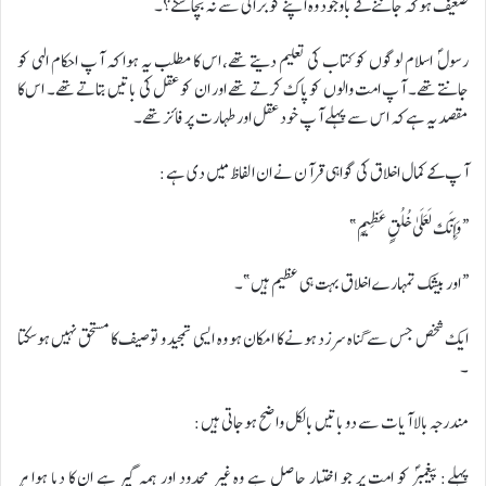
ضعیف ہو کہ جاننے کے باوجود وہ اپنے کو برائی سے نہ بچاسکے؟۔
رسول ؐ اسلام لوگوں کو کتاب کی تعلیم دیتے تھے، اس کا مطلب یہ ہوا کہ آپ احکام الہی کو
جانتے تھے۔ آپ امت والوں کو پاک کرتے تھے اور ان کو عقل کی باتیں بتاتے تھے۔ اس کا
مقصد یہ ہے کہ اس سے پہلے آپ خود عقل اور طہارت پر فائز تھے۔
آپ کے کمال اخلاق کی گواہی قرآن نے ان الفاظ میں دی ہے:
“وَإِنَّكَ لَعَلَىٰ خُلُقٍ عَظِيمٍ”
“اور بیشک تمہارے اخلاق بہت ہی عظیم ہیں”۔
ایک شخص جس سے گناہ سرزد ہونے کا امکان ہو وہ ایسی تمجید و توصیف کا مستحق نہیں ہوسکتا
۔
مندرجہ بالا آیات سے دو باتیں بالکل واضح ہوجاتی ہیں:
پہلے: پیغمبرؐ کو امت پر جو اختیار حاصل ہے وہ غیر محدود اور ہمہ گیر ہے ان کا دیا ہوا ہر