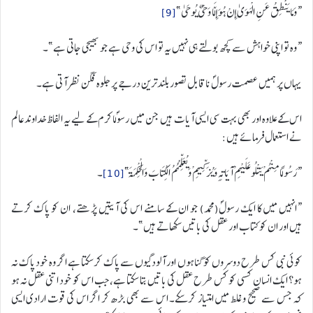
“وَمَا يَنْطِقُ عَنِ الْهَوَىٰ إِنْ هُوَ إِلَّا وَحْيٌ يُوحَىٰ”
[9]
“وہ تو اپنی خواہش سے کچھ بولتے ہی نہیں یہ تو اس کی وحی ہے جو بھیجی جاتی ہے”۔
یہاں پر ہمیں عصمت رسولؐ ناقابل تصور بلندترین درجے پر جلوہ فگن نظر آتی ہے۔
اس کے علاوہ اور بھی بہت سی ایسی آیات ہیں جن میں رسولؐاکرم کے لیے یہ الفاظ خداوندعالم
نے استعمال فرمائے ہیں:
“رَسُولًا مِنْهُمْ يَتْلُو عَلَيْهِمْ آيَاتِهِ وَيُزَكِّيهِمْ وَيُعَلِّمُهُمُ الْكِتَابَ وَالْحِكْمَةَ”
[10]
۔
“انہیں میں کا ایک رسولؐ(محمد) جو ان کے سامنے اس کی آیتیں پڑھتے، ان کو پاک کرتے
ہیں اور ان کو کتاب اور عقل کی باتیں سکھاتے ہیں”۔
کوئی نبی کس طرح دوسروں کو گناہوں اور آلودگیوں سے پاک کرسکتا ہے اگر وہ خود پاک نہ
ہو؟ ایک انسان کسی کو کس طرح عقل کی باتیں بتا سکتا ہے، جب اس کو خود اتنی عقل نہ ہو
کہ جس سے صحیح و غلط میں امتیاز کرسکے۔ اس سے بھی بڑھ کر اگر اس کی قوت ارادی ایسی