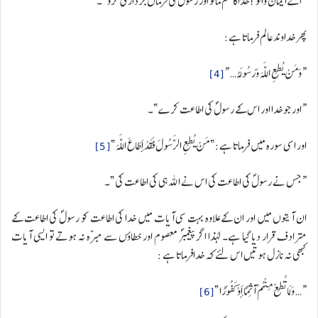
“اے ایمان والو ! خدا کا حکم مانو اور رسولؐ کی فرماں برداری کرو”۔
پھر خداوندعالم فرماتا ہے:
“وَمَنْ يُطِعِ اللَّهَ وَرَسُولَهُ… “
[4]
“اور جو خدا اور اس کے رسولؐ کی اطاعت کرے”۔
اور اسی سورہ میں فرماتا ہے:” مَنْ يُطِعِ الرَّسُولَ فَقَدْ أَطَاعَ اللَّهَ”
[5]
“جس نے رسولؐ کی اطاعت کی اس نے اللہ ہی کی اطاعت کی”۔
ان آیتوں میں اور ان کے علاوہ بہت سی آیات میں خدا کی اطاعت کو رسولؐ کی اطاعت کے
مترادف قرار دیا گیا ہے۔ لہذا اگر پیغمبرؐ معصوم اور خطاؤں سے مبرّہ نہ ہوتے تو ایسی آیات
کبھی نہ نازل ہوتیں اس لئے کہ خدافرماتا ہے :
“… وَلَا تُطِعْ مِنْهُمْ آثِمًا أَوْ كَفُورًا”
[6]