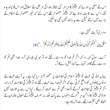
اس کے معنی یہ ہوئے کہ پیغمبرؐ کا ہر امر نہی ہمیشہ خدا کی مرضی کے مطابق اور اس کا پسندیدہ
تھا۔ اس سے ثابت ہوتا ہے کہ پیغمبرؐ معصوم تھے اس لئے کہ غیر معصوم کے احکام کے
بارےمیں اتنے تیقن سے یہ بات نہیں کہی جاسکتی۔
دوسری آیت کہتی ہے:
“قُلْ إِنْ كُنْتُمْ تُحِبُّونَ اللَّهَ فَاتَّبِعُونِي يُحْبِبْكُمُ اللَّهُ وَيَغْفِرْ لَكُمْ ذُنُوبَكُمْ ۗ …”
[8]
“اے رسولؐ کہہ دو کہ اگر تم خدا کو دوست رکھتے ہو تو میری پیروی کرو، خدا بھی تم کو
دوست رکھے گا اور تمہارے گناہ بخش دے گا”۔
یہاں اللہ کی محبت کو پیغمبرؐ اسلام کی اطاعت پر منحصر قرار دیا گیا ہے۔ یہ آیت محبت کے
دونوں پہلوؤں کو واضح کرتی ہے کہ اگر تم خدا سے محبت رکھتے ہو تو پیغمبرؐ کی اطاعت کرو۔ اور
اگر تم پیغمبرؐ کی اطاعت کروگے تو خدا بھی تم سے محبت کرےگا ۔ کیا اس سے یہ ثابت نہیں
ہوتا کہ پیغمبرؐ کا دامن ہر قسم کے دھبّوں سے پاک تھا۔ نہ صرف پیغمبرؐ کے افعال بلکہ ان کے
الفاظ بھی حکم خدا تھے۔ خدا فرماتا ہے: