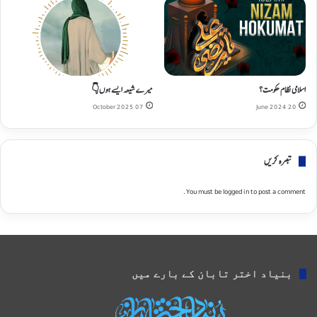
اسلامی نظام حکومت؟
میرے شیعہ ایسے ہوں👇
07 October 2025
20 June 2024
تبصره کریں
You must be
logged in
to post a comment.
بنیاد اختر تابان کے بارے میں