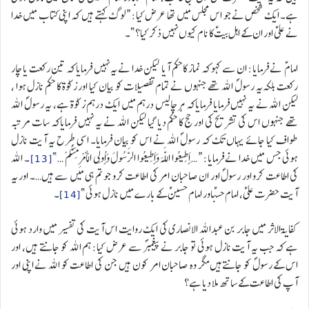
ہے۔ ایک شخص نے جو اس مجلس میں تھا عرض کیا: “لوگ کہتے ہیں کہ اپنی کتاب میں خدا
نے علیؑ اور ان کے اہل بیتؑ کا نام کیوں نہیں ذکر کیا؟”۔
امام ؑ نے فرمایا: ان سے کہو کہ نماز کا حکم آیا لیکن خدا نے یہ نہیں فرمایا کہ تین رکعت یا چار
رکعت بلکہ یہ رسولؐ اللہ تھے جنہوں نے تمام تفصیلات کو بیان کیا اور زکوٰۃ کا حکم نازل ہوا ،
لیکن اللہ نے یہ نہیں فرمایا فرمایاکہ ہر چالیس درہم میں ایک درہم زکوٰۃ ہے، یہ رسولؐ اللہ
تھے جنہوں اس کی تشریح کی اور حج کا حکم دیا گیا لیکن اللہ نے یہ نہیں فرمایاکہ سات مرتبہ
طواف کیا جائے یہاں تک کہ رسول ؐاللہ نے اس کو بیان فرمایا۔ اسی طرح یہ آیت نازل
ہوئی جس میں خدا نے فرمایا: “… أَطِيعُوا اللَّهَ وَأَطِيعُوا الرَّسُولَ وَأُولِي الْأَمْرِ مِنْكُمْ …”
[13]
۔ اللہ
کی اطاعت کرو اور رسولؐ اور ان صاحبان امر کی اطاعت کرو جو تم ہی میں سے ہیں…۔ اور یہ
آیت حضرت علیؑ، امام حسنؑاور امام حسینؑ کے بارے میں نازل ہوئی”
[14]
۔
کفایۃ الاثر میں جابر بن عبداللہ الانصاری کی ایک روایت اس آیت کی تفسیر میں وارد ہوئی
ہے کہ جب یہ آیت نازل ہوئی تو جابر نے پیغمبرؐ سے عرض کیا: ہم اللہ کو جانتے ہیں، اور
اس کے رسولؐ کو جانتےہیں مگر وہ صاحبان امر کون ہیں جن کی اطاعت کو اللہ نے اپنی اور
آپ کی اطاعت کے ساتھ ملا دیا ہے؟