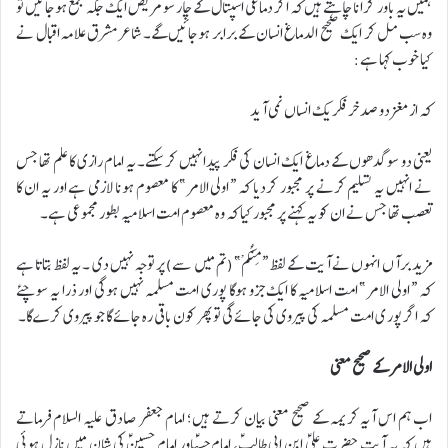
ہمیں یہ باور کرانا چاہتے ہیں کہ اگر دماغی اسپتال کے چار سو مریض ایک جگہ جمع ہوجائیں تو
وہ سب مل کر ایک صحیح الدماغ انسان کے برابر ہوجائیں گے۔ شاعر مشرق علامہ اقبال نے
کیا خوب کہا ہے:
کہ از مغز دو صد خر فکر یک انساں نمی آید
یعنی دو سو گدھوں کے دماغ ایک انسان کی فکر پیدا نہیں کرسکتے۔ یہ امام رازی کا علم تھا جس
نے انہیں یہ تسلیم کرنے پر مجبور کردیا کہ “اولی الامر” کا معصوم ہونا لازمی ہے اور یہ ان کا
تعصب تھا جس نے ان کو یہ کہنے پر مجبور کیا کہ وہ معصوم امت اسلامیہ بطور مجموعی ہے۔
مزید برآں انہوں نے آیت کے لفظ “مِنْکُمْ” (تم میں سے) پر توجہ نہیں دی ۔ یہ لفظ بتاتا ہے
کہ “اولی الامر” امت اسلامیہ کا ایک جزو ہوگا پوری امت مسلمہ نہیں ہوگی اور ذرا یہ سوچئے
کہ اگر پور ی امت مسلمہ کی پیروی کی جائےگی تو پھر کون باقی رہ جائے گا جو پیروی کرے گا۔
اولی الامر کے صحیح معنی
اب ہم اس آیہ کریمہ کے صحیح معنی بیان کرتے ہیں؛ امام جعفر صادق علیہ السلام فرماتے
ہیں کہ یہ آیت حضرت علیؑ ابن ابی طالبؑ، امام حسنؑاور امام حسینؑ کی شان میں نازل ہوئی