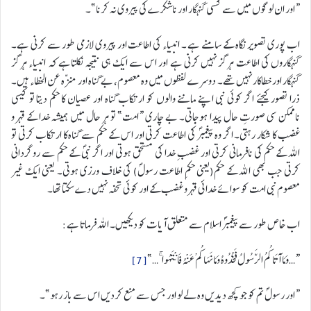
“اور ان لوگوں میں سے کسی گنہگار اور ناشکرے کی پیروی نہ کرنا”۔
اب پوری تصویر نگاہ کے سامنے ہے ۔ انبیاء کی اطاعت اور پیروی لازمی طور سے کرنی ہے۔
گنہگاروں کی اطاعت ہرگز نہیں کرنی ہے اور اس سے ایک ہی نتیجہ نکلتاہے کہ انبیاء ہرگز
گنہگار اور خطاکار نہیں تھے۔ دوسرے لفظوں میں وہ معصوم، بے گناہ اور منزّہ عن الخطاء ہیں۔
ذرا تصور کیجئے اگر کوئی نبی اپنے ماننے والوں کو ارتکاب گناہ اور عصیان کا حکم دیتا تو کیسی
ناممکن سی صورتِ حال پیدا ہوجاتی۔ بے چاری “امت” تو ہر حال میں ہمیشہ خدا کے قہر و
غضب کا شکار رہتی۔ اگر وہ پیغمبرؐ کی اطاعت کرتی اور اس کے حکم سے گناہ کا ارتکاب کرتی تو
اللہ کے حکم کی نافرمانی کرتی اور غضبِ خدا کی مستحق ہوتی اور اگر نبیؐ کے حکم سے روگردانی
کرتی جب بھی اللہ کے حکم(یعنی حکمِ اطاعت رسولؐ) کی خلاف ورزی ہوتی۔ یعنی ایک غیر
معصوم نبی امت کو سوائے خدائی قہر و غضب کے اور کوئی تحفہ نہیں دے سکتا تھا۔
اب خاص طور سے پیغمبرؐ اسلام سے متعلق آیات کو دیکھیں۔ اللہ فرماتا ہے:
“…وَمَا آتَاكُمُ الرَّسُولُ فَخُذُوهُ وَمَا نَهَاكُمْ عَنْهُ فَانْتَهُوا ۚ…”
[7]
“اور رسولؐ تم کو جو کچھ دیدیں وہ لے لو اور جس سے منع کردیں اس سے باز رہو”۔