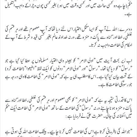
حکم(چاہے وہ کسی حالت میں اور کسی وقت میں ہو) بغیر کسی چون و چرا کے واجب التعمیل
ہے۔
دوسرے: اللہ نے آپ کو ایسا مکمل اختیار اس لئے دیا تھا کہ آپ معصوم تھے اور ہر قسم کی
غلطی، خطا اور گناہ سے پاک و منزہ تھے، ورنہ خداوندعالم بغیر کسی قید و شرط کے آپ کے
احکام کی اطاعت واجب نہ کرتا۔
اب زیر بحث آیت میں “اولی الامر” کو بعینہ وہی اختیار مسلمانوں پر عطا کیا گیا ہے جو
“رسولؐ” کو دیا گیا تھا۔ “رسولؐ ” اور “اولی الامر” دونوں کو ایک لفظ “اطیعوا”(اطاعت کرو)
کے تحت بیان کیا گیا ہے۔ اس کا مطلب ہی یہ ہے کہ “اولی الامر” کی اطاعت کا وہی درجہ ہے
جو رسولؐکی اطاعت کا ہے۔
اس کا قدرتی نتیجہ یہ ہے کہ “اولی الامر” کو بھی معصوم اور ہر قسم کی غلطی، خطا اور گناہ سے
پاک و منزہ ہونا چاہئے ورنہ “رسولؐ” کی اطاعت کے ساتھ “اولی الامر” کی اطاعت ایک حکم
میں اکھٹا نہ کی جاتی۔ حضرت علیؑ نے فرمایا ہے:
“جو اللہ کی نافرمانی کرتا ہے اس کی اطاعت نہیں کرنا چاہیے۔ بیشک اطاعت اللہ کی ہوتی ہے