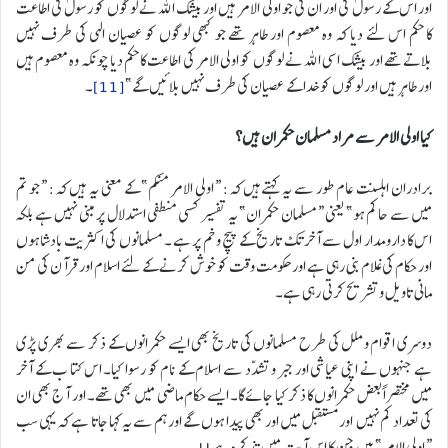
اور اس کے رسولؐ کی اور ان کی جو اولی الامر ہیں اور بیشک اللہ نے لوگوں کو رسولؐ کی اطاعت
کا حکم اس لئے دیا کہ وہ معصوم اور طاہر تھے جو کبھی لوگوں کو عصیان الہی کی طرف نہیں
بلاتے تھے اور بیشک اسی اللہ نے لوگوں کو اولی الامر کی اطاعت کا حکم دیا چونکہ وہ معصوم ہیں
اور طاہر ہیں اور لوگوں کو خدا کے عصیان کی طرف نہیں بلائیں گے”
[11]
۔
کیا اولی الامر سے مراد مسلمان حکمران ہیں؟
برادران اہلسنت عام طور سے یہ کہتےہیں کہ: “اولی الامر منکم” کے معنی یہ ہیں کہ: “جو تم
میں سے حاکم ہو” یعنی “مسلمان حکمران” یہ تفسیر کسی منطفی استدلال پر مبنی نہیں ہے بلکہ
اس کا دارومدار اول سے آخر تک تاریخ کے پیچ و خم پر ہے ۔ مسلمانوں کی اکثریت بادشاہوں
اور حکام کی غلام بنی رہی ہے اور حکومت وقت کو خوش کرنے کے لئے اسلام اور قرآن کی من
مانی تاویل و تشریح کرتی رہی ہے۔
دوسری اقوام و ملل کی طرح مسلمانوں کی تاریخ بھی ایسے حکمرانوں کے ذکر سے بھری پڑی
ہے جنہوں نے اپنی عیاشی اور جبر و تشدّد سے اسلام کے نام کو رسوا کیا۔ اس کتا ب کے آخر
میں مختصراً بعض حکمرانوں کا ذکر کیا جائے گا۔ ایسے حکام ماضی میں بھی تھے۔ اور آج بھی ان
کی تعداد کم نہیں اور مستقبل میں اور بھی پیدا ہوں گے اور ہم سے یہ کہا جاتا ہے کہ یہی سب
“اولی الامر” ہیں جن کا اس آیت میں تذکرہ ہے!!۔