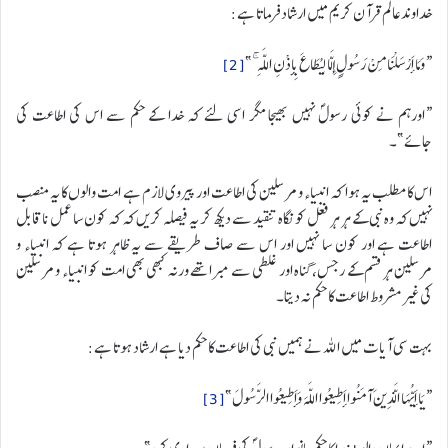
خداوندعالم قرآن کریم میں ارشاد فرماتا ہے:
“وَمَا أَرْسَلْنَا مِنْ رَسُولٍ إِلَّا لِيُطَاعَ بِإِذْنِ اللَّهِ ۚ”
[2]
“اورہم نے کوئی رسولؐ نہیں بھیجا مگر اسی لئے کہ خدا کے حکم سے اس کی اطاعت کی
جائے”۔
اس کا مطلب یہ ہوا کہ انبیاء و مرسلین کی اطاعت اور پیروی لازم ہے امت والوں کا یہ منصب
نہیں کہ وہ نبی کے ہر ہر فعل کو نگاہ تنقید سے دیکھ کر یہ فیصلہ کریں کہ کہ کون سا عمل ناقابل
اطاعت ہے اور کون سا نہیں اور اس سے صاف طریقے سے یہ ظاہر ہوتا ہے کہ انبیاء و
مرسلین ہر قسم کے رجس، گناہ اور غلطی سے مبرا تھے ورنہ کبھی بھی امت کو انبیاء و مرسلین
کی غیر مشروط اطاعت کا حکم نہ دیتا۔
بہت سی آیات میں اللہ نے ہمیں نبی کی اطاعت کا حکم دیا ہے ارشاد ہوتا ہے:
“يَا أَيُّهَا الَّذِينَ آمَنُوا أَطِيعُوا اللَّهَ وَأَطِيعُوا الرَّسُولَ”
[3]