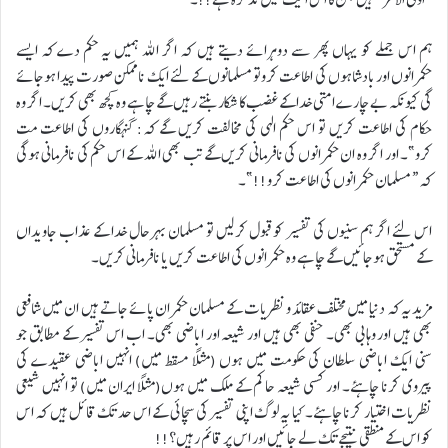
ہم اس جملے کو یہاں پھر سے دوہرائے دیتے ہیں کہ اگر اللہ ہمیں یہ حکم دے کہ ایسے
حکمرانوں اور بادشاہوں کی اطاعت کروتو مسلمانوں کے لئے ایک ناممکن صورت پیدا ہوجائے
گی کیونکہ بے چارے امتی خدا کے غضب کا شکار بنتے رہیں گے چاہے وہ کچھ بھی کریں۔ اگر وہ
حکام کی اطاعت کریں تو اس حکم الہی کی مخالفت کریں گے کہ: گنہگاروں کی اطاعت مت
کرو”۔ اور اگر وہ ان حکمرانوں کی نافرمانی کریں گے تب بھی اللہ کے اس حکم کی نافرمانی ہوگی
کہ “مسلمان حکمرانوں کی اطاعت کرو!!”۔
اس لئے اگر ہم سنیوں کی تفسیر کو قبول کرلیں تو مسلمان بہرحال خدا کے عذاب جاویداں
کے مستحق ہوجائیں گے چاہے وہ حکمرانوں کی اطاعت کریں یا نافرمانی کریں۔
مزید یہ کہ دنیا میں مختلف عقائد و نظریات کے مسلمان حکمران پائے جاتے ہیں ان میں شافعی
بھی ہیں اور وہابی بھی۔ حنفی بھی ہیں اور شیعہ اور اباضی بھی۔ اب اس تفسیر کے مطابق جو
سنی ایک اباضی سلطان کی حکومت میں ہوں (مثلاً مسقط میں) انہیں اباضی عقیدے کی
پیروی کرنا چاہئے۔ اور کسی شیعہ حاکم کے ملک میں ہوں(مثلاً ایران میں) تو انہیں شیعی
نظریات اختیار کرنا چاہئے۔ کیا یہ لوگ اپنی تفسیر کی سچائی کے اس حد تک قائل ہیں کہ اس
کو اس کے منطقی نتیجے تک لے جائیں اور اس پر قائم رہیں؟!!