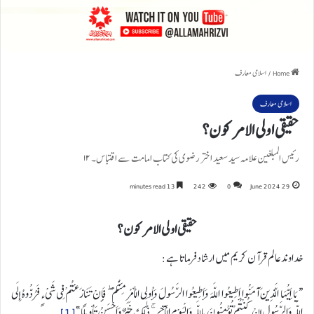
Home
/
اسلامی معارف
اسلامی معارف
حقیقی اولی الامر کون؟
رئیس المبلغین علامہ سید سعید اختر رضوی کی کتاب امامت سے اقتباس۔ ۱۲
13 minutes read
242
0
29 June 2024
حقیقی اولی الامر کون؟
خداوندعالم قرآن کریم میں ارشاد فرماتا ہے:
“يَا أَيُّهَا الَّذِينَ آمَنُوا أَطِيعُوا اللَّهَ وَأَطِيعُوا الرَّسُولَ وَأُولِي الْأَمْرِ مِنْكُمْ ۖ فَإِنْ تَنَازَعْتُمْ فِي شَيْءٍ فَرُدُّوهُ إِلَى
اللَّهِ وَالرَّسُولِ إِنْ كُنْتُمْ تُؤْمِنُونَ بِاللَّهِ وَالْيَوْمِ الْآخِرِ ۚ ذَٰلِكَ خَيْرٌ وَأَحْسَنُ تَأْوِيلًا”
[1]