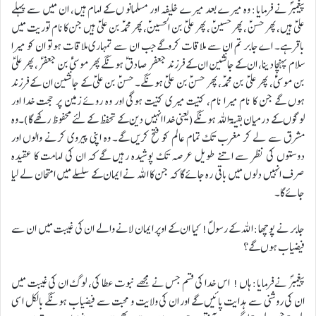
پیغمبرؐ نے فرمایا: وہ میرے بعد میرے خلیفہ اور مسلمانو ں کے امام ہیں، ان میں سے پہلے
علیؑ ہیں، پھر حسنؑ ، پھر حسینؑ ، پھر علیؑ بن الحسینؑ، پھر محمدؑ بن علیؑ ہیں جن کا نام توریت میں
باقرہے۔ اے جابر تم ان سے ملاقات کروگے جب ان سے تمہاری ملاقات ہوتو ان کو میرا
سلام پہنچا دینا، ان کے جانشین ان کے فرزند جعفر صادق ؑ ہونگے پھر موسیٰؑ بن جعفرؑ ، پھر علیؑ
بن موسیٰؑ، پھر علیؑ بن محمدؑ، پھر حسنؑ بن علیؑ ہونگے۔ حسنؑ بن علیؑ کے جانشین ان کے فرزند
ہوں گے جن کا نام میرا نام، کنیت میری کنیت ہوگی اور وہ روئے زمین پر حجت خدا اور
لوگوں کے درمیان بقیۃ اللہ ہونگے(یعنی خدا انہیں دین کے تحفظ کے لئے محفوظ رکھے گا)۔وہ
مشرق سے لے کر مغرب تک تمام عالم کو فتح کریں گے۔ وہ اپنی پیروی کرنے والوں اور
دوستوں کی نظر سے اتنے طویل عرصہ تک پوشیدہ رہیں گے کہ ان کی امامت کا عقیدہ
صرف انہیں دلوں میں باقی رہ جائے گا کہ جن کا اللہ نے ایمان کے سلسلے میں امتحان لے لیا
جائے گا۔
جابر نے پوچھا: اللہ کے رسولؐ! کیا ان کے اوپر ایمان لانے والے ان کی غیبت میں ان سے
فیضیاب ہوں گے؟
پیغمبرؐ نے فرمایا: ہاں ! اس خدا کی قسم جس نے مجھے نبوت عطا کی، لوگ ان کی غیبت میں
ان کی روشنی سے ہدایت پائیں گے اور ان کی ولایت و محبت سے فیضیاب ہونگے بالکل اسی