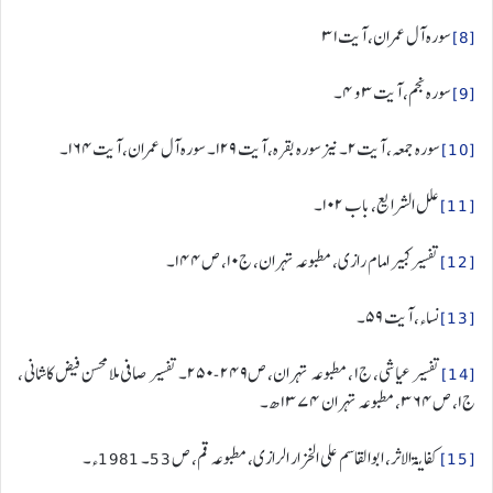
[8]
سورہ آل عمران، آیت۳۱
[9]
سورہ نجم، آیت۳ و ۴۔
[10]
سورہ جمعہ، آیت۲۔ نیز سورہ بقرہ، آیت ۱۲۹۔ سورہ آل عمران، آیت۱۶۴۔
[11]
علل الشرایع، باب ۱۰۲۔
[12]
تفسیر کبیر امام رازی، مطبوعہ تہران، ج۱۰، ص۱۴۴۔
[13]
نساء، آیت ۵۹۔
[14]
تفسیر عیاشی، ج۱ ، مطبوعہ تہران، ص۲۴۹-۲۵۰۔ تفسیر صافی ملا محسن فیض کاشانی ،
ج۱، ص۳۶۴، مطبوعہ تہران ۱۳۷۴ ھ۔
[15]
کفایۃ الاثر، ابوالقاسم علی الخزار الرازی، مطبوعہ قم، ص53۔ 1981ء۔