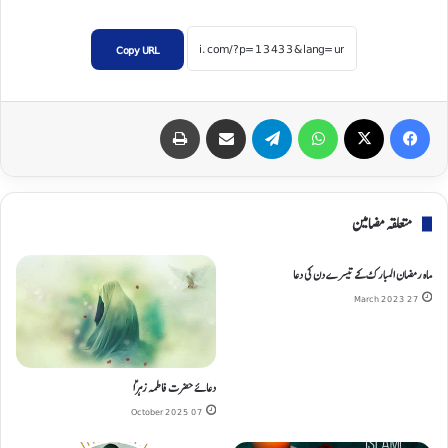
Copy URL
Print
Share via Email
Telegram
WhatsApp
X
Facebook
متعلقہ مضامین
ماہ رمضان المبارک کے تیسرے دن کی دعا
27 March 2023
دعائے حضرت فاطمہ زہراؑ
07 October 2025