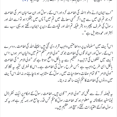
“اے ایمان لانے والو! اللہ کی اطاعت کرو اور اس کے رسولؐ اور ان صاحبان امر کی اطاعت
کرو جو تم ہی میں سے ہیں اگر کسی معاملے میں تم میں آپس میں جھگڑا ہو تو اسے اللہ اور
رسولؐ کی طرف پھیردو بشرطیکہ تم اللہ اور قیامت کے دن پر ایمان رکھتے ہو یہی سب سے
بہتر اور عمدہ تاویل ہے “۔
اس آیت میں مسلمانوں پر دو اطاعتیں واجب قرار دی گئی ہیں؛ پہلے اللہ کی اطاعت ، دوسرے
اس کے رسولؐ اور ان لوگوں کی اطاعت جو کہ “اولی الامرمنکم” تم میں والیان امر ہوں ؛ اس
آیت میں لفظوں کی ترتیب و تنظیم سے یہ بالکل واضح ہوتا ہے کہ “اولی الامر” کی اطاعت
بالکل اسی طرح واجب ہے جس طرح رسولؐ کی اطاعت ہے۔ اس کا فطری نتیجہ یہ نکلا کہ
“اولی الامر” کو تمام صفات و صلاحیات میں رسولؐ کے مشابہہ ہونا چاہئے ورنہ اللہ اس آیت
میں دونوں کی اطاعت کا حکم ایک ساتھ نہ دیتا ۔
یہ فیصلہ کرنے سے قبل کہ “اولی الامر” کون ہیں۔ اطاعت رسولؐ کے احکام پر ایک نظر ڈال
لینا مفید ہوگا تاکہ یہ معلوم ہو کہ اطاعت رسولؐ کا حکم کس قدر جامع اور ہمہ گیر ہے اور یہ کہ
رسول خداؐ کے اختیارات کتنے وسیع اور عظیم ہیں۔