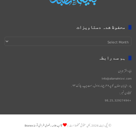
محفوظ شدہ دستاویزات
محفوظ
شدہ
دستاویزات
ہم سے رابطہ
بنیاد اختر تابان
Info@allamahrizvi.com
پتہ: خیابان صفاییه کوچه۲۸، چهار‌راه اول، سمت چپ، پلاک۶۳.
ٹیلیفون نمبر:
+98,25,32927494
© کپی رایت 2026, کلیه حقوق محفوظ است |
قالب علامه رضوی طراحی توسط Branex