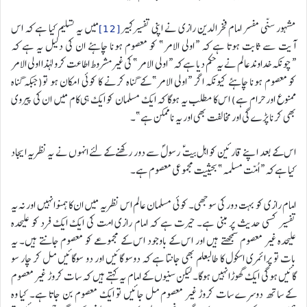
مشہور سنّی مفسر امام فخرالدین رازی نے اپنی تفسیرکبیر
[12]
میں یہ تسلیم کیا ہے کہ اس
آیت سے ثابت ہوتا ہے کہ “اولی الامر” کو معصوم ہونا چاہئے ان کی دلیل یہ ہے کہ
“چونکہ خداوندعالم نے یہ حکم دیا ہے کہ “اولی الامر” کی غیرمشروط اطاعت کرو لہذا اولی الامر
کو معصوم ہونا چاہئے کیونکہ اگر “اولی الامر” کے گناہ کرنے کا کوئی امکان ہو تو(جبکہ گناہ
ممنوع اور حرام ہے) اس کا مطلب یہ ہوگا کہ ایک مسلمان کو ایک ہی کام میں ان کی پیروی
بھی کرنا پڑے گی اور مخالفت بھی اور یہ ناممکن ہے”۔
اس کے بعد اپنے قارئین کو اہل بیت ؑ رسولؐ سے دور رکھنے کے لئے انہوں نے یہ نظریہ ایجاد
کیا ہے کہ “اُمّت مسلمہ” بحیثیت مجموعی معصوم ہے۔
امام رازی کو بہت دور کی سوجھی۔ کوئی مسلمان عالم اس نظریہ میں ان کا ہمنوا نہیں اور نہ یہ
تفسیر کسی حدیث پر مبنی ہے۔ حیرت ہے کہ امام رازی امت کی ایک ایک فرد کو علیحدہ
علیحدہ غیر معصوم سمجھتے ہیں اور اس کے باوجود اس کے مجموعے کو معصوم جانتے ہیں۔ یہ
بات تو پرائمری اسکول کا طالبعلم بھی جانتا ہے کہ دوسو گائیں اور دو سوگائیں مل کر چار سو
گائیں ہوگی ایک گھوڑا نہیں ہوگا۔ لیکن سنیوں کے امام یہ کہتے ہیں کہ سات کروڑ غیر معصوم
کے ساتھ دوسرے سات کروڑ غیر معصوم مل جائیں تو ایک معصوم بن جاتا ہے۔ کیا وہ