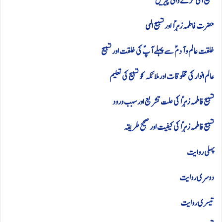
تسبیح الہی کرنے والی چیزیں
حضرت فاطمہ زہراؑ اور تسبیح الہی
خلقت عالم و آدم ؑسے پہلے آپؑ کی خلقت اور تسبیح
عالم انوار کی مخلوقات اور ملائکہ کو تسبیح کی تعلیم
تسبیح فاطمہ زہراؑ کی علت تشریع اور سبب ورود
تسبیح فاطمہ زہراؑ کی کیفیت اور صحیح طریقہ
پہلی روایت
دوسری روایت
تیسری روایت