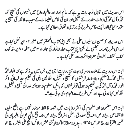
اس حدیث میں قابل توجہ بات یہ ہے کہ عالم انوار اور عالم ارواح میں شیعوں کی تسبیح کو،
محمدؐ و آل محمدؑکی ذوات مقدسہ کے طفیل اور ان کی خاص تعلیمات کے سبب، ملائکہ کی تسبیح پر
مقدم کیا گیا اور ایک خاص طرح کی برتری و تفوق عطا کیا گیا ہے۔
اس حدیث کو حسن بن سلیمان حلی نے بھی اپنی کتاب المحتضر میں صفحہ ٢٠٢ پر نقل کیا ہے
اور اسی طرح علامہ مجلسی نے بھی اپنی کتاب بحار الانوار کی جلد ۳۷ میں صفحہ ۸۰ پر مذکورہ
کتاب کشف الغمة فی معرفة الائمة سے نقل کیا ہے ۔
البتہ اس روایت کے علاوہ دوسری بہت سی روایات ایسی ہیں جن میں یہ ذکر ہے کہ انوار محمدؐ
و آل محمدؑنے مستقیم و بلا واسطہ فرشتوں کو تسبیح و تہلیل و تقدیس الٰہی کی تعلیم عطا فرمائی، اگر
انوار محمدؐ و آل محمدؑکی یہ تعلیم نہ ہوتی تو فرشتوں کو بالکل معلوم نہ ہوتا کہ خدا کی تسبیح و تہلیل و
تقدیس کیا ہوتی ہے اور کس طرح سے انجام دی جاتی ہے؟۔
البتہ اس مضمون اور مفہوم کی اکثر روایات میں شیعہ کا لفظ موجود نہیں ہے(شیخ مفید،
الاختصاص، ج۱، ص ۹۱۔شیخ صدوق، علل الشرائع، ج۱، ص ۵۔ شیخ هاشم بحرانی، البرهان فی
تفسیر القرآن، ج۴، ص ۶۳۵ ۔ مدینۃ معاجز الأئمة الإثنی عشر و دلائل الحجج علی البشر، ج ۲،