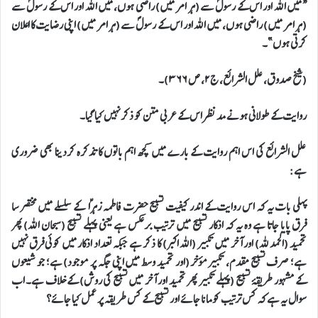
“میں اللہ اور اس کے رسولؐ سے (ہر امر میں) راضی ہوں، میں اللہ اور اس کے رسولؐ سے
(ہر امر میں) راضی ہوں، میں اللہ اور اس کے رسولؐ سے (ہر امر میں) اپنی رضایت کا اعلان
کرتی ہوں”۔
(شیخ صدوق، علل الشرائع، ج٢، ص ٣٦٦)۔
روایت کے طولانی ہونے مد نظر اس کے عربی متن کو ذکر نہیں کیا گیا۔
علل الشرائع کی اس اہم روایت کے بارے میں کچھ اہم باتوں کا تذکرہ کردینا بھی ضروری
ہے:
پہلی بات یہ کہ اس روایت کے اندر کیفیت تسبیح حضرت فاطمہ زہراؑ کے سلسلے میں مختصر سا
فرق پایا جاتا ہے وہ یہ کہ اذکار تسبیح میں ترتیب برعکس ہے یعنی پہلے تسبیح (سبحان اللہ) پھر
تحمید (الحمد للہ) اور آخر میں تکبیر (اللہ اکبر) کا ذکر ہے جبکہ تعداد اذکار میں کوئی فرق نہیں
ہے؛ صرف تسبیح مقدم، تکبیر مؤخر (اور تحمید وسط میں اپنی جگہ پر موجود) ہے؛ جو شیعوں
کے مشہور طریقۂ تسبیح (پہلے تکبیر پھر تحمید اور آخر میں تسبیح کی روش) کے خلاف ہے۔ اب
سوال یہ ہے کہ کس ترتیب کو مانا جائے اور تسبیح کے کس طریقہ پر عمل کیا جائے؟