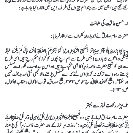
احادیث معصومینؑ میں تسبیح حضرت فاطمہ زہراؑ کے بہت زیادہ آثار و برکات اور فائدے بیان
کئے گئے ہیں؛ جن میں سے چند اہم چیزوں کی طرف ذیل میں اشارہ کیا جا رہا ہے:
۱۔ حسن عاقبت کی ضمانت
حضرت امام صادقؑ نے ابو ہارون مکفوف سے ارشاد فرمایا:
«یَا أَبَا هَارُونَ إِنَّا نَأْمُرُ صِبْيَانَنَا بِتَسْبِيحِ الزَّهْرَاءِ(ع) كَمَا نَأْمُرُهُمْ بِالصَّلَاةِ فَالْزَمْهُ فَإِنَّهُ لَمْ يَلْزَمْهُ عَبْدٌ
فَيَشْقَى»؛”اے ابو ہارون! جس طرح سے ہم اپنے بچوں کو نماز کا حکم دیتے ہیں اسی طرح
سے ان کو تسبیح حضرت فاطمہ زہراؑ کا بھی حکم دیتے ہیں اور اس پر مداومت رکھو، اسے مسلسل
پڑھتے رہو (اسے ترک نہ کرنا) اس لئے کہ اسے مسلسل پڑھنے والا کبھی شقی اور بدبخت نہیں
ہو سکتا”۔ (شیخ کلینی، الکافی، ج۳، ص۳۴۳۔شیخ صدوق، ثواب الأعمال و عقاب الأعمال،
ص: ۱۶۳)۔
۲۔ ہزار رکعت نماز سے بہتر
حضرت امام صادقؑ فرماتے ہیں:«تَسْبِيحُ فَاطِمَةَ الزَّهْرَاءِ (ع) فِي كُلِّ يَوْمٍ فِي دُبُرِ كُلِّ صَلَاةٍ أَحَبُّ
إِلَيَّ مِنْ صَلَاةِ أَلْفِ رَكْعَةٍ فِي كُلِّ يَوْمٍ»؛ “روزانہ ہر نماز کے بعد حضرت فاطمہ زہراؑ کی پڑھنا،