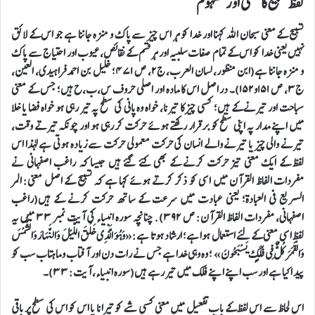
لفظ تسبیح کا معنی اور مفہوم
تسبیح کے معنی سبحان اللہ کہنا اور خدا کو ہر اس چیز سے پاک و منزہ جاننا ہے جو اس کے لائق
نہیں یعنی خدا کو اس کے تمام صفات سلبیہ اور ہر قسم کے نقائص، عیوب اور احتیاج سے پاک
و منزہ جاننا ہے(ابن منظور، لسان العرب، ج٢، ص ٤٧١؛ خلیل بن احمد فراہیدی، العین،
ج۳، ص ۱۵۱و۱۵۲)۔ در اصل اس کا مادہ اور اصلی حروف س،ب،ح ہیں؛ جس کے معنی
سباحت اور تیرنے کے ہیں؛ کسی چیز کا تیرنا، خواہ وہ پانی کی سطح پہ تیر رہی ہو خواہ فضا یا خلا
میں اپنے مدار پہ اپنی سطح کو برقرار رکھتے ہوئے حرکت کر رہی ہو اور چونکہ تیرتے وقت،
تیرنے والی چیز یا تیرنے والے انسان کی حرکت معمولی حرکت سے زیادہ ہوتی ہے لہذا اس
لفظ کے ایک معنی تیز حرکت کرنے کے بھی کئے گئے ہیں جیسا کہ راغب اصفہانی نے
مفردات الفاظ القرآن میں اسی کو ذکر کرتے ہوئے کہا ہے کہ تسبیح کے اصل معنی: المر
السریع فی العبادۃ؛ یعنی عبادت میں سرعت کے ساتھ حرکت کرنے کے ہیں(راغب
اصفہانی، مفردات الفاظ القرآن: ص ٣٩٢). چنانچہ سورہ انبیاء کی آیت نمبر ٣٣ میں یہ
لفظ اسی معنی کے لئے استعمال ہوا ہے؛ ارشاد ہوتا ہے:«وَهُوَ الَّذِي خَلَقَ اللَّيْلَ وَالنَّهَارَ وَالشَّمْسَ
وَالْقَمَرَ كُلٌّ فِي فَلَكٍ يَسْبَحُونَ» ؛ وہ وہی خدا ہے جس نے رات دن اور آفتاب و ماہتاب سب کو
پید اکیا ہے اور سب اپنے اپنے فلک میں تیر رہے ہیں(سورہ انبیاء، آیت: ٣٣)۔
اس لحاظ سے اس لفظ کے باب تفعیل میں معنی کسی شے کو تیرانا یا اس کو اس کی سطح پر باقی