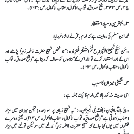
میرے نزدیک روزانہ ہزار رکعت نماز پڑھنے سے زیادہ محبوب ہے”۔ (شیخ کلینی، الکافی،
ج۳، ص ۳۴۳۔ شیخ صدوق، ثواب الأعمال و عقاب الأعمال، ص:۱۶۳)۔
۳۔بہترین وسیلۂ استغفار
محمد ابن مسلم کی روایت ہے کہ امام باقر ؑ نے ارشاد فرمایا:
«مَنْ سَبَّحَ تَسْبِيحَ الزَّهْرَاءِ ع ثُمَّ اسْتَغْفَرَ غُفِرَ لَهُ»؛ “جو شخص تسبیح حضرت فاطمہ زہراؑ پڑھے اور
اس کے بعد استغفار کرے تو اللہ اس کے گناہوں کو معاف کر دیتا ہے”(شیخ صدوق، ثواب
الأعمال و عقاب الأعمال، ص ۱۶۳)۔
۴۔ سنگینی میزان کا سبب
اسی حدیث مذکور بالا میں امام کا ایک جملہ ہے:
«هِيَ مِائَةٌ بِاللِّسَانِ وَ أَلْفٌ فِي الْمِيزَانِ»؛ “یہ تسبیح زبان پر سو (عدد) لیکن میزان میں ہزار
(حساب) ہوتی ہے”(شیخ صدوق، ثواب الأعمال و عقاب الأعمال، ص ۱۶۳)۔ یعنی دوسرے
لفظوں میں یوں کہا جائے کہ تسبیح حضرت فاطمہ زہراؑ بولنے میں سو لیکن تولنے میں ہزار
ہوتی ہے۔