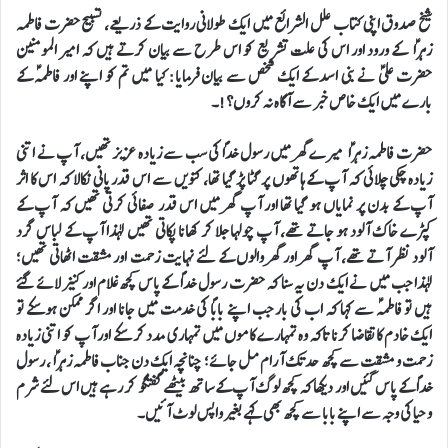
شیخ صدوق اپنی کتاب علل الشرائع میں ایک طولانی روایت کے ذریعے، تسبیح حضرت فاطمہ
زہراؑ کے ورود اور اس کی علت تشریع کو اس طرح سے بیان کرتے ہیں کہ امیر المومنین
حضرت علیؑ نے بنی اسد کے ایک شخص سے بیان فرمایا: کیا میں تم کو اپنے اور فاطمہؑ کے
بارے میں ایک خاص خبر سے آگاہ نہ کروں؟!۔
حضرت فاطمہ زہراؑ میرے گھر میں رسول خداؐ کی سب سے زیادہ عزیز تھیں، آپ نے اتنی
زیادہ چکی چلائی کہ آپ کے ہاتھوں پر گٹا پڑ گیا تھا، کنویں سے اس قدر پانی نکالا کہ اس کا اثر
آپ کے بدن پر نمایاں ہو گیا تھا اور آپ گھر میں اس قدر صفائی کرتی تھیں کہ آپ کے
کپڑے خاک آلود ہو جاتے تھے، آپ چولہا جلا کر کھانا پکاتی تھیں لہذا آپ کے لباس گرد
آلود نظر آتے تھے، آپ گھر اور گھر والوں کے لئے نہایت زحمت اور مشقت اٹھاتی تھیں؛
لہذا جب میں نے ایک دن یہ سنا کہ حضرت رسول خدا ؐ کے پاس کچھ غلام اور کنیز لائے گئے
ہیں تو فاطمہؑ سے کہا کہ اب کی بار جب اپنے باباؐ کی خدمت میں جانا اور اگر ممکن ہوسکے تو
ایک خادم کا تقاضا کرنا تاکہ وہ تمہارے کاموں میں تمہاری مدد کر سکے اور آپ کو اتنی زیادہ
زحمت و مشقت سے کچھ حد تک آرام مل جائے؛ چنانچہ ایک دن جناب فاطمہ زہراؑ ، رسول
خدا ؐ کے پاس گئیں اور دیکھا کہ کچھ لوگ آپ کے ساتھ بیٹھے گفتگو کر رہے ہیں اس لئے شرم
و حیا کی وجہ سے اپنے بابا سے کچھ بھی کہے بغیر واپس لوٹ آئیں۔