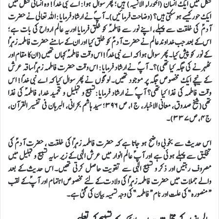
شکل میں ایک انسان (الحوراء الانسیہ) ہیں؛ پھر سوال ہوا: اے نبی خداؐ! وہ انسانی شکل میں
ایک حور کیسے ہو سکتی ہیں؟ (وضاحت فرمائیں)۔ آپ ؐنے ارشاد فرمایا: اللہ تعالی نے حضرت
آدمؑ کی خلقت سے پہلے، اپنے نور سے فاطمہؑ کو خلق فرمایا اوریہ عالم ارواح کی بات ہے؛
اس کے بعد جب خداوندعالم نے حضرت آدمؑ کو خلق کیا اور ان کے سامنے حضرت فاطمہ زہراؑ
کے نور کو پیش کیا۔ پھر سوال ہوا کہ اے نبی خداؐ! اس وقت فاطمہؑ کہاں تھیں(ان کا مقام اور
ٹھہرنے کی جگہ کیا تھی)؟۔ آپؐ نے ارشاد فرمایا: اس وقت حضرت فاطمہ زہراؑ ساقہ عرش
کے نیچے ایک مخصوص جگہ پر موجود تھیں۔ لوگوں نے پھر سوال کیا کہ اے نبی خداؐ! اس
وقت فاطمہ کی غذا کیا تھی؟ آپ ؐنے ارشاد فرمایا:تسبیح و تہلیل و تحمید خدا، فاطمہؑ کی غذا
تھی(شیخ صدوق، معاني الاخبار، ج ۱، ص ٣٩٦؛ سید هاشم بحرانی، البرهان فی تفسیر القرآن،
ج۴، ص۳۳۷)۔
اس حدیث سے بخوبی واضح ہو جاتا ہے کہ حضرت فاطمہ زہراؑ کی خلقت ، حضرت آدمؑ کی
تخلیق سے پہلے ہوئی ہے اور آپ ؑعالم انوار میں عرش الٰہی کے زیر سایہ تسبیح و تہلیل میں
مصروف رہتیں اور ذکر و تسبیح الٰہی سے تقویت حاصل کرتی تھیں۔ اس حدیث کے بعد
والے جملات میں حضرت فاطمہ زہراؑ کی ولادت کے لئے مخصوص اہتمام اور آپؑ کے لقب
“منصورہ” کی علت اور نام “فاطمہ” کی وجہ تسمیہ بیان کی گئی ہے۔