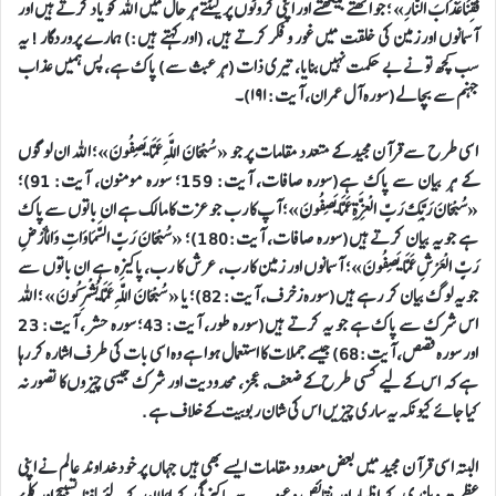
فَقِنَا عَذَابَ النَّارِ» ؛ جو اٹھتے بیٹھتے اور اپنی کروٹوں پر لیٹتے ہر حال میں اللہ کو یاد کرتے ہیں اور
آسمانوں اور زمین کی خلقت میں غور و فکر کرتے ہیں، (اور کہتے ہیں:) ہمارے پروردگار ! یہ
سب کچھ تو نے بے حکمت نہیں بنایا، تیری ذات (ہر عبث سے) پاک ہے، پس ہمیں عذاب
جہنم سے بچا لے(سورہ آل عمران، آیت: ١٩١)۔
اسی طرح سےقرآن مجید کے متعدد مقامات پر جو « سُبْحَانَ اللَّهِ عَمَّا يَصِفُونَ»؛ اللہ ان لوگوں
کے ہر بیان سے پاک ہے(سورہ صافات، آیت: 159؛ سورہ مومنون، آیت: 91)؛
«سُبْحَانَ رَبِّكَ رَبِّ الْعِزَّةِ عَمَّا يَصِفُونَ»؛ آپ کا رب جو عزت کا مالک ہے ان باتوں سے پاک
ہے جو یہ بیان کرتے ہیں(سورہ صافات، آیت: 180)؛ «سُبْحَانَ رَبِّ السَّمَاوَاتِ وَالْأَرْضِ
رَبِّ الْعَرْشِ عَمَّا يَصِفُونَ»؛ آسمانوں اور زمین کا رب، عرش کا رب، پاکیزہ ہے ان باتوں سے
جو یہ لوگ بیان کر رہے ہیں(سورہ زخرف، آیت: 82)؛ یا « سُبْحَانَ اللَّهِ عَمَّا يُشْرِكُونَ» ؛ اللہ
اس شرک سے پاک ہے جو یہ کرتے ہیں(سورہ طور، آیت: 43؛ سورہ حشر، آیت: 23
اور سورہ قصص، آیت: 68) جیسے جملات کا استعمال ہوا ہے وہ اسی بات کی طرف اشارہ کر رہا
ہے کہ اس کے لیے کسی طرح کے ضعف، عجز، محدودیت اور شرک جیسی چیزوں کا تصور نہ
کیا جائے کیونکہ یہ ساری چیزیں اس کی شان ربوبیت کے خلاف ہے.
البتہ اسی قرآن مجید میں بعض معدود مقامات ایسے بھی ہیں جہاں پر خود خداوند عالم نے اپنی