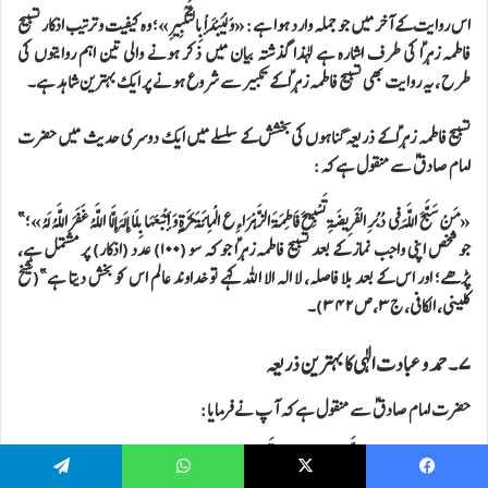
اس روایت کے آخر میں جو جملہ وارد ہوا ہے: «وَ لْيَبْدَأْ بِالتَّكْبِيرِ»؛ وہ کیفیت و ترتیب اذکار تسبیح
فاطمہ زہراؑ کی طرف اشارہ ہے لہذا گذشتہ بیان میں ذکر ہونے والی تین اہم روایتوں کی
طرح ، یہ روایت بھی تسبیح فاطمہ زہراؑ کے تکبیر سے شروع ہونے پر ایک بہترین شاہد ہے۔
تسبیح فاطمہ زہراؑ کے ذریعہ گناہوں کی بخشش کے سلسلے میں ایک دوسری حدیث میں حضرت
امام صادقؑ سے منقول ہے کہ:
«مَنْ سَبَّحَ اللَّهَ فِي دُبُرِ الْفَرِيضَةِ تَسْبِيحَ فَاطِمَةَ الزَّهْرَاءِ ع الْمِائَةَ مَرَّةٍ وَ أَتْبَعَهَا بِلَا إِلَهَ إِلَّا اللَّهُ غَفَرَ اللَّهُ لَهُ»؛”
جو شخص اپنی واجب نماز کے بعد تسبیح فاطمہ زہراؑ جو کہ سو (۱۰۰) عدد (اذکار) پر مشتمل ہے،
پڑھے؛ اور اس کے بعد بلا فاصلہ، لا الہ الا اللہ کہے تو خداوند عالم اس کو بخش دیتا ہے”(شیخ
کلینی، الکافی، ج۳،ص۳۴۲)۔
۷۔ حمد و عبادت الٰہی کا بہترین ذریعہ
حضرت امام صادقؑ سے منقول ہے کہ آپ نے فرمایا:
«مَا عُبِدَ اللَّهُ بِشَيْ‌ءٍ مِنَ التَّحْمِيدِ أَفْضَلَ مِنْ تَسْبِيحِ فَاطِمَةَ (ع)»؛ “تسبیح فاطمہ زہراؑ سے بہتر کسی