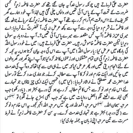
حضرت علیؑ فرماتے ہیں چونکہ رسول خداؐ یہ جان گئے تھے کہ حضرت فاطمہ زہراؑ کسی
ضرورت کے تحت آپ کے پاس آئی تھیں اور واپس چلی گئی ہیں لہذا آپ خود ہمارے گھر
تشریف لائے؛ اس وقت ہم آرام کر رہے تھے آپ حضرت فاطمہ زہرا ؑکے سرہانے بیٹھ گئے
اور فاطمہ ؑنے شرم و حیا کی وجہ سے آپ سے کچھ عرض نہ کی۔ آنحضرتؐ نے فرمایا: اے
میری عزیز فاطمہؑ! آپ کس مقصد سے میرے پاس آئی تھیں؟۔ آپ نے دوبار یہ سوال
دہرایا لیکن حضرت فاطمہؑ خاموش رہیں۔ حضرت علیؑ فرماتے ہیں: میں نے خود رسول اللہؐ
کی بارگاہ میں عرض کیا: یا رسول اللہؐ! میں آپ سے اس کی وجہ بیان کرتا ہوں، یہ کہہ کر
حضرت فاطمہ زہراؑ کی ان تمام مشقتوں اور زحمتوں کا تذکرہ کیا جو آپ اپنے گھر اور گھر والوں
کے لئے انجام دیتی تھیں اور پھر عرض کیا کہ میں نے ہی ان سے کہا تھا کہ وہ آپ کی خدمت
میں جائیں اور ایک خادم اور نوکر کا آپ سے مطالبہ کرلے، جو ہماری مدد کر سکے تو رسول
خدا حضرت محمد مصطفی ؐ نے ارشاد فرمایا: (کیا میں) تمہیں ایک ایسی چیز بتاؤں جو تمہارے
لئے اس خادم اور نوکر سے جس کا تم مطالبہ کر رہے ہو کئی درجے بہتر ہو. (یاد رکھو) جب
بھی نیند سے اٹھنے لگو (بعض روایات میں ہے کہ جب بھی بستر پر جانے لگو) تو تینتیس
مرتبہ سبحان اللہ، تینتیس مرتبہ الحمدللہ اور چونتیس مرتبہ اللہ اکبر کہو۔ یہ اس خادم و نوکر
سے (کئی درجہ) بہتر ہے جو تمہاری خدمت کرے۔ یہ سن کر حضرت فاطمہ زہراؑ نے فرط
مسرت سے تین مرتبہ اپنی زبان پہ جملہ جاری کیا: