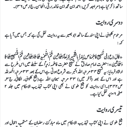
ساتھ ذکر کیا ہے(مراجعہ کریں: احمد ابن محمد ابن خالد برقی، المحاسن، ج۱، ص ۳۶)۔
دوسری روایت
مرحوم کلینی نے اپنی سند کے ساتھ ابو بصیر سے یہ روایت نقل کی ہے کہ جس میں آیا ہے
کہ:
« قَالَ (ع) فِي تَسْبِيحِ فَاطِمَةَ ص يُبْدَأُ بِالتَّكْبِيرِ أَرْبَعاً وَ ثَلَاثِينَ ثُمَّ التَّحْمِيدِ ثَلَاثاً وَ ثَلَاثِينَ ثُمَّ التَّسْبِيحِ ثَلَاثاً
وَ ثَلَاثِينَ»؛ حضرت امام صادق ؑ نے تسبیح حضرت فاطمہ زہراؑ کے سلسلے میں اس طرح سے
ارشاد فرمایا: یہ تسبیح ۳۴ مرتبہ اللہ اکبر سے شروع ہوتی ہے اس کے بعد ۳۳ مرتبہ الحمدللہ
ہے اور اس کے بعد (آخر میں) ۳۳ مرتبہ سبحان اللہ ہے(شیخ کلینی، الکافی، ج۳،
ص۳۴۲)۔اسی روایت کو شیخ طوسی نے بھی اپنی کتاب تہذیب الاحکام میں جلد ۲
صفحہ ۱۰۶ پر نقل کیا ہے۔
تیسری روایت
شیخ طوسی نے اپنی کتاب تہذیب الاحکام میں ماہ مبارک رمضان کے مستحب اعمال اور