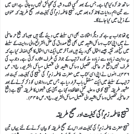
ساتھ تذکرہ کیا گیا ہے، جس کے بعد کسی شک و شبہ کی گنجائش نہیں رہ جاتی ہے؛ ان میں
سے تین اہم روایات کا تذکرہ بعد میں، تسبیح فاطمہ زہراؑ کی کیفیت اور صحیح طریقہ کہ عنوان
کے ذیل میں کیا جائے گا۔
چوتھا جواب یہ ہے کہ دیگر احتمالات بھی اس سلسلے میں دیئے گئے ہیں جیسا کہ شیخ حر عاملی
نے میں اپنی کتاب وسائل الشیعہ میں بھی شیخ صدوق کی علل الشرائع والی روایت کے سلسلے
میں نسخ اور تقیہ جیسے احتمال بھی دیئے ہیں اور آخر میں ایک اس احتمال کا بھی اضافہ کیا ہے کہ
یہ روایت زیادہ سے زیادہ مذکورہ ترتیب کے جواز کی طرف اشارہ کرتی ہے، وجوب کی
طرف نہیں(شیخ حر عاملی، تفصیل وسائل الشیعہ الی تحصیل مسائل الشریعہ، ج٦، ص
٤٤٦)۔ انہوں نے اپنی اسی کتاب میں حضرت فاطمہ زہراؑ کی تسبیح کی کیفیت، کمیت اور
ترتیب کے سلسلے میں ایک مستقل باب قرار دیا ہے جس میں روایتوں کو ذکر کرنے کے بعد
مشہور طریقہ تسبیح کو ہی «علیه عمل الطائفة» کہا ہے یعنی یہی شیعوں کا طریقہ تسبیح ہے(شیخ
حر عاملی، تفصیل وسائل الشیعہ الی تحصیل مسائل الشریعہ، ج٦، ص ٤٤٥).
تسبیح فاطمہ زہراؑ کی کیفیت اور صحیح طریقہ
تسبیح حضرت فاطمہ زہراؑ کی کیفیت اور اس کے صحیح طریقہ کو بیان کرنے کے لئے یہاں تین