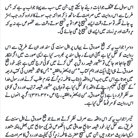
اس سوال کے مختلف جوابات دیئے جا سکتے ہیں جن میں سب سے پہلا جواب یہ ہے کہ جس
طرح سے اس روایت میں صراحت کے ساتھ ذکر ہوا کہ جب سونے کا ارادہ کرو، جب بستر
پہ جانے لگو، تو سوتے وقت ایسے تسبیح پڑھو؛ تو یہ تسبیح سوتے وقت سے مخصوص ہے نہ یہ کہ
ہر وقت اور ہر زمانہ میں ایسے ہی تسبیح پڑھی جائے گی۔
دوسرا جواب یہ کہ شیخ صدوق نے یہاں پر اہل سنت کی سند اور ان کے طریق سے اس
روایت کو نقل کیا ہے یعنی ان کے رجال سند پر بھروسہ کیا ہے ایسی صورت میں اگر اذکار
تسبیح جا بجا ہو جائیں تو مشہور شیعہ روش پر عمل کرنے میں کوئی حرج نہیں ہے جبکہ خود شیخ
صدوق نے ہی اپنی ایک اور اہم کتاب “من لا یحضره الفقیه” جس کا شمار شیعوں کی کتب اربعہ
میں ہوتا ہے اس میں جب اس واقعہ (جناب فاطمہ زہراؑ کے خادم طلب کرنے اور رسول خدا
ؐ کے تسبیح کی تعلیم دینے کے واقعہ) کو نقل کیا ہے تو وہاں پر مشہور شیعہ ترتیب اور روش کو ہی
مد نظر قرار دیا ہے(شیخ صدوق، من لا یحضرہ الفقیہ، ج١ ص ٣٢٠-٣٢١)؛ گرچہ انہوں نے
اس روایت کو مرفوعاً نقل کیا ہے۔
تیسرا جواب یہ کہ اس واقعہ سے صرف نظر کرتے ہوئے جو شیخ صدوق نے اہل سنت کے
طریق سے نقل کیا، خود شیعہ منابع حدیثی میں بالخصوص قدیمی منابع میں بعض بلکہ متعدد
ایسی احادیث موجود ہیں جن میں تسبیح حضرت فاطمہ زہراؑ کی کیفیت اور روش کا صراحت کے