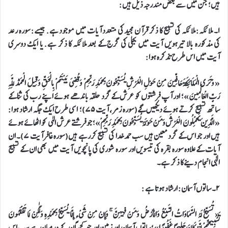
ہیں؛ جن میں سے بعض مندرجہ ذیل ہیں:
۱۔ ملائکہ: ملائکہ کی تسبیح کا ذکر قرآن مجید کی متعدد آیات میں موجود ہے. جیسے: سورہ رعد
کی مذکورہ بالا تیرہویں آیت میں بجلی کی گرج کے بعد ملائکہ کا ذکر ہے. یا ایک دوسری
آیت میں اس طرح تذکرہ ہوا:
« وَتَرَى الْمَلَائِكَةَ حَافِّينَ مِنْ حَوْلِ الْعَرْشِ يُسَبِّحُونَ بِحَمْدِ رَبِّهِمْ وَقُضِيَ بَيْنَهُمْ بِالْحَقِّ وَقِيلَ الْحَمْدُ لِلَّهِ
رَبِّ الْعَالَمِينَ»؛ اور آپ فرشتوں کو عرش کے گرد حلقہ باندھے ہوئے اپنے رب کی ثنا کے
ساتھ تسبیح کرتے ہوئے دیکھیں گے(سورہ زمر، آیت ۷۵)؛ اسی طرح ایک جگہ ارشاد ہوا:
« الَّذِينَ يَحْمِلُونَ الْعَرْشَ وَمَنْ حَوْلَهُ يُسَبِّحُونَ بِحَمْدِ رَبِّهِمْ»؛ جو فرشتے عرش الہٰی کو اٹھائے ہوئے
ہیں اور جو اس کے گرد معین ہیں سب حمد خدا کی تسبیح کررہے ہیں(سورہ غافر آیت ۷)۔ ان
آیات کے علاوہ سورہ بقرہ کی تیسویں اور سورہ شوری کی پانچویں آیت میں بھی ان کے تسبیح
الٰہی انجام دینے کا ذکر ہے۔
۲۔ ساتوں آسمان: ارشاد ہوتا ہے :
« تُسَبِّحُ لَهُ السَّمَاوَاتُ السَّبْعُ وَالْأَرْضُ وَمَنْ فِيهِنَّ ۚ وَإِنْ مِنْ شَيْءٍ إِلَّا يُسَبِّحُ بِحَمْدِهِ وَلَٰكِنْ لَا تَفْقَهُونَ
تَسْبِيحَهُمْ إِنَّهُ كَانَ حَلِيمًا غَفُورًا»؛ ساتوں آسمان اور زمین اور جو کچھ ان کے درمیان ہے سب اس