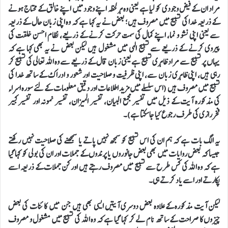
مراد ان کے فیض وجودی کو لیا ہے یعنی وہ ہر لحظہ اپنے وجود میں اپنے خالق کے محتاج ہونے
کے ذریعہ خدا کی تسبیح میں مصروف ہیں؛ بعض نے یہ کہا ہے کہ وہ اپنی زبان حال کے ذریعہ
سے یعنی اپنی نشو و نما، اپنے کمال کی سمت حرکت کرنے کے ذریعے، نظام احسن خلقت کی
پیروی کرنے کے ذریعے سے تسبیح الہی میں مشغول ہیں لیکن بعض نے یہ بھی کہا ہے کہ
یہاں پر تسبیح سے مراد ظاہری تسبیح ہے یعنی زبان قال کے ذریعے سے وہ اللہ تعالی کی تسبیح کر
رہی ہیں، اپنی ظاہری زبان سے، اپنی ظرفیت و صلاحیت اور شعور و ادراک کے ساتھ خدا کی
تسبیح میں مصروف ہیں (اس سلسلے میں مزید اطلاعات اور دقیق معلومات کے لئے سورہ اسراء
کی مذکورہ آیت کے ذیل میں تفسیر مجمع البیان، تفسیر المیزان، تفسیر نمونہ اور تفسیر کبیر
فخررازی کی طرف رجوع کیا جاسکتا ہے)۔
یہ الگ بات ہے کہ ہم ان کی اس تسبیح کو سمجھ نہیں پاتے یا سمجھنے کی صلاحیت نہیں رکھتے
جیسا کہ بعض روایات میں بھی بعض جانوروں یا پرندوں کے جملات اور ان کی بولی کو کہا گیا
ہے کہ وہ اللہ کی کس طرح سے تسبیح میں مصروف رہتے ہیں اور کن جملات کے ذریعہ اسے
پکارتے اور اسے یاد کرتے ہی۔
لیکن آیت مذکورہ کے علاوہ بعض دوسری آیتیں ایسی بھی ہیں جن میں کائنات کی بعض
چیزوں کا صراحت کے ساتھ نام لے کر کہا گیا ہے کہ وہ اللہ کی تسبیح میں مشغول و مصروف