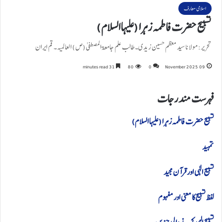
اسلامی معارف
تسبیح حضرت فاطمہ زہرا (علیہا السلام)
تحریر:مولانا سید معظم حسین زیدی۔ طالب علم جامعۃ المصطفی(ص) العالمیہ۔ قم ایران
31 minutes read
80
0
09 November 2025
فهرست مندرجات
تسبیح حضرت فاطمہ زہرا (علیہا السلام)
تمہید
تسبیح الٰہی اورقرآن مجید
لفظ تسبیح کا معنی اور مفہوم