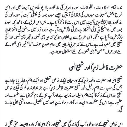
۷۔ تمام موجودات و مخلوقات: سورہ اسراء کی مذکورہ بالا چوالیسویں آیت میں اور اسی
طرح بعض مسبحات سوروں کی ابتدائی آیتیں جیسے سورہ جمعہ کی پہلی آیت یا سورہ نور کی
مذکورہ بالا اکتالیسویں آیت میں اس بات کا ذکر آیا ہے۔ بس اس فرق کے ساتھ کہ سورہ
جمعہ میں « يُسَبِّحُ لِلَّهِ مَا فِي السَّمَاوَاتِ وَمَا فِي الْأَرْضِ»آیا ہے سورہ نور میں « مَنْ فِي السَّمَاوَاتِ
وَالْأَرْضِ» آیا ہے؛ گویا اس طرح سے یہ اعلان ہو گیا کہ ہر ذی شعور و غیر ذی شعور خدا کی
تسبیح میں مصروف ہے۔اس لئے کہ عربی زبان میں عام طور پر حرف “ما” غیر ذی شعور کے
لئے اور حرف “من” ذی شعور کے لئے استعمال ہوتا ہے۔
حضرت فاطمہ زہراؑ اور تسبیح الہی
تسبیح الہی اور حضرت فاطمہ زہراؑکے درمیان ایک خاص تعلق اور ایک اہم رابطہ پایا جاتا ہے
جس کی سب سے اہم دلیل خود تسبیح حضرت فاطمہ زہراؑ ہے جو خداوند عالم کی ایک خاص
تسبیح اور اس کے ذکر کا ایک اہم وسیلہ اور ذریعہ ہے اور آپ ہی کے نام گرامی سے منسوب اور
مشہور ہے؛ اس کی عظمت و اہمیت اور آثار و برکات پر بعد میں تفصیل سے روشنی ڈالی جائے
گی۔
اس خاص تسبیح کے علاوہ خود آپ کی زندگی میں تسبیح اور ذکر الہی کا کردار و اہمیت، حتی قبل از