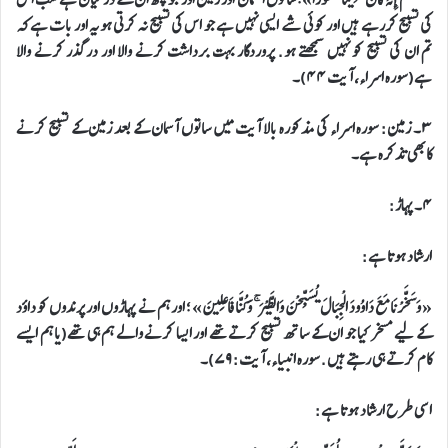
کی تسبیح کررہے ہیں اور کوئی شے ایسی نہیں ہے جو اس کی تسبیح نہ کرتی ہو یہ اور بات ہے کہ
تم ان کی تسبیح کو نہیں سمجھتے ہو. پروردگار بہت برداشت کرنے والا اور درگذر کرنے والا
ہے(سورہ اسراء، آیت ۴۴)۔
۳۔ زمین: سورہ اسراء کی مذکورہ بالا آیت میں ساتوں آسمان کے بعد زمین کے تسبیح کرنے
کابھی تذکرہ ہے۔
۴۔ پہاڑ:
ارشاد ہوتا ہے:
« وَسَخَّرْنَا مَعَ دَاوُودَ الْجِبَالَ يُسَبِّحْنَ وَالطَّيْرَ ۚ وَكُنَّا فَاعِلِينَ» ؛ اور ہم نے پہاڑوں اور پرندوں کو داؤد
کے لیے مسخر کیا جو ان کے ساتھ تسبیح کرتے تھے اور ایسا کرنے والے ہم ہی تھے(یا ہم ایسے
کام کرتے ہی رہتے ہیں. سورہ انبیاء، آیت: ۷۹)۔
اسی طرح ارشاد ہوتا ہے: