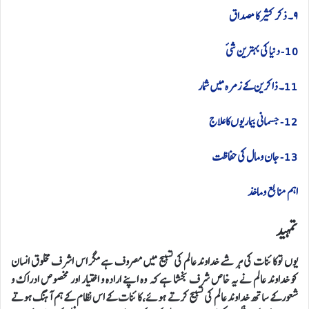
۹۔ ذکر کثیر کا مصداق
10- دنیا کی بہترین شیٔ
11۔ ذاکرین کے زمرہ میں شمار
12- جسمانی بیماریوں کا علاج
13- جان و مال کی حفاظت
اہم منابع و ماخذ
تمہید
یوں تو کائنات کی ہر شے خداوند عالم کی تسبیح میں مصروف ہے مگر اس اشرف مخلوق انسان
کو خداوند عالم نے یہ خاص شرف بخشا ہے کہ وہ اپنے ارادہ و اختیار اور مخصوص ادراک و
شعور کے ساتھ خداوند عالم کی تسبیح کرتے ہوئے، کائنات کے اس نظام کے ہم آہنگ ہوتے