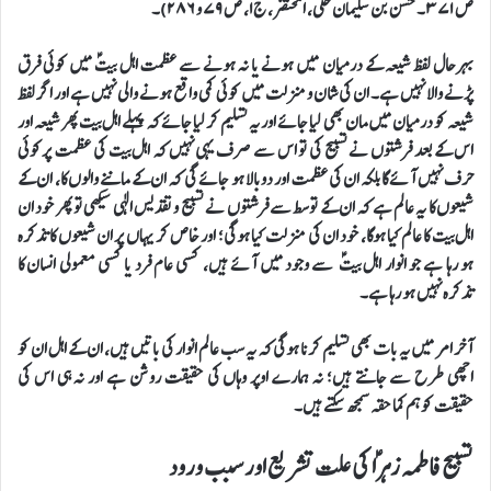
ص ۳۷۱۔ حسن بن سلیمان حلی، المحتضر، ج۱، ص ۷۹ و ۲۸۶)۔
بہرحال لفظ شیعہ کے درمیان میں ہونے یا نہ ہونے سے عظمت اہل بیتؑ میں کوئی فرق
پڑنے والا نہیں ہے۔ ان کی شان و منزلت میں کوئی کمی واقع ہونے والی نہیں ہے اور اگر لفظ
شیعہ کو درمیان میں مان بھی لیا جائے اور یہ تسلیم کر لیا جائے کہ پہلے اہل بیت پھر شیعہ اور
اس کے بعد فرشتوں نے تسبیح کی تو اس سے صرف یہی نہیں کہ اہل بیت کی عظمت پرکوئی
حرف نہیں آئے گا بلکہ ان کی عظمت اور دوبالا ہو جائے گی کہ ان کے ماننے والوں کا، ان کے
شیعوں کا یہ عالم ہے کہ ان کے توسط سے فرشتوں نے تسبیح و تقدیس الٰہی سیکھی تو پھر خود ان
اہل بیت کا عالم کیا ہوگا، خود ان کی منزلت کیا ہوگی؛ اور خاص کر یہاں پر ان شیعوں کا تذکرہ
ہو رہا ہے جو انوار اہل بیتؑ سے وجود میں آئے ہیں، کسی عام فرد یا کسی معمولی انسان کا
تذکرہ نہیں ہو رہا ہے۔
آخر امر میں یہ بات بھی تسلیم کرنا ہوگی کہ یہ سب عالم انوار کی باتیں ہیں، ان کے اہل ان کو
اچھی طرح سے جانتے ہیں؛ نہ ہمارے اوپر وہاں کی حقیقت روشن ہے اور نہ ہی اس کی
حقیقت کو ہم کما حقہ سمجھ سکتے ہیں۔
تسبیح فاطمہ زہراؑ کی علت تشریع اور سبب ورود