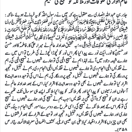
عالم انوار کی مخلوقات اور ملائکہ کو تسبیح کی تعلیم
جابر بن عبد اللہ انصاری سے منقول ہے کہ میں نے رسول اللہؐ کو یہ فرماتے ہوئے سنا کہ:
«إِنَّ اَللَّهَ عَزَّ وَ جَلَّ خَلَقَنِي وَ عَلِيّاً وَ فَاطِمَةَ وَ اَلْحَسَنَ وَ اَلْحُسَيْنَ مِنْ نُورٍ فَعَصَرَ ذَلِكَ اَلنُّورَ عَصْرَةً فَخَرَجَ مِنْهَا
شِيعَتُنَا فَسَبَّحْنَا فَسَبَّحُوا وَ قَدَّسْنَا فَقَدَّسُوا وَ هَلَّلْنَا فَهَلَّلُوا وَ مَجَّدْنَا فَمَجَّدُوا وَ وَحَّدْنَا فَوَحَّدُوا ثُمَّ خَلَقَ اَلسَّمَاوَاتِ وَ
اَلْأَرَضِينَ وَ خَلَقَ اَلْمَلاَئِكَةَ فَمَكَثَتِ اَلْمَلاَئِكَةُ مِائَةَ عَامٍ لاَ تَعْرِفُ تَسْبِيحاً وَ لاَ تَقْدِيساً فَسَبَّحْنَا فَسَبَّحَتْ شِيعَتُنَا
فَسَبَّحَتِ اَلْمَلاَئِكَةُ وَ كَذَلِكَ فِي اَلْبَوَاقِي»؛ بہ تحقیق خداوند عالم نے میرا، علیؑ کا، فاطمہؑ کا اور حسنؑ
اورحسینؑ کا نور، ایک نور سے پیدا کیا پھر اس نور کو نچوڑا نچوڑنے کی طرح تو اس میں سے
ہمارے شیعہ وجود میں آئے، لہذا ہم نے تسبیح الٰہی کی تو ہمارے شیعوں نے تسبیح الٰہی کی، ہم
نے تقدیس الٰہی انجام دی تو ہمارے شیعوں نے تقدیس الٰہی انجام دی، ہم نے تہلیل و تمجید
پروردگار کی تو ہمارے شیعوں نے تہلیل و تمجید پروردگار کی، ہم نے اس کی توحید و وحدانیت کا
اقرار کیا تو ہمارے شیعوں نے بھی توحید و وحدانیت کا اقرار کیا، اس کے بعد خداوند عالم نے
آسمانوں اور زمینوں کو پیدا کیا اور پھر ملائکہ کو پیدا کیا ملائکہ ایسے ہی سو سال تک ٹھہرے
رہے نہ ان کو تسبیح کرنا آتی تھی نہ تقدیس؛ جب ہم نے تسبیح کی اور ہمارے شیعوں نے تسبیح
کی تو پھر اس کے بعد ملائکہ نے تسبیح کی، اسی طرح سے دوسرے امور بھی انجام دیئے، یعنی
ہماری اور ہمارے شیعوں کی تقدیس و تہلیل و تمجید اور توحید کے اقرار کے بعد فرشتوں نے
بھی ان چیزوں کا اقرار و اظہار کیا(علی بن عیسی اربلی، کشف الغمة فی معرفة الائمة، ج۱، ص
۴۵۸)۔