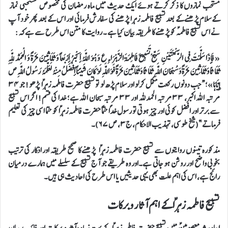
مستحب نمازوں کا ذکر کرتے ہوئے ایک حدیث میں ماہ رمضان کی مخصوص مستحبی نماز
کے سلام پڑھنے کے بعد تسبیح فاطمہ زہرا پڑھنے کی سفارش فرمائی اور اس کے بعد پھر خود آپ
نے اس تسبیح فاطمہؑ کو پڑھنے کا طریقہ بیان کیا ہے ۔ روایت کا متن اس طرح سے ہےکہ:
« فَإِذَا سَلَّمْتَ فِي الرَّكْعَتَيْنِ سَبِّحْ تَسْبِيحَ فَاطِمَةَ الزَّهْرَاءِ ع وَ هُوَ اللَّهُ أَكْبَرُ أَرْبَعاً وَ ثَلَاثِينَ مَرَّةً وَ الْحَمْدُ لِلَّهِ
ثَلَاثاً وَ ثَلَاثِينَ مَرَّةً وَ سُبْحَانَ اللَّهِ ثَلَاثاً وَ ثَلَاثِينَ مَرَّةً فَوَ اللَّهِ لَوْ كَانَ شَيْئاً أَفْضَلُ مِنْهُ لَعَلَّمَهُ رَسُولُ اللَّهِ ص
إِيَّاهَا»؛ “جب دونوں رکعت مکمل کرلو اور سلام پڑھ لو تو تسبیح حضرت فاطمہ زہراؑ پڑھو! جو ۳۴
مرتبہ اللہ اکبر، ۳۳ مرتبہ الحمدللہ اور ۳۳ مرتبہ سبحان اللہ ہے؛ خدا کی قسم! اگر اس تسبیح
سے برتر اور افضل کوئی اور چیز ہوتی تو رسول خداؐ حتماً حضرت فاطمہ زہراؑ کو حتما اسی چیز کی تعلیم
فرماتے”(شیخ طوسی، تہذیب الاحکام، ج۳، ص ۶۷)۔
مذکورہ تینوں روایتوں سے تسبیح حضرت فاطمہ زہراؑ پڑھنے کا صحیح طریقہ اور اذکار کی ترتیب
بخوبی واضح اور روشن ہو جاتی ہے۔اور وہ طریقے جو آج تسبیح کے سلسلے میں ہمارے درمیان
رائج ہے، اس کی اہم علت بھی یہی حدیثیں یا اس طرح کی احادیث ہی ہیں۔
تسبیح فاطمہ زہراؑ کے اہم آثار و برکات