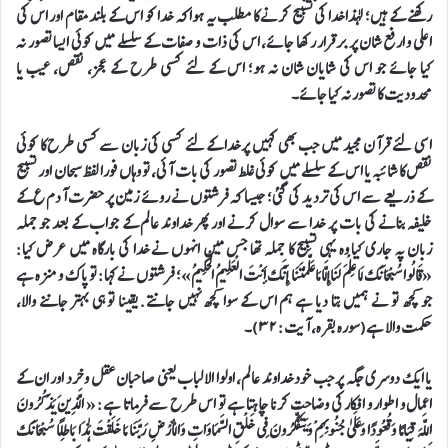
رکھنے کے ہیں؛ لہذا خدا کی تسبیح کرنے کا مطلب یہ ہوا کہ خدا کو اس کے بلند مقام اور اس کی
اعلی و ارفع شان پر برقرار رکھا جائے، اس کی ذات و صفات کے سلسلے میں کوئی ایسا تصور نہ
کیا جائے جو اس کی شایان شان نہ ہو؛ اس کے لئے کسی طرح کے عجز، نقص، عیب یا
محدودیت کا تصور نہ کیا جائے۔
اسی لئے قرآن مجید میں جب بھی کہیں پر خدا کے لئے کسی کی زبان سے کسی طرح کا کوئی
نقص کا شائبہ یا اس کے سلسلے میں کوئی غلط تصور کی بات آئی، تو وہاں فورا لفظ سبحان اور تسبیح
کے ذریعے سے اس کی تردید کی گئی؛ جیسا کہ فرشتوں نے روئے زمین پر حضرت آدم ع کے
خلیفہ بنانے کی بات پر خدا سے سوال کرنے اور پھر خداوند عالم کے جواب کے بعد جو جملہ
زبان پہ جاری کیا وہ یہی تسبیح کا جملہ تھا جس میں انہوں نے خدا کی بارگاہ میں عرض کیا:
«قَالُوا سُبْحَانَكَ لَا عِلْمَ لَنَا إِلَّا مَا عَلَّمْتَنَا إِنَّكَ أَنْتَ الْعَلِيمُ الْحَكِيمُ»؛ فرشتوں نے کہا: تو پاک و منزہ ہے
جو کچھ تو نے ہمیں بتا دیا ہے ہم اس کے سوا کچھ نہیں جانتے. یقینا تو ہی بہتر جاننے والا،
حکمت والا ہے(سورہ بقرہ، آیت: ٣٢)۔
یا ایک دوسری جگہ پر جب خود خداوند عالم، اولوا الالباب یعنی صاحبان عقل و خرد اور ان کے
اعمال و اطوار و افکار کی وضاحت کرنا چاہتا ہے تو اس طرح سے فرماتا ہے: « الَّذِينَ يَذْكُرُونَ
اللَّهَ قِيَامًا وَقُعُودًا وَعَلَىٰ جُنُوبِهِمْ وَيَتَفَكَّرُونَ فِي خَلْقِ السَّمَاوَاتِ وَالْأَرْضِ رَبَّنَا مَا خَلَقْتَ هَٰذَا بَاطِلًا سُبْحَانَكَ