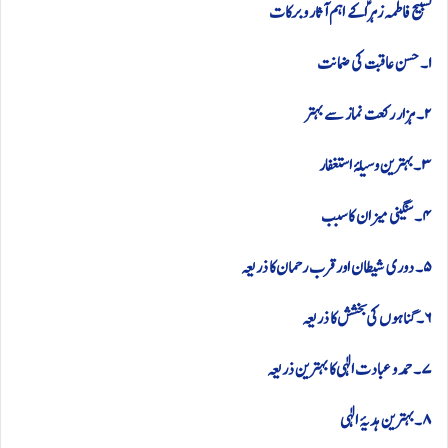
تسبیح فاطمہ زہراؑ کے اہم آثار و برکات
۱۔ حسن عاقبت کی ضمانت
۲۔ ہزار رکعت نماز سے بہتر
۳۔بہترین وسیلۂ استغفار
۴۔ سنگینی میزان کا سبب
۵۔ دوری شیطان اور قرب رحمان کا ذریعہ
۶۔ گناہوں کی بخشش کا ذریعہ
۷۔ حمد و عبادت الٰہی کا بہترین ذریعہ
۸۔بہترین ہدیۂ الٰہی