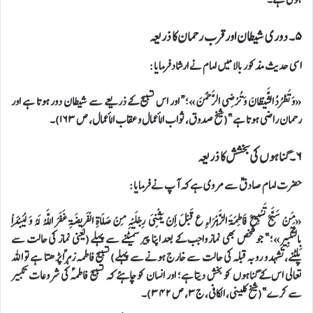
۵۔ دوری شیطان اور قرب رحمان کا ذریعہ
اسی حدیث مذکور بالا میں امام نے ارشاد فرمایا:
«وَ تَطْرُدُ الشَّيْطَانَ وَ تُرْضِي الرَّحْمَنَ»؛ “اور اس تسبیح کے ذریعے سے شیطان دور ہوتا ہے اور
رحمان راضی ہوتا ہے”(شیخ صدوق، ثواب الأعمال و عقاب الأعمال، ص ۱۶۳)۔
۶۔ گناہوں کی بخشش کا ذریعہ
حضرت امام صادقؑ سے مروی ہے کہ آپ نے فرمایا:
«مَنْ سَبَّحَ تَسْبِيحَ فَاطِمَةَ الزَّهْرَاءِ ع قَبْلَ أَنْ يَثْنِيَ رِجْلَيْهِ مِنْ صَلَاةِ الْفَرِيضَةِ غَفَرَ اللَّهُ لَهُ وَ لْيَبْدَأْ
بِالتَّكْبِيرِ»؛” جو شخص بھی نماز واجب کے بعد اپنا پیر سمیٹنے سے پہلے (یعنی نماز کی حالت سے
پلٹنے، تشہد و رو بہ قبلہ کی حالت سے خارج ہونے سے پہلے) تسبیح فاطمہ زہراؑ پڑھتا ہے تو اللہ
تعالی اس کے گناہوں کو بخش دیتا ہے؛ اور انسان کو چاہئے کہ تسبیح فاطمہؑ کی شروعات تکبیر
سے کرے”(شیخ کلینی، الکافی، ج۳، ص ۳۴۲)۔