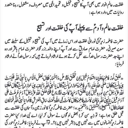
خلقت، عالم انوار میں بھی آپ کا تسبیح و تہلیل و تحمید الٰہی میں مصروف و مشغول رہنا متعدد
روایات میں وارد ہوا ہے:
خلقت عالم و آدم ؑسے پہلے آپؑ کی خلقت اور تسبیح
حضرت فاطمہ زہراؑکی نورانی خلقت اور اس زمانے میں آپ کی تسبیح و تہلیل کے سلسلے میں
سدیر صیرفی، حضرت امام صادقؑ سے اور آپؑ اپنے والد بزرگوار حضرت امام باقرؑ اور وہ
اپنے جد حضرت رسول خدا ؐسے نقل کرتے ہوئے ارشاد فرماتے ہیں کہ رسول خدا ؐ نے ارشاد
فرمایا:
«خُلِقَ نُورُ فَاطِمَةَ عَلَيْهَا السَّلاَمُ قَبْلَ أَنْ تُخْلَقَ اَلْأَرْضُ وَ اَلسَّمَاءُ فَقَالَ بَعْضُ اَلنَّاسِ يَا نَبِيَّ اَللَّهِ فَلَيْسَتْ
هِيَ إِنْسِيَّةً فَقَالَ صَلَّی‌ اللَّهُ عَلَيْهِ وَ آلِهِ فَاطِمَةُ حَوْرَاءُ إِنْسِيَّةٌ قَالَ يَا نَبِيَّ اَللَّهِ وَ كَيْفَ هِيَ حَوْرَاءُ إِنْسِيَّةٌ قَالَ خَلَقَهَا
اَللَّهُ عَزَّ وَ جَلَّ مِنْ نُورِهِ قَبْلَ أَنْ يَخْلُقَ آدَمَ إِذْ كَانَتِ اَلْأَرْوَاحُ فَلَمَّا خَلَقَ اَللَّهُ عَزَّ وَ جَلَّ آدَمَ عُرِضَتْ عَلَی‌
آدَمَ قِيلَ يَا نَبِيَّ اَللَّهِ وَ أَيْنَ كَانَتْ فَاطِمَةُ قَالَ كَانَتْ فِي حُقَّةٍ تَحْتَ سَاقِ اَلْعَرْشِ قَالُوا يَا نَبِيَّ اَللَّهِ فَمَا كَانَ
طَعَامُهَا قَالَ اَلتَّسْبِيحُ وَ اَلتَّهْلِيلُ وَ اَلتَّحْمِيد»؛ حضرت فاطمہ زہراؑ کا نور زمین و آسمان کی خلقت سے
قبل خلق ہوا ہے؛ تو (یہ سن کر) بعض لوگوں نے سوال کر لیا: اے نبی خدا: کیا حضرت
فاطمہ زہراؑ انسانوں میں سے نہیں ہیں(بشر نہیں ہیں)؟۔ تو آپ نے فرمایا: فاطمہ زہراؑ حور کی