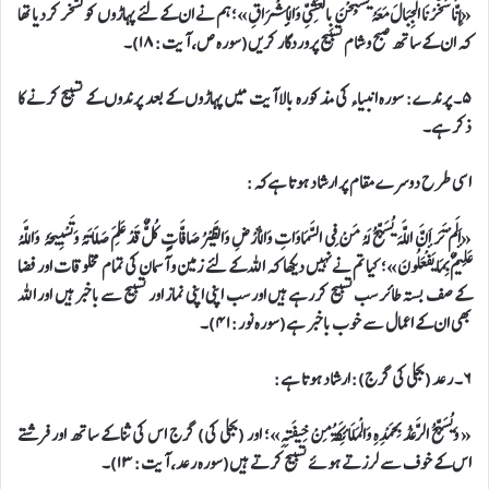
«إِنَّا سَخَّرْنَا الْجِبَالَ مَعَهُ يُسَبِّحْنَ بِالْعَشِيِّ وَالْإِشْرَاقِ»؛ ہم نے ان کے لئے پہاڑوں کو لَسّخر کردیا تھا
کہ ان کے ساتھ صبح و شام تسبیح پروردگار کریں(سورہ ص، آیت: ۱۸)۔
۵۔ پرندے: سورہ انبیاء کی مذکورہ بالا آیت میں پہاڑوں کے بعد پرندوں کے تسبیح کرنے کا
ذکر ہے۔
اسی طرح دوسرے مقام پر ارشاد ہوتا ہےکہ:
«أَلَمْ تَرَ أَنَّ اللَّهَ يُسَبِّحُ لَهُ مَنْ فِي السَّمَاوَاتِ وَالْأَرْضِ وَالطَّيْرُ صَافَّاتٍ كُلٌّ قَدْ عَلِمَ صَلَاتَهُ وَتَسْبِيحَهُ وَاللَّهُ
عَلِيمٌ بِمَا يَفْعَلُونَ»؛ کیا تم نے نہیں دیکھا کہ اللہ کے لئے زمین و آسمان کی تمام مخلوقات اور فضا
کے صف بستہ طائر سب تسبیح کررہے ہیں اور سب اپنی اپنی نماز اور تسبیح سے باخبر ہیں اور اللہ
بھی ان کے اعمال سے خوب باخبر ہے(سوره نور: ۴۱)۔
۶۔ رعد (بجلی کی گرج): ارشاد ہوتا ہے:
« وَيُسَبِّحُ الرَّعْدُ بِحَمْدِهِ وَالْمَلَائِكَةُ مِنْ خِيفَتِهِ»؛ اور (بجلی کی) گرج اس کی ثنا کے ساتھ اور فرشتے
اس کے خوف سے لرزتے ہوئے تسبیح کرتے ہیں(سوره رعد، آیت: ۱۳)۔