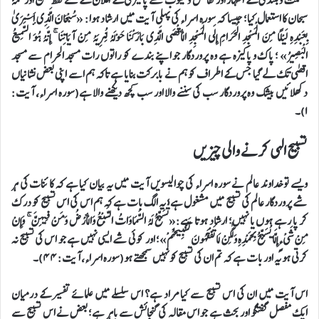
عظمت و بلندی کے اظہار اور نقائص و عیوب سے پاکیزگی کے اعلان کے لئے لفظ تسبیح اور کلمۂ
سبحان کا استعمال کیا؛ جیسا کہ سورہ اسراء کی پہلی آیت میں ارشاد ہوا: «سُبْحَانَ الَّذِي أَسْرَىٰ
بِعَبْدِهِ لَيْلًا مِنَ الْمَسْجِدِ الْحَرَامِ إِلَى الْمَسْجِدِ الْأَقْصَى الَّذِي بَارَكْنَا حَوْلَهُ لِنُرِيَهُ مِنْ آيَاتِنَا ۚ إِنَّهُ هُوَ السَّمِيعُ
الْبَصِيرُ» ؛ پاک و پاکیزہ ہے وہ پروردگار جو اپنے بندے کو راتوں رات مسجد الحرام سے مسجد
اقصٰی تک لے گیا جس کے اطراف کو ہم نے بابرکت بنایا ہے تاکہ ہم اسے اپنی بعض نشانیاں
دکھلائیں بیشک وہ پروردگار سب کی سننے والا اور سب کچھ دیکھنے والا ہے(سورہ اسراء، آیت:
١)۔
تسبیح الہی کرنے والی چیزیں
ویسے تو خداوند عالم نے سورہ اسراء کی چوالیسویں آیت میں یہ بیان کیا ہے کہ کائنات کی ہر
شے پروردگار عالم کی تسبیح میں مشغول ہے؛ یہ الگ بات ہے کہ ہم اس کی اس تسبیح کو درک
کر پا رہے ہوں یا نہیں؛ ارشاد ہوتا ہے:«تُسَبِّحُ لَهُ السَّمَاوَاتُ السَّبْعُ وَالْأَرْضُ وَمَنْ فِيهِنَّ ۚ وَإِنْ
مِنْ شَيْءٍ إِلَّا يُسَبِّحُ بِحَمْدِهِ وَلَٰكِنْ لَا تَفْقَهُونَ تَسْبِيحَهُمْ»؛ اور کوئی شے ایسی نہیں ہے جو اس کی تسبیح نہ
کرتی ہو یہ اور بات ہے کہ تم ان کی تسبیح کو نہیں سمجھتے ہو(سورہ اسراء، آیت: ٤٤)۔
اس آیت میں ان کی اس تسبیح سے کیا مراد ہے؟ اس سلسلے میں علمائے تفسیر کے درمیان
ایک مفصل گفتگو اور بحث ہے جو اس مقالہ کی گنجائش سے باہر ہے؛ بعض نے اس تسبیح سے