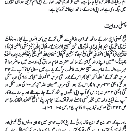
اہم روایات کا تذکرہ کیا جا رہا ہے، جن کو قدیم شیعہ علماء نے اپنی اہم ترین حدیثی کتابوں
میں جگہ دی ہے اور اپنی اسناد کے ساتھ ان کا تذکرہ کیا ہے:
پہلی روایت
شیخ کلینی اپنی سند کے ساتھ محمد ابن عذافر سے نقل کرتے ہیں کہ انہوں نے کہا: «دَخَلْتُ
مَعَ أَبِي عَلَى أَبِي عَبْدِ اللَّهِ(ع)- فَسَأَلَهُ أَبِي عَنْ تَسْبِيحِ فَاطِمَةَ(ع)- فَقَالَ اللَّهُ أَكْبَرُ حَتَّى أَحْصَى أَرْبَعاً وَ
ثَلَاثِينَ مَرَّةً ثُمَّ قَالَ الْحَمْدُ لِلَّهِ حَتَّى بَلَغَ سَبْعاً وَ سِتِّينَ ثُمَّ قَالَ سُبْحَانَ اللَّهِ حَتَّى بَلَغَ مِائَةً يُحْصِيهَا بِيَدِهِ جُمْلَةً
وَاحِدَةً»؛ “میں اپنے والد گرامی کے ساتھ حضرت امام صادقؑ کی خدمت میں حاضر ہوا تو
میرے والد نے امام سے تسبیح حضرت فاطمہ زہراؑ کے بارے میں سوال کیا تو آپ نے ۳۴
مرتبہ شمار کرکے “اللہ اکبر” کہا پھر اس کے بعد اتنی مرتبہ “الحمدللہ” کہا کہ ۶۷ کی عدد مکمل
ہوگئی (یعنی ۳۳مرتبہ)؛ پھر اس کے بعد اتنی مرتبہ “سبحان اللہ” کہا کہ ۱۰۰ کی عدد مکمل ہو
گئی (یعنی ۳۳مرتبہ)؛ اس کو آپ اپنی انگلیوں پہ شمار کرتے جارہے تھے اور یہ سارے اذکار
آپ نے ایک دفعہ میں بغیر کسی فاصلے اور توقف کے انجام دیئے”(شیخ کلینی، الکافی، ج۳،
ص ۳۴۲؛ شیخ طوسی، تهذیب الاحکام، ج۲، ص ۱۰۵ـ۱۰۶)۔
یاد رہےکہ احمد ابن محمد ابن خالد برقی نے اپنی کتاب محاسن میں جو ان دونوں(شیخ کلینی اور
شیخ طوسی کی کتابوں) سے بھی قدیم کتاب ہے، اس میں اسی روایت کو ایک الگ سند کے