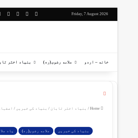
App
nstagram
YouTube
Facebook
Friday, 7 August 2026
خانه – اردو
علامه رضوی(ره)
بنیاد اختر تاب
C
l
o
Home
/
بنیاد اختر تابان
/
بنیاد کی خبریں
/
اصفہان 
s
e
بنیاد کی خبریں
علامه رضوی(ره)
یاد علا