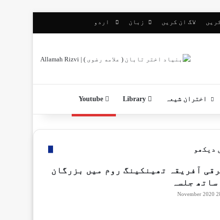
کریں
لاگ ان کریں
زبان
اردو
اختران شیعہ
Library
Youtube
 دیکھو
قی آفریقہ تھینکینگ روم میں بزرگان
ساتھ جلسہ
28 Novembe