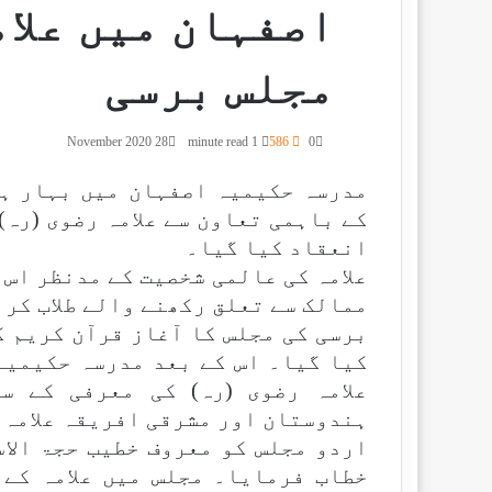
اصفہان میں علام
مجلس برسی
28 November 2020
1 minute read
586
0
مدرسہ حکیمیہ اصفہان میں بہار ہن
انعقاد کیا گیا۔
علامہ کی عالمی شخصیت کے مدنظر اس
ممالک سے تعلق رکھنے والے طلاب کرا
برسی کی مجلس کا آغاز قرآن کریم 
کیا گیا۔ اس کے بعد مدرسہ حکیمیہ 
علامہ رضوی (رہ) کی معرفی کے س
ہندوستان اور مشرقی افریقہ علامہ 
اردو مجلس کو معروف خطیب حجۃ الاس
خطاب فرمایا۔ مجلس میں علامہ کے 