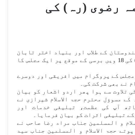
ہ رضوی (رہ) کی
دوستان کے طلاب اور بنیاد اختر تابان
کے باہمی تعاون سے علامہ رضوی (رہ) کی 18 ویں برسی کے موقع پر ایک مجلس کا
 مجلس کے پروگرام میں افریقی اور دوسرے
م نے بھی شرکت کی۔
کی تلاوت سے ہوا پھر اردو اشعار کو بیان
کے مسوؤل محترم حجۃ الاسلام شیرازی نے
اتھ آپ کی عظمت، تبلیغی خدمات اور
کے تبلیغی اثرات کو بیان فرمایا۔
لام و المسلمین جناب مراد رضا صاحب نے
پوتے حجۃ الاسلام و المسلمین جناب سید