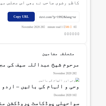
کاظم رضوی صاحب نے بھی اس مجلس می
Copy URL
28 November 2020
1 minute read
586
0
P
S
T
W
X
F
r
h
e
h
a
i
a
l
a
c
n
r
e
t
e
متعلقہ مضامین
t
e
g
s
b
v
r
A
o
مرحوم شیخ عبداللہ سیف کی مج
i
a
p
o
a
m
p
k
28 November 2020
E
m
a
وحی و الہام کی باتیں – اردو
i
l
16 December 2020
سواحیلی پوڈکاسٹ پروڈکشن منص