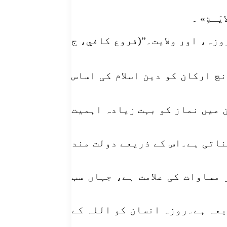
روزہ، اور ولایت۔”(فروع كافي، ج
چ ارکان کو دین اسلام کی اساس
 میں نماز کو بہت زیادہ اہمیت
ناتی ہے۔اس کے ذریعے دولت مند
مساوات کی علامت ہے، جہاں سب
یعہ ہے۔روزہ انسان کو اللہ کے