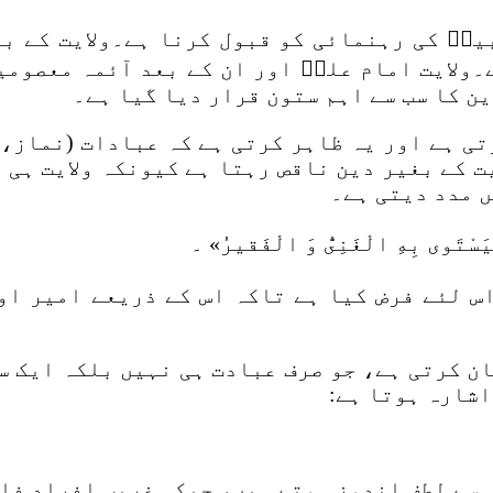
بیتؑ کی رہنمائی کو قبول کرنا ہے۔ولایت کے ب
۔ولایت امام علیؑ اور ان کے بعد آئمہ معصومی
ین کا سب سے اہم ستون قرار دیا گیا ہے۔
تی ہے اور یہ ظاہر کرتی ہے کہ عبادات (نماز، 
ت کے بغیر دین ناقص رہتا ہے کیونکہ ولایت ہی 
ں مدد دیتی ہے۔
س لئے فرض کیا ہے تاکہ اس کے ذریعے امیر اور
ان کرتی ہے، جو صرف عبادت ہی نہیں بلکہ ایک س
اشارہ ہوتا ہے:
 سے لطف اندوز ہوتے ہیں، جبکہ غریب افراد فا