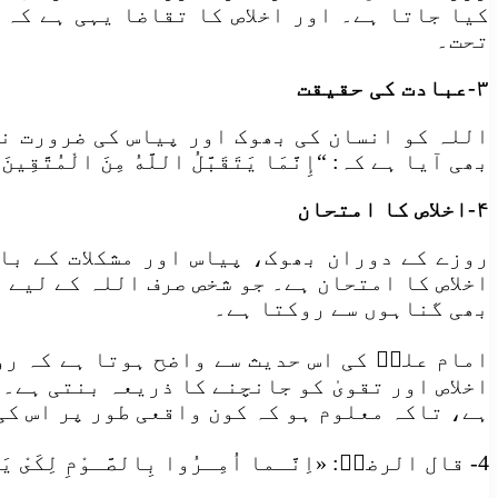
کیا جاتا ہے۔ اور اخلاص کا تقاضا یہی ہے کہ
تحت۔
۳-عبادت کی حقیقت
اللہ کو انسان کی بھوک اور پیاس کی ضرورت ن
بھی آیا ہے کہ: “إِنَّمَا يَتَقَبَّلُ اللَّهُ مِنَ الْ
۴-اخلاص کا امتحان
روزے کے دوران بھوک، پیاس اور مشکلات کے با
اخلاص کا امتحان ہے۔ جو شخص صرف اللہ کے لیے 
بھی گناہوں سے روکتا ہے۔
امام علیؑ کی اس حدیث سے واضح ہوتا ہے کہ ر
اخلاص اور تقویٰ کو جانچنے کا ذریعہ بنتی ہے
ہے، تاکہ معلوم ہو کہ کون واقعی طور پر اس کی
4- قال الرضاؑ: «اِنَّـما اُمِـرُوا بِالصَّـوْمِ لِكَىْ يَعْرِفُوا أَلَمَ الْجُوْعِ وَ الْعَطَشِ فَيَسْـتَدِلُّوا عَلى فَقْرِاْلاْخِـرَةِ» ۔