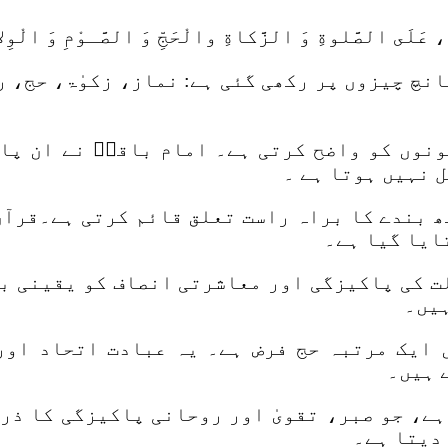
انچ چیزوں پر رکھی گئی ہے: نماز، زکوٰۃ، حج، 
ونوں کو واضح کرتی ہے۔ امام باقرؑ نے ان پان
ل نہیں ہوتا ہے ۔
ھ بندے کا براہ راست تعلق قائم کرتی ہے۔قرآن
ایا گیا ہے۔
لت کی پاکیزگی اور معاشرتی انصاف کو یقینی ب
ہیں۔
ایک مرتبہ حج فرض ہے۔ یہ عبادت اتحاد اور 
 ہیں۔
ہے، جو صبر، تقویٰ اور روحانی پاکیزگی کا ذر
 دیتا ہے۔