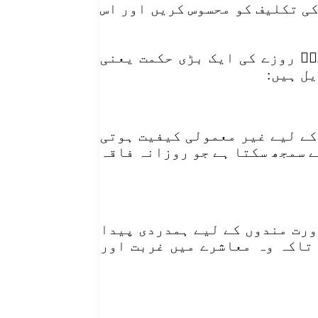
کی تکلیف کو محسوس کریں اور اس
اؑ روزے کی ایک بڑی حکمت یعنی
ل ہیں:
کے لیے غیر معمولی کیفیت ہوتی
ے سمجھ سکتا ہے جو روزانہ فاقہ
ورت مندوں کے لیے ہمدردی پیدا
 تاکہ وہ معاشرے میں غربت اور