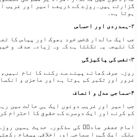
گزارتے ہیں۔روزے کے ذریعے امیر اور غریب ای
ہوتا ہے۔
۲-ہمدردی اور احساس
جب ایک مالدار شخص خود بھوک اور پیاس کا تجر
کا نتیجہ یہ نکلتا ہے کہ وہ زیادہ صدقہ و خیر
۳-نفس کی پاکیزگی
روزہ صرف کھانے پینے سے رکنے کا نام نہیں، 
غرور اور تکبر کم ہوتا ہے اور عاجزی و انکسا
۴-سماجی عدل و انصاف
جب امیر اور غریب دونوں ایک ہی حالت میں رہت
کم کرنے اور ایک دوسرے کے حقوق کا احترام کر
امام جعفر صادقؑ کی مذکورہ حدیث ہمیں روزے 
بلکہ ایک گہرا سماجی اور اخلاقی پیغام رکھتی