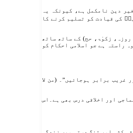
غیر دین نامکمل ہے، کیونکہ یہ
نؑ کی قیادت کو تسلیم کرنے کا
روزہ، زکوٰۃ، حج) کے ساتھ ساتھ
وہ راستہ ہے جو اسلامی احکام کو
 غریب برابر ہوجائیں”۔ (من لا
ماجی اور اخلاقی درس بھی ہے۔اس
قہ کشی اور تنگ دستی میں زندگی