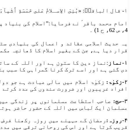
۱- قال الباقرؑ: «بُنِىَ الاِسـلامُ عَلى خَمْسَةِ أَشْيآءَ، عَلَى الصَّلوةِ وَ الزَّكاةِ والْحَجِّ وَ الصَّـوْمِ وَ الْوِلايَـةِ» ۔
امام محمد باقر ؑ نے فرمایا:”اسلام کی بنیاد پ
4، ص 62، ح 1) ۔
یہ حدیث اسلامی عقائد و اعمال کی بنیادی ست
قرار دیا ہے، جن کے بغیر اسلام کا ڈھانچہ مکم
۱-
نماز
:نماز دین کا ستون ہے اور اللہ کے سات
دی گئی ہے اور اسے ترک کرنا گمراہی کا سبب بت
۲-زکوٰۃ
:
زکوٰۃ اسلام میں مالی عبادت ہے جو دو
افراد غریبوں اور ضرورت مندوں کی مدد کرتے 
۳-حج:
صاحب استطاعت مسلمانوں پر زندگی میں 
مسلمان ایک لباس میں اللہ کے حضور حاضر ہوتے
۴-روزہ:
رمضان کے مہینے میں روزہ رکھنا فرض 
قریب کرتا ہے اور اس کی روحانی ترقی میں مدد