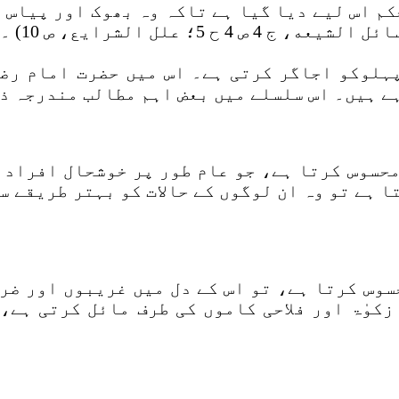
کم اس لیے دیا گیا ہے تاکہ وہ بھوک اور پیاس 
؛ علل الشرايع، ص 10) ۔
پہلوکو اجاگر کرتی ہے۔ اس میں حضرت امام رض
ے ہیں۔ اس سلسلے میں بعض اہم مطالب مندرجہ ذی
محسوس کرتا ہے، جو عام طور پر خوشحال افراد 
 ہے تو وہ ان لوگوں کے حالات کو بہتر طریقے س
سوس کرتا ہے، تو اس کے دل میں غریبوں اور ضر
کوٰۃ اور فلاحی کاموں کی طرف مائل کرتی ہے،