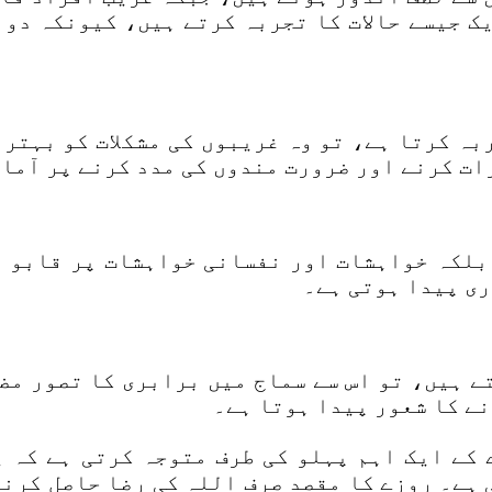
ک جیسے حالات کا تجربہ کرتے ہیں، کیونکہ دون
بہ کرتا ہے، تو وہ غریبوں کی مشکلات کو بہتر
ات کرنے اور ضرورت مندوں کی مدد کرنے پر آما
بلکہ خواہشات اور نفسانی خواہشات پر قابو پ
ری پیدا ہوتی ہے۔
ے ہیں، تو اس سے سماج میں برابری کا تصور مض
نے کا شعور پیدا ہوتا ہے۔
کے ایک اہم پہلو کی طرف متوجہ کرتی ہے کہ 
 ہے۔ روزے کا مقصد صرف اللہ کی رضا حاصل کرن