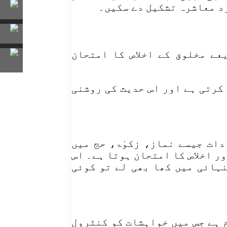
رد معاشرہ تشکیل دے سکیں۔
عے مخلوق کے اخلاص کا امتحان
 کرتی ہے اور اس حدیث کی روشنی
ات جیسے نماز، زکوٰۃ، حج میں
ر اخلاص کا امتحان ہوتا ہے۔ اس
نہائی میں کھا بھی لے تو کوئی
م ہے جس میں خواہشات کو کنٹرول