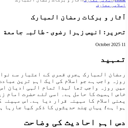
اسلامی معارف
آثار و برکات رمضان المبارک
تحریر: انیس زہرا رضوی - طالبہ جامعة 
11 October 2025
تمہید
رمضان المبارک ہجری قمری کے اعتبار سے نواں
روزہ واجب ہے جو اسلام کی ایک اہم ترین عبادت
میں روزہ واجب تھا لہذا تمام الہی ادیان اس 
خاص اہمیت کا حامل ہے۔ اسی لئے حضرت امام زین
یعنی اسلام کا مہینہ قرار دیا ہے۔اس مہینہ ک
ہوا ہے؛ یہاں چند حدیثوں کا ذکر کیا جارہا ہے
دس اہم احادیث کی وضاحت