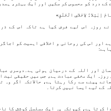
 کے درد کو محسوس کر سکیں اور ایک بہتر، ہمد
ے روزہ اس لیے فرض کیا ہے تاکہ اس کے ذری
ے اور اس کی روحانی و اخلاقی اہمیت کو اجاگر
اہے:
سان اور اللہ کے درمیان ہوتی ہے۔دوسری عباد
روزہ ایک مخفی عبادت ہے، جس میں حقیقی نیت او
انے پینے سے رکا رہتا ہے، حالانکہ اگر وہ ت
ہ کے لیے ایسا نہیں کرتا۔
دا کرتا ہے، کیونکہ یہ ایک مسلسل کوشش کا نا