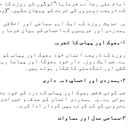
امام علی رضا ؑنے فرمایا:”لوگوں کو روزے کا ح
کے ذریعے دوسروں کی غربت کو پہچان سکیں۔”(وسائل الشيعه، ج 4 ص 4 ح 5
یہ حدیث روزے کے ایک اہم سماجی اور اخلاقی 
ہمدردی اور غریبوں کے احساس کو بیان فرما رہ
۱-بھوک اور پیاس کا تجربہ
روزے کے ذریعے انسان خود بھوک اور پیاس کو 
ہے۔جب ایک روزہ دار خود بھوکا اور پیاسا رہتا
کشی اور تنگدستی کا شکار ہوتے ہیں۔
۲-ہمدردی اور احساسِ ذمہ داری
جب کوئی شخص بھوک اور پیاس کے درد کو خود مح
ہوتی ہے۔یہ ہمدردی انسان کو صدقہ، خیرات، ز
محرومی کو کم کرنے میں کردار ادا کرے۔
۳-سماجی عدل اور مساوات