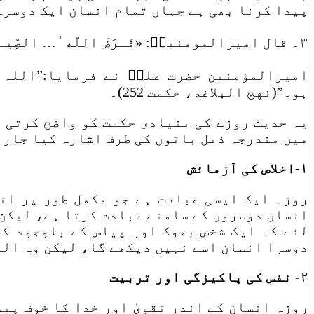
پیدا کرنا بھی ہے جہاں تمام انسان ایک دوسرے
۳۔ قال اميرالمومنينؑ: «فَـرَضَ اللّه ُ… الصِّيـامَ اِبْتِلاءً لاِخْلاصِ الْخَلْقِ»
امیرالمؤمنین حضرت علیؑ نے فرمایا:”اللہ ن
ہو۔”(نهج البلاغه، حكمت 252)۔
یہ حدیث روزے کی بنیادی حکمت کو واضح کرتی ہ
میں مندرجہ ذیل باتوں کی طرف اشارہ کیا جارہ
۱-اخلاص کی آزمائش
روزہ ایک ایسی عبادت ہے جو مکمل طور پر ان
انسان دوسروں کے سامنے عبادت کرتا ہے، لیکن 
لئے کہ ایک شخص بھوک اور پیاس کے باوجود کھ
دوسرا انسان اسے نہیں دیکھے گا، لیکن وہ الل
۲- نفس کی پاکیزگی اور تربیت
روزہ انسان کے اندر تقویٰ اور خدا کا خوف پی