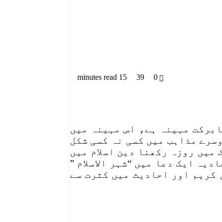
15 minutes read
39
0
ابرکت مہینہ ہے، اس مہینہ میں
وسرے مذاہب میں کسی نہ کسی شکل
میں روزہ رکھنا دین اسلام میں
یہ ایک دعا میں “شہر الاسلام ”
ن کریم اور احادیث میں کثرت سے