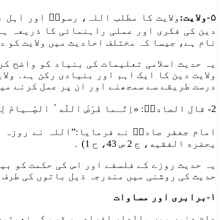
۵-ولایت:
ولایت کا مطلب اللہ، رسولؐ اور اہل 
دین کی فکری اور عملی راہنمائی کا ذریعہ ہے
نام ہے، جیسا کہ مختلف احادیث میں ولایت کو د
یہ حدیث اسلامی تعلیمات کی بنیاد کو واضح کر
ولایت دین کا ایک اہم اور بنیادی رکن ہے۔ ولای
درست طریقے سے سمجھنے اور ان پر عمل کرنے می
2- قال الصادقؑ: «اِنَّـما فَرَضَ اللّه ُ الصِّـيامَ لِيَسْتَوى بِهِ الْغَنِىُّ وَ الْفَقيرُ» ۔
امام جعفر صادقؑ نے فرمایا:”اللہ نے روزہ ا
يحضره الفقيه، ج 2 ص 43، ح 1) ۔
یہ حدیث روزے کے فلسفے اور اس کی حکمت کو بی
حدیث کی روشنی میں مندرجہ ذیل باتوں کی طرف 
۱-برابری اور مساوات
عام دنوں میں مالدار افراد ہر قسم کی نعمتوں