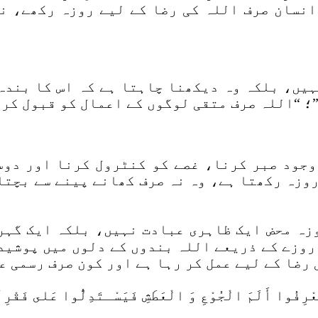
 انسان صرف اللہ کی رضا کے لیے روزہ رکھے، ن
ہیں، بلکہ وہ دیکھنا چاہتا ہے کہ اس کا بندہ
مُتَّقِينَ”؛ “اللہ صرف متقی لوگوں کے اعمال کو قبول کرت
وجود صبر کرنا، غصے کو کنٹرول کرنا اور دو
روزہ رکھتا ہے، وہ نہ صرف کھانے پینے سے بچتا
وزہ محض ایک ظاہری عبادت نہیں، بلکہ ایک گہر
۔ روزے کے ذریعے اللہ بندوں کے دلوں میں پوشی
 رضا کے لیے عمل کر رہا ہے اور کون صرف رسمی 