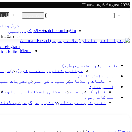
Thursday, 6 August 2026
Log In
وات
تلاش کریں
کویٔ جناب
Log In
Switch skin
تلاش کریں
نہیں !
15 March 2025
p
Telegram
Menu
 top button
خانه – اردو
علامه رضوی(ره)
مجالس و تقاریر علامہ رضوی(رح)
سوانح
بنیاد اختر تابان
جلسات و ملاقاتیں
بنیاد کی خبریں
نشریات بنی
اسلامی معارف
قرآن کریم
احادیث
احکام، اخلاقیات و سماجیات
سید کاظم رضوی
کتب و ترجمے و مضامین
مذہبی سرگرمیاں
ملاقات
Home
/
اسلامی معارف
/
آثار و برکات رمضان المبارک