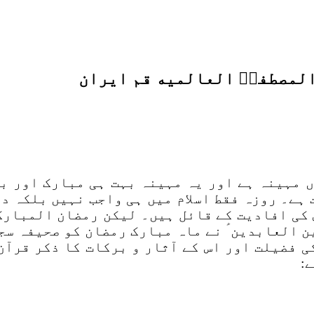
المصطفیؐ العالمیه قم ایران
 مہینہ ہے اور یہ مہینہ بہت ہی مبارک اور ب
 ہے۔ روزہ فقط اسلام میں ہی واجب نہیں بلکہ د
کی افادیت کے قائل ہیں۔ لیکن رمضان المبارک 
 العابدین ؑ نے ماہ مبارک رمضان کو صحیفہ سجاد
ی فضیلت اور اس کے آثار و برکات کا ذکر قرآ
: