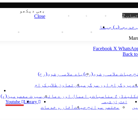
بھی دیکھو
ساپ 2
WhatsApp
Instagram
YouTube
Facebook
Close
 خدیجہ(س) جیسا
ہمارے ممبر
ہم سے رابطہ کریں
لاگ ان
Facebook
X
WhatsAp
Back to
 حیات علامہ رضوی(رح)
یاد علامہ رضوی(رح)
اد
پروگرام اور سرگرمیاں
تعاون طلاب کرام
کلینڈر؛ مناسبات، اعمال اور دعائیں
سیرت معصومین(ع)
اختران شیعہ
Library
Youtube
یں
مختصر سوانح حیات
آثار و خدمات