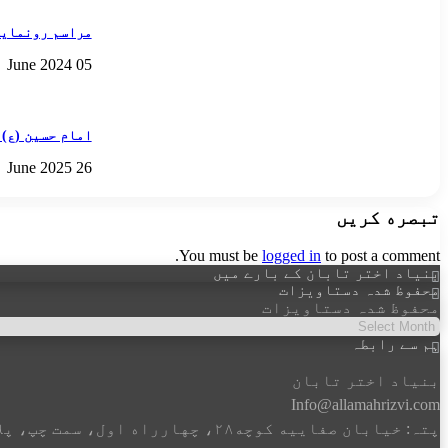
مراسم رونمایی
05 June 2024
امام حسین (ع)
26 June 2025
تبصره کریں
You must be
logged in
to post a comment.
بنیاد اختر تابان کے بارے میں
محفوظ شدہ دستاویزات
محفوظ شدہ دستاویزات
ہم سے رابطہ
بنیاد اختر تابان
Info@allamahrizvi.com
پتہ: خیابان صفاییه کوچه۲۸، چهار‌راه اول، سمت چپ، پلاک۶۳.