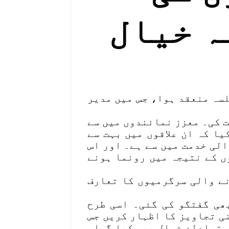
ہ خیال
سہ منعقد ہوا، جس میں مدیر
 کی۔ معزز نمائندوں میں سے
یا کہ ان علاقوں میں بہت سے
الی خدمت میں سے ہے۔ اور اس
وں کے نتیجہ میں رونما ہونے
نے والی سرگرمیوں کا تعارف
ھی گفتگو کی گئی۔ اسی طرح
نی تجاویز کا اظہار کریں جس
 تبادلۂ خیال بھی کیا گیا۔