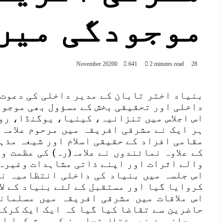
موجودگی میں
0
641
2 minutes read
28 November 2020
بنیاد اختر تابان کے مدیر داخلی کی دعوت 
داخلی اور تحقیقی بخش کے مسؤول بھی موجود
اس اجلاس میں تنزانیہ، کینیا، یوگنڈا، رو
ہر ایک نے مشرقی افریقہ میں مرحوم علامہ 
مقامی افراد کے حقیقی اسلام اور شیعہ مذہب
کے علاوہ نمائندوں نے علامہ(رہ) کی عظمت و
والے اثرات اور اپنے ذاتی مشاہدات وغیرہ 
اس جلسہ میں بنیاد کی داخلی انتظامیہ نے
کروایا گیا اور مستقبل کے لئے بنیاد کے لا
اس ملاقات میں مشرقی افریقہ میں مسلمان
حاضرین سے تقاضا کیا گیا کہ ایک ایک کرکے 
پر حاضرین نے مختلف تجاویز کو پیش کیا او