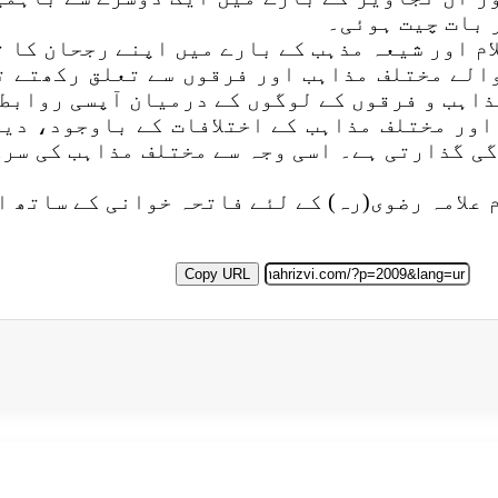
ر بات چیت ہوئی۔
ام اور شیعہ مذہب کے بارے میں اپنے رجحان کا ت
والے مختلف مذاہب اور فرقوں سے تعلق رکھتے ت
ذاہب و فرقوں کے لوگوں کے درمیان آپسی روابط 
اور مختلف مذاہب کے اختلافات کے باوجود، دیگ
گی گذارتی ہے۔ اسی وجہ سے مختلف مذاہب کی سر
علامہ رضوی(رہ) کے لئے فاتحہ خوانی کے ساتھ 
Copy URL