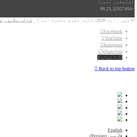
ٹیلیفون نمبر:
+98,25,32927494
© کپی رایت 2026, کلیه حقوق محفوظ است |
قالب علامه رضوی 
Facebook
YouTube
Instagram
WhatsApp
واتساپ 2
Back to top button
English
فارسی
(
Persian
)