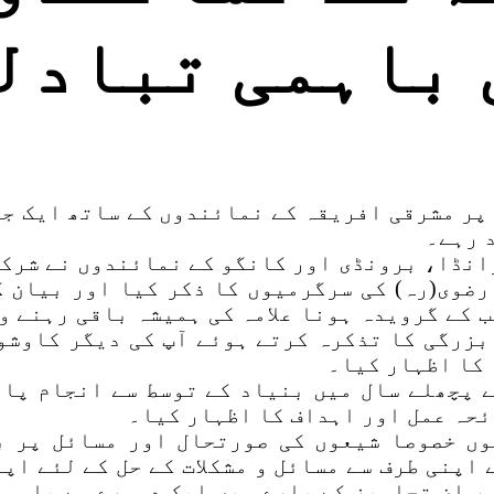
 باہمی تبادل
پر مشرقی افریقہ کے نمائندوں کے ساتھ ایک جل
 رہے۔
انڈا، برونڈی اور کانگو کے نمائندوں نے شرکت
رضوی(رہ) کی سرگرمیوں کا ذکر کیا اور بیان ک
 کے گرویدہ ہونا علامہ کی ہمیشہ باقی رہنے و
 بزرگی کا تذکرہ کرتے ہوئے آپ کی دیگر کاوش
کا اظہار کیا۔
 پچھلے سال میں بنیاد کے توسط سے انجام پا
ئحہ عمل اور اہداف کا اظہار کیا۔
وں خصوصا شیعوں کی صورتحال اور مسائل پر ب
اپنی طرف سے مسائل و مشکلات کے حل کے لئے اپ
ر ان تجاویز کے بارے میں ایک دوسرے سے باہمی