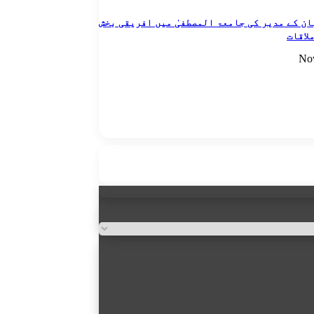
ن کے مدیر کی جامعۃ المصطفیٰ میں افریقی بخش
لاقات