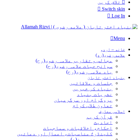
تلاش کریں
Switch skin
Log In
Menu
خانه – اردو
علامه رضوی(ره)
مجالس و تقاریر علامہ رضوی(رح)
سوانح حیات علامہ رضوی(رح)
یاد علامہ رضوی(رح)
بنیاد اختر تابان
جلسات و ملاقاتیں
بنیاد کی خبریں
نشریات بنیاد
پروگرام اور سرگرمیاں
تعاون طلاب کرام
اسلامی معارف
قرآن کریم
احادیث
احکام، اخلاقیات و سماجیات
کلینڈر؛ مناسبات، اعمال اور دعائیں
سیرت معصومین(ع)