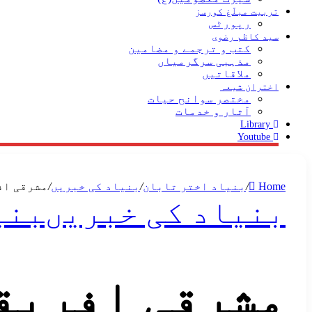
تربیت مبلّغ کورسز
رپورٹس
سید کاظم رضوی
کتب و ترجمے و مضامین
مذہبی سرگرمیاں
ملاقاتیں
اختران شیعہ
مختصر سوانح حیات
آثار و خدمات
Library
Youtube
Home
/
بنیاد اختر تابان
/
بنیاد کی خبریں
/
مشرقی اف
بنیاد کی خبریں
بنی
مشرقی افریق