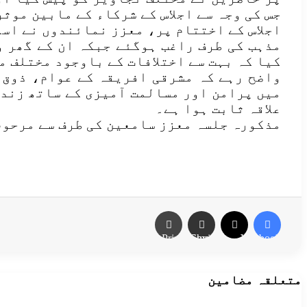
جس کی وجہ سے اجلاس کے شرکاء کے مابین موث
اجلاس کے اختتام پر، معزز نمائندوں نے اسل
مذہب کی طرف راغب ہوگئے جبکہ ان کے گھر 
کیا کہ بہت سے اختلافات کے باوجود مختلف م
واضح رہے کہ مشرقی افریقہ کے عوام، ذوق 
میں پرامن اور مسالمت آمیزی کے ساتھ زند
علاقہ ثابت ہوا ہے۔
مذکورہ جلسہ معزز سامعین کی طرف سے مرحوم 
Print
Share via Email
Facebook
X
متعلقہ مضامین