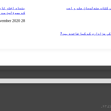
 کتاب عندلیبان علم و ادب
بنیاد اختر تابا
کے مسوؤلین سے م
28 November 2020
 کی عزاداری کے کیا فائدے ہیں?