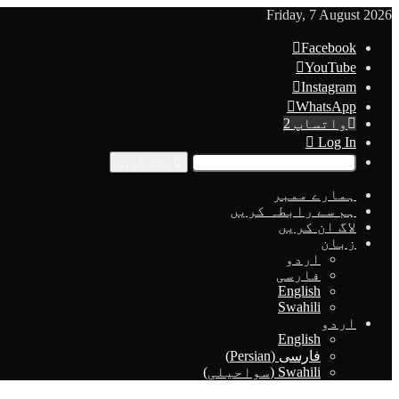
Friday, 7 August 2026
Facebook
YouTube
Instagram
WhatsApp
واتساپ 2
Log In
تلاش کریں
ہمارے ممبر
ہم سے رابطہ کریں
لاگ ان کریں
زبان
اردو
فارسی
English
Swahili
اردو
English
فارسی
(
Persian
)
Swahili
(
سواحیلی
)