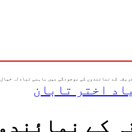
ریقہ کے نمائندوں کی موجودگی میں باہمی تبادلہ خیال
اد اختر تابان
ہ کے نمائندو