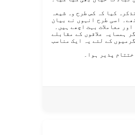
ذکرہ کیا کہ کس طرح وہ شیعہ
ھے۔ اسی طرح انہوں نے بیان
اور معاملات بہت اچھے ہیں۔
ر ہمسایہ علاقوں کے مقابلے
گرمیوں کے لئے یہ ایک مناسب
اختتام پذیر ہوا۔