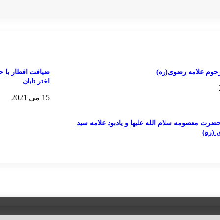
رحوم علامه رضوی(ره)
ضیافت افطار با حض
اختر تابان
15 می 2021
رت معصومه سلام الله علیها و یادبود علامه سید
 (ره)