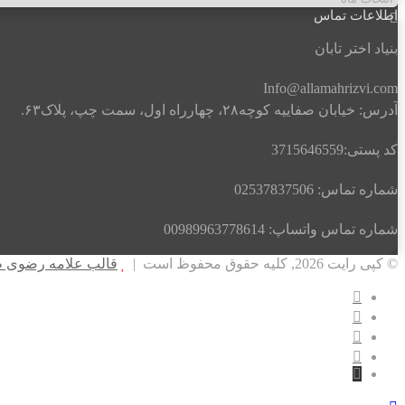
وبسایت
اطلاعات تماس
بنیاد اختر تابان
Info@allamahrizvi.com
آدرس: خیابان صفاییه کوچه۲۸، چهار‌راه اول، سمت چپ، پلاک۶۳.
کد پستی:3715646559
شماره تماس: 02537837506
شماره تماس واتساپ: 00989963778614
© کپی رایت 2026, کلیه حقوق محفوظ است |
قالب علامه رضوی طراح
فیسبوک
یوتیوب
اینستاگرام
واتس
آپ
واتساپ
2
دکمه