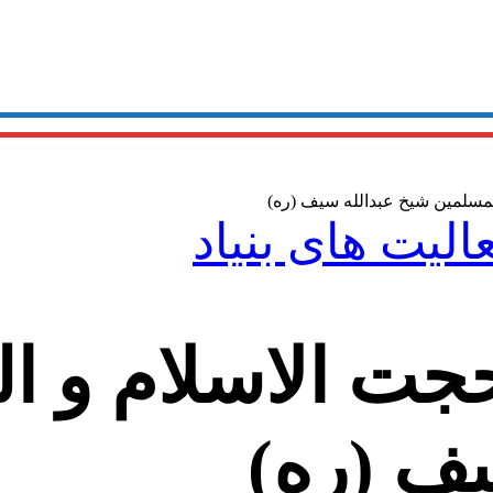
مسلمین شیخ عبدالله سیف (ره)
عالیت های بنیاد
ت الاسلام و ا
یف (ره)