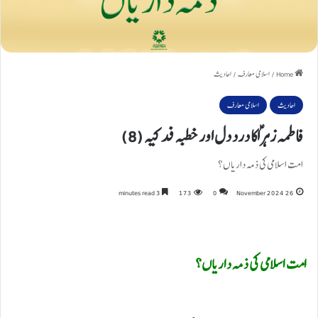
Home
/
اسلامی معارف
/
احادیث
احادیث
اسلامی معارف
فاطمہ زہراؑ کا درد دل اور خطبہ فدکیہ (8)
امت اسلامی کی ذمہ داریاں؟
3 minutes read
173
0
26 November 2024
امت اسلامی کی ذمہ داریاں؟