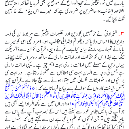
بارے میں خود پیغمبرؐ نے حجۃ الوداع کے موقع پر بھی فرمایا تھا کہ: «فلیبلغ
الشاھد الغائب» حاضرین پر ضروری ہے کہ میرے اس پیغام کے غائبین
تک پہچائیں۔
۳۔
شہزادی ؐ نے مخاطبین کو دین اور تعلیمات پیغمبرؐ سے مربوط ان کی ذمہ
داریوں کا احساس دلایا کہ دیکھو تم ابتدائی مخاطب ہو۔ امر و نہی الہی کو میرے
بابا ؐنے تمہارے سامنے بیان کیا ہے۔ تم نے دین و قرآن کو ان سے ڈائریکٹ
سیکھا ہے لہذا اس کو حفاظت اور امانت داری کے ساتھ دوسروں تک پہچاؤ۔
یہاں دین کے سلسلے میں امانت داری بہت اہم چیز ہے ۔ یہی امانت داری
ہے جس کی وجہ سے انسان بہت سی خطاؤں سے محفوظ رہتا ہے۔ اور بہت سی
برائیوں اور خواہشات نفسانی میں مبتلا ہونے سے بچ جاتا ہے ۔قرآن مجید
بعض خیانت کاروں کے حوالے سے بیان فرماتا ہے کہ:
«وَمِنْهُمْ مَنْ يَسْتَمِعُ
إِلَيْكَ حَتَّى إِذَا خَرَجُوا مِنْ عِنْدِكَ قَالُوا لِلَّذِينَ أُوتُوا الْعِلْمَ مَاذَا قَالَ آنِفًا أُولَئِكَ الَّذِينَ
طَبَعَ اللَّهُ عَلَى قُلُوبِهِمْ وَاتَّبَعُوا أَهْوَاءَهُمْ»؛
«اور ان میں سے کچھ افراد ایسے بھی ہیں
جو آپ کی باتیں بظاہر غور سے سنتے ہیں اس کے بعد جب آپ کے پاس سے
باہر نکلتے ہیں تو جن لوگوں کو علم دیا گیا ہے ان سے کہتے ہیں کہ انہوں نے
ابھی کیا کہا تھا یہی وہ لوگ ہیں جن کے دلوں پر خدا نے مہر لگادی ہے اور