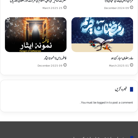
قرآن و اہل بیتؑ کی تنہائی(۱)
حضرت امام_علی علیه السلام کی مروت اور اخلاقی بلندیاں
25 March 2025
09 December 2024
ماہ رمضان مبارک ہو
فاطمہ(س)؛ نمونۂ ایثار
09 December 2025
01 March 2025
تبصره کریں
You must be
logged in
to post a comment.