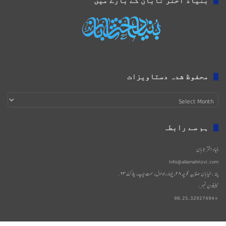
بنیاد اختر تابان کے بارے میں
محفوظ شدہ دستاویزات
محفوظ
شدہ
دستاویزات
ہم سے رابطہ
بنیاد اختر تابان
Info@allamahrizvi.com
پتہ: خیابان صفاییه کوچه۲۸، چهار‌راه اول، سمت چپ، پلاک۶۳.
ٹیلیفون نمبر:
+98,25,32927494