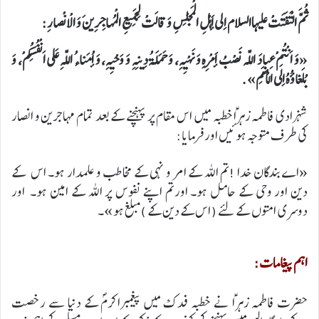
ثُمَّ الْتَفَتَتْ عليهاالسلام اِلى أَهْلِ الْمَجْلِسِ وَ قالَتْ لِجَمِيعِ الْمُهاجِرِينَ وَ الاْنْصارِ:
«وَ اَنْتُمْ عِبادَ اللّه‏ نَصْبُ أَمْرِهِ وَ نَهْيِهِ، وَ حَمَلَةُ دِينِهِ وَ وَحْيِهِ، وَ أُمَناءُ اللّهِ عَلى اَنْفُسِكُمْ، وَ
بُلَغاؤُهُ اِلَى الْأُمَمِ».
شہزادی فاطمہ زہراؑخطبہ میں اس مقام پر پہنچنے کے بعد تمام مہاجرین و انصار
کی طرف متوجہ ہوئیں اور فرمایا:
«اے بندگان خدا !تم اللہ کے امر و نہی کے مخاطب و علمدار ہو۔ اس کے
دین اور وحی کے حامل ہو۔ اورتم اپنے نفوس پر اللہ کے امین ہو۔ اور
دوسری امتوں کے لئے ( اس کے دین کے )مبلغ ہو »۔
اہم پیغامات:
حضرت فاطمہ زہراؑ نے خطبہ فدک میں پیغمبراکرمؐ کے دنیا سے رخصت