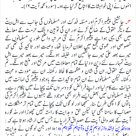
انہوں نے اپنی خواہشات کا اتباع کرلیا ہے»۔(سورہ ٔ محمد آیت ۱۶)۔
۴۔
جانشینی پیغمبراکرمؐ اور مسئلہ فدک اور مسلمانوں کی جانب سے اہل بیتؑ
کے دیگر حقوق کے ضائع کرنے اور ان کی توہین و ہتک حرمت کے معاملے
میں بھی یہی ہوا ہے پیغمبراکرمؐ نے کئی مرتبہ واضح طور پر مسلمانوں کے
خصوصی اور عمومی مجمع میں اعلان فرمایا تھا۔ وصیت اور تاکید کی تھی کہ
میرے بعد علیؑ میرے جانشین اور خلیفہ ہونگے۔ میرے بعد میرے اہل
بیتؑ تمہارے لئے دین و دنیا کے تمام معاملات میں مرجع اور منبع ہونگے۔ تم
ان کے حقوق، ان کی شان و عظمت کا لحاظ رکھنا۔ ان سے مودت و محبت
رکھنا۔ لیکن مسلمانوں نے ان تمام تاکیدات کے باوجود پیغمبرؐ کی امانت میں
خیانت سے کام لیا اور اپنے فرائض کو دوسروں تک پہچانے میں ناکام رہے۔
البتہ مسلمانوں میں بعض ایسے افراد بھی موجود تھے جنہوں نے پیغمبراکرمؐ کی
باتوں کو اچھی طرح سنا، سمجھا اور لوگوں تک پہچانے میں تمام تر مشکلات و
مصائب کا سامنا بھی کیا لیکن حق و ہدایت کا راستہ نہیں چھوڑا اور مذکورہ
آیت کے بعد والی آیت کے مصداق قرار پائے جس میں ارشاد ہوتا ہے کہ:
«وَالَّذِينَ اهْتَدَوْا زَادَهُمْ هُدًى وَآتَاهُمْ تَقْوَاهُمْ »
؛ « اور جن لوگوں نے ہدایت