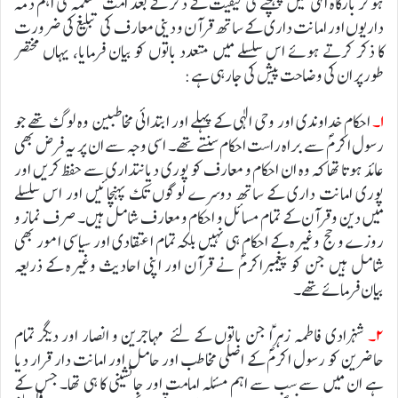
ہوکر بارگاہ الہی میں پہنچنے کی کیفیت کے ذکر کے بعد امت مسلمہ کی اہم ذمہ
داریوں اور امانت داری کے ساتھ قرآن و دینی معارف کی تبلیغ کی ضرورت
کا ذکر کرتے ہوئے اس سلسلے میں متعدد باتوں کو بیان فرمایا، یہاں مختصر
طورپر ان کی وضاحت پیش کی جارہی ہے:
۱۔
احکام خداوندی اور وحی الٰہی کے پہلے اور ابتدائی مخاطبین وہ لوگ تھے جو
رسول اکرمؐ سے براہ راست احکام سنتے تھے۔ اسی وجہ سے ان پر یہ فرض بھی
عائد ہوتا تھا کہ وہ ان احکام و معارف کو پوری دیانتداری سے حفظ کریں اور
پوری امانت داری کے ساتھ دوسرے لوگوں تک پہنچائیں اور اس سلسلے
میں دین و قرآن کے تمام مسائل و احکام و معارف شامل ہیں۔ صرف نماز و
روزے و حج وغیرہ کے احکام ہی نہیں بلکہ تمام اعتقادی اور سیاسی امور بھی
شامل ہیں جن کو پیغمبراکرمؐ نے قرآن اور اپنی احادیث وغیرہ کے ذریعہ
بیان فرمائے تھے۔
۲۔
شہزادی فاطمہ زہراؑ جن باتوں کے لئے مہاجرین و انصار اور دیگر تمام
حاضرین کو رسول اکرمؐ کے اصلی مخاطب اور حامل اور امانت دار قرار دیا
ہے ان میں سے سب سے اہم مسئلہ امامت اور جانشینی کا ہی تھا۔ جس کے