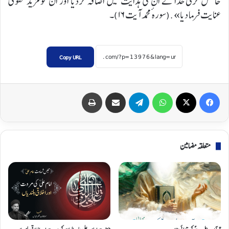
حاصل کرلی خدا نے ان کی ہدایت میں اضافہ کردیا اور ان کو مزید تقویٰ
عنایت فرما دیا».(سورہ ٔ محمد آیت ۱۶)۔
Copy URL
Print
Share via Email
Telegram
WhatsApp
X
Facebook
متعلقہ مضامین