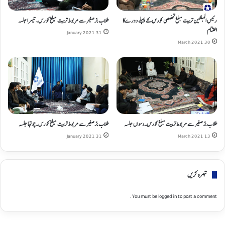
رئیس المبلغین تربیت مبلغ تخصصی کورس کے پہلے دورے کا
طلاب برّصغیر سے مربوط تربیت مبلغ کورس۔تیسرا جلسہ
اختتام
31 January 2021
30 March 2021
طلاب برّصغیر سے مربوط تربیت مبلغ کورس۔دسواں جلسہ
طلاب برّصغیر سے مربوط تربیت مبلغ کورس۔چوتها جلسہ
31 January 2021
13 March 2021
تبصره کریں
You must be
logged in
to post a comment.