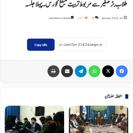
طلاب برّصغیر سے مربوط تربیت مبلغ کورس۔پہلا جلسہ
Less than a minute
587
0
31 January 2021
Copy URL
Print
Share via Email
Telegram
WhatsApp
X
Facebook
متعلقہ مضامین