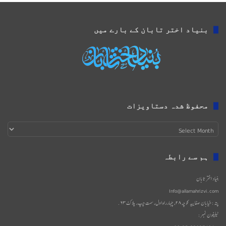
بنیاد اختر تابان کے بارے میں
محفوظ شدہ دستاویزات
محفوظ
شدہ
دستاویزات
ہم سے رابطہ
بنیاد اختر تابان
Info@allamahrizvi.com
پتہ: خیابان صفاییه کوچه۲۸، چهار‌راه اول، سمت چپ، پلاک۶۳.
ٹیلیفون نمبر: