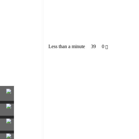
Less than a minute
39
0