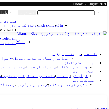
Friday, 7 August 2026
Log In
وات
تلاش کریں
شہادت حض
Log In
Switch skin
تلاش کریں
علیہ الس
01 June 2024
p
Telegram
Menu
 top button
خانه – اردو
علامه رضوی(ره)
مجالس و تقاریر علامہ رضوی(رح)
سوانح
بنیاد اختر تابان
جلسات و ملاقاتیں
بنیاد کی خبریں
نشریات بنی
اسلامی معارف
قرآن کریم
احادیث
احکام، اخلاقیات و سماجیات
سید کاظم رضوی
کتب و ترجمے و مضامین
مذہبی سرگرمیاں
ملاقات
Home
/
اسلامی معارف
/
روزہ مختلف ادیان کی روشنی میں