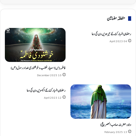
متعلقہ مضامین
رمضان المبارک کے تیرہویں دن کی دعا
04 April 2023
فاطمہ(س)؛ معیار غضب و خوشنودی خدا و رسول(ص)
10 December 2025
رمضان المبارک کے اکیسویں دن کی دعا
12 April 2023
وجود حضرت صاحب العصر (عج)
13 February 2025