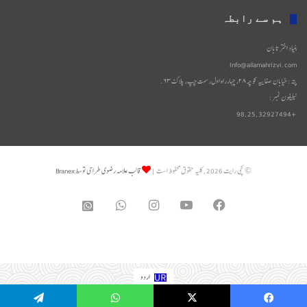
دستاویزات
ہم سے رابطہ
بنیاد اختر تابان
Info@allamahrizvi.com
پتہ: خیابان صفاییه کوچه۲۸، چهار‌راه اول، سمت چپ، پلاک۶۳.
ٹیلیفون نمبر:
+98,25,32927494
© کپی رایت 2026, کلیه حقوق محفوظ است |
قالب علامه رضوی طراحی توسط Branex
WhatsApp
Instagram
YouTube
Facebook
واتساپ
2
اردو