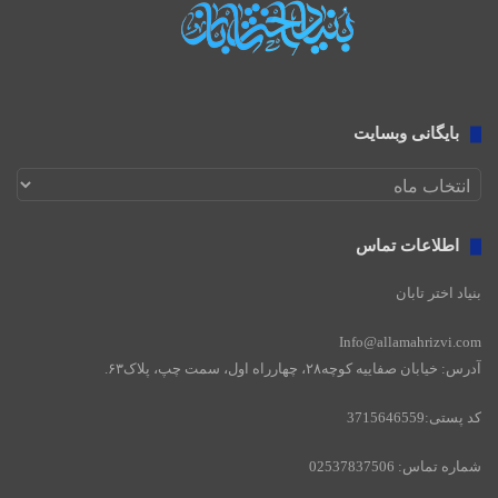
بایگانی وبسایت
بایگانی
وبسایت
اطلاعات تماس
بنیاد اختر تابان
Info@allamahrizvi.com
آدرس: خیابان صفاییه کوچه۲۸، چهار‌راه اول، سمت چپ، پلاک۶۳.
کد پستی:3715646559
شماره تماس: 02537837506