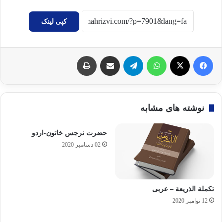
کپی لینک
فیسبوک
X
واتس آپ
تلگرام
اشتراک گذاری با ایمیل
چاپ
نوشته های مشابه
حضرت نرجس خاتون-اردو
02 دسامبر 2020
تکملة الذریعة – عربی
12 نوامبر 2020