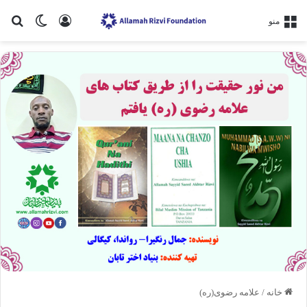
ورود
تغییر پو
جس
منو
خانه
/
علامه رضوی(ره)