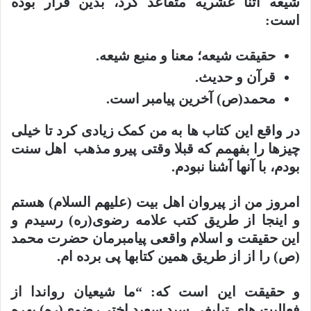
شیعه اتنا عشریه متقاعد کرد، بدین قرار بوده
است:
حقیقت شیعه؛ معنا و منبع شیعه
.
قرآن و حدیث
.
محمد(ص) آخرین پیامبر است
.
در واقع این کتاب ها به من کمک زیادی کرد تا خیلی
چیزها را بفهمم که قبلا وقتی پیرو مذهب اهل سنت
بودم، با آنها آشنا نبودم.
امروز من از پیروان اهل بیت (علیهم السلام) هستم
و اینجا از طریق کتب علامه رضوی(ره) رسیدم و
این حقیقت و اسلام واقعی پیامبرمان حضرت محمد
(ص) را از از طریق همین کتابها پی برده ام.
و حقیقت این است که: “ما شیعیان رواندا از
فعالیت های تبلیغی سید سعید اختر رضوی(ره) بهره