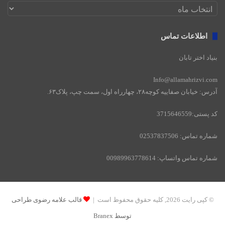
بایگانی
وبسایت
اطلاعات تماس
بنیاد اختر تابان
Info@allamahrizvi.com
آدرس: خیابان صفاییه کوچه۲۸، چهار‌راه اول، سمت چپ، پلاک۶۳.
کد پستی:3715646559
شماره تماس: 02537837506
شماره تماس واتساپ: 00989963778614
© کپی رایت 2026, کلیه حقوق محفوظ است |
قالب علامه رضوی طراحی
توسط Branex