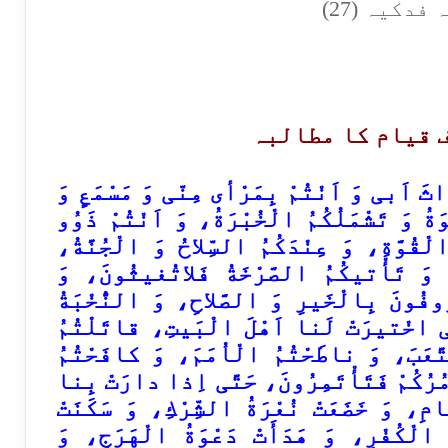
دکیہ (27)
ف قیام کا مطالبہ
اَبی وَ اَنْتُمْ بِمَرْأی مِنّی وَ مَسْمَعٍ وَ
َةُ وَ تَشْمَلُكُمُ الْخُبْرَةُ، وَ اَنْتُمْ ذَوُو
ْقُوَّةِ، وَ عِنْدَكُمُ السِّلاحُ وَ الْجُنَّةُ،
وَ تَأْتیكُمُ الصَّرْخَةُ فَلاتُغیثُونَ، وَ
وفُونَ بِالْخَیرِ وَ الصَّلاحِ، وَ النُّخْبَةُ
ِی اخْتیرَتْ لَنا اَهْلَ الْبَیتِ، قاتَلْتُمُ
تَّعَبَ، وَ ناطَحْتُمُ الْاُمَمَ، وَ كافَحْتُمُ
ْمُرُكُمْ فَتَأْتَمِرُونَ، حَتَّی اِذا دارَتْ بِنا
مِ، وَ خَضَعَتْ نُعْرَةُ الشِّرْكِ، وَ سَكَنَتْ
الْكُفْرِ، وَ هَدَأَتْ دَعْوَةُ الْهَرَجِ، وَ