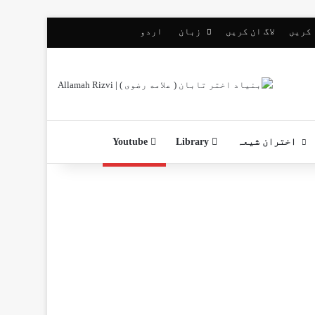
 کریں
لاگ ان کریں
زبان
اردو
اختران شیعہ
Library
Youtube