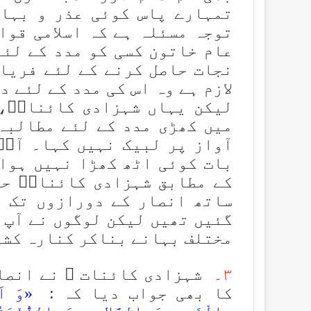
تمہارے پاس کوئی عذر و بہا
توجہ مسئلہ ہے کہ اسلامی قوا
عام خاتون کسی کو مدد کے لئے
نجات حاصل کرنے کے لئے فریاد
لازم ہے وہ اس کی مدد کے لئے د
لیکن یہاں شہزادی کائناتؑ،
میں کھڑی مدد کے لئے مطالبہ
آواز پر لبیک نہیں کہا۔ آپؑ
بات کوئی اٹھ کھڑا نہیں ہوا۔
کے مطابق شہزادی کائناتؑ حض
ساتھ انصار کے دورازوں تک ب
گئیں تھیں لیکن لوگوں نے آپ 
مختلف بہانے بناکر کنارہ کشی
۳۔
شہزادی کائنات ؑ نے انصا
کا بھی جواب دیا کہ :
«وَ اَ