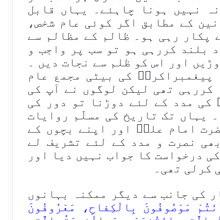
نہ نہیں ہونا چاہئے۔ یہاں قابل
نین کے مطابق اگر کوئی عام شخص،
 پکار رہی ہو۔ ظالم کے مظالم سے
 بلند کررہی ہو تو سب پر واجب و
وڑیں اور اس کو ظلم سے نجات دیں ۔
 پیغمبراکرمؐ کی بیٹی مجمع عام
 کررہی تھی لیکن لوگوں نے آپ کی
 کی مدد کے لئے دوڑنا تو دور کی
 یہاں تک تاریخ کی مسلّم روایات
رت امام علیؑ اور اپنے بچوں کے
ھی نصرت و مدد کے لئے تشریف لے
کی درخواست کا جواب نہیں دیا اور
 کرلی تھی۔
ر کی جانب سے دیگر ممکنہ بہانوں
نْتُمْ مَوْصُوفُونَ بِالْكِفاحِ، مَعْرُوفُونَ