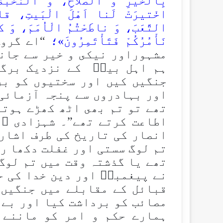
بِالْخَیرِ وَ الصَّلاحِ، وَ النُّخْبَة
اخْتیرَتْ لَنا اَهْلَ الْبَیتِ، قاتَلْ
التَّعَبَ، وَ ناطَحْتُمُ الْاُمَمَ، وَ كاف
نَأْمُرُكُمْ فَتَأْتَمِرُونَ»؛
“اے گروہ
مشہوراور نیكى و خیر سے جان
ہم اہل بیتؑ كے نزدیک برگز
جنگیں كیں اور سختیوں كو بر
اور بہادروں سے پنجہ آزمائی 
تھے تو تم بھى اٹھ كھڑے ہوتے
اطاعت كرتے تھے”۔ شہزادی ؑ 
انصار کی تاریخ کی طرف اشار
تم لوگ سستی اور غفلت دکھا ر
تھے یا گذشتہ وقت میں تم لوگ
نے پیغمبرؐ اور دین خدا کی 
قبائل کے مقابلے میں جنگیں 
مصائب کو برداشت کیا اور بے 
ہمارے حکم و امر کو ماننے 