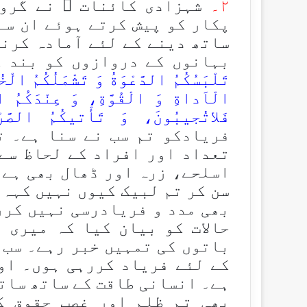
۲۔
شہزادی کائنات ؑ نے گروہ
پکار کو پیش کرتے ہوئے ان سے 
ساتھ دینے کے لئے آمادہ کرنے
بہانوں کے دروازوں کو بند 
تَلْبَسُكُمُ الدَّعْوَةُ وَ تَشْمَلُكُمُ الْخُ
الْاَداةِ وَ الْقُوَّةِ، وَ عِنْدَكُمُ ا
فَلاتُجیبُونَ، وَ تَأْتیكُمُ الصَّرْ
فریادکو تم سب نے سنا ہے۔ ت
تعداد اور افراد کے لحاظ سے
اسلحے، زرہ اور ڈھال بھی ہے۔
سن کر تم لبیک کیوں نہیں کہہ 
بھی مدد و فریادرسی نہیں کرر
حالات کو بیان کیا کہ میری 
باتوں کی تمہیں خبر رہے۔ سب 
کے لئے فریاد کررہی ہوں۔ او
ہے۔ انسانی طاقت کے ساتھ سات
بھی تم ظلم اور غصب حقوق ک