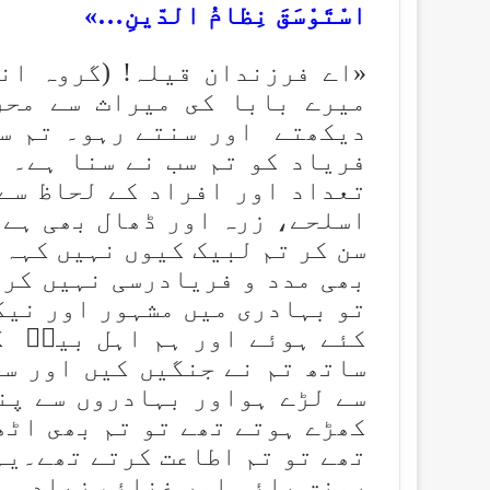
اسْتَوْسَقَ نِظامُ الدّینِ…»
«اے فرزندان قیلہ! (گروہ ان
میرے بابا كى میراث سے مح
دیكھتے اور سنتے رہو۔ تم سب
فریاد کو تم سب نے سنا ہے۔ ت
تعداد اور افراد کے لحاظ سے
اسلحے، زرہ اور ڈھال بھی ہے۔
سن کر تم لبیک کیوں نہیں کہہ 
بھی مدد و فریادرسی نہیں کرر
تو بہادرى میں مشہور اور نیك
کئے ہوئے اور ہم اہل بیتؑ ك
ساتھ تم نے جنگیں كیں اور س
سے لڑے ہواور بہادروں سے پن
كھڑے ہوتے تھے تو تم بھى اٹھ
تھے تو تم اطاعت كرتے تھے۔یہا
رونق پائی اور غنائم زیادہ ہ