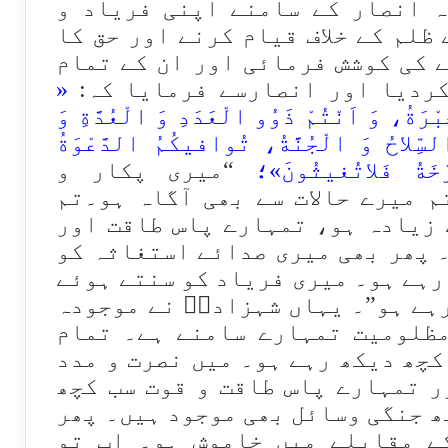
 انصار کے سامنے اپنی فریاد و
ظلم کے خلاف قیام کرنے اور حق کا
 کی کوشش فرمائی اور ان کے تمام
کردیا اور انصارسے فرمایا کہ:
«
بْرَةُ، وَ اَنْتُمْ ذَوُو الْعَدَدِ وَ الْعُدَّةِ وَ
لسِّلاحُ وَ الْجُنَّةُ، تُوافیكُمُ الدَّعْوَةُ
خَةُ فَلاتُغیثُونَ»؛
“میری پکار و
م میرے حالات سے بھی آگاہ ہو۔تم
 زیادہ ہو، تمہارے پاس طاقت اور
 پھر بھی میری صدائے استغاثہ کو
رہے ہو۔ میری فریاد کو سنتے ہوئے
ہے ہو”۔ یہاں شہزادیؑ نے موجودہ
مظلومیت تمہارے سامنے ہے۔ تمام
کچھ دیکھ رہے ہو۔ میں نصرت و مدد
ر تمہارے پاس طاقت و قوت سب کچھ
ھ جنگی وسائل بھی موجود ہیں۔ پھر
ے مقابلے میں خاموش ہو۔ اب تو