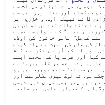
 كہ مجھ پر میرےبابا كى میراث سے
 تم دیكھتے اور سنتے رہو۔ تم سب
زادی ؑ نے قبیلہ اوس و خزرج پر
ن سے جانے جاتے تھے ان کو ان کی
فرزندان قیلہ” کے عنوان سے خطاب
بنت كاهل” نامی خاتون کی اولاد
 ان کی ماں کی نسبت سے یاد کرکے
ئی اور ان کو آزادی فکر سے کام
ے کہا اور فرمایا کہ مجھے اپنے
 جارہا ہے۔ مجھ پر ظلم ہورہا ہے
ہے ہو، سب ایک ساتھ موجود بھی ہو
چکے ہو۔ تم لوگ میری مظلومیت اور
 رہے ہو پھر بھی میری فریادرسی
وگیا ہے؟ تمہارا ماضی اور سابقہ