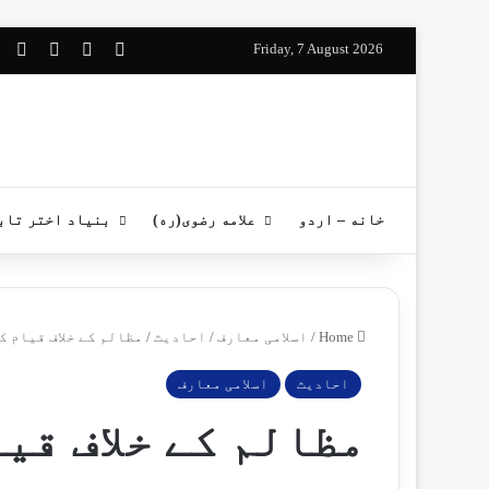
pp
stagram
YouTube
Facebook
Friday, 7 August 2026
خانه – اردو
علامه رضوی(ره)
بنیاد اختر تاب
Home
/
اسلامی معارف
/
احادیث
/
مظالم کے خلاف قیام ک
احادیث
اسلامی معارف
مظالم کے خلاف قی