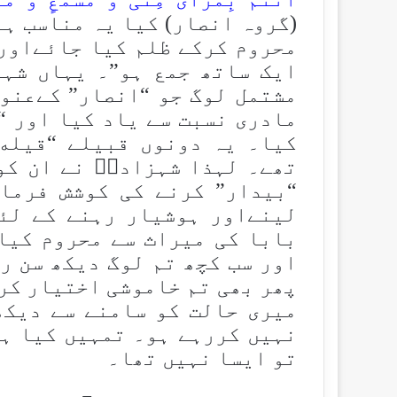
(گروہ انصار) کیا یہ مناسب ہے
محروم کرکے ظلم کیا جائےاور
ایک ساتھ جمع ہو”۔ یہاں شہ
مشتمل لوگ جو “انصار” کےعنوا
مادری نسبت سے یاد کیا اور “
کیا۔ یہ دونوں قبیلے “قیله 
تھے۔ لہذا شہزادیؑ نے ان کو
“بیدار” کرنے کی کوشش فرما
لینےاور ہوشیار رہنے کے لئ
بابا کی میراث سے محروم کیا
اور سب کچھ تم لوگ دیکھ سن ر
پھر بھی تم خاموشی اختیار کر
میری حالت کو سامنے سے دیکھ
نہیں کررہے ہو۔ تمہیں کیا ہ
تو ایسا نہیں تھا۔