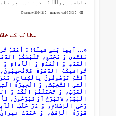
فاطمہ زہراؑ کا درد دل اور خطبہ ف
21 December 2024
6 minutes read
43
0
مظالم کے خلا
«… اَیها بَنی قیلَةَ! ءَ اُهْضَمُ تُراثَ 
مُنْتَدی وَ مَجْمَعٍ، تَلْبَسُكُمُ الدَّعْو
الْعَدَدِ وَ الْعُدَّةِ وَ الْاَداةِ وَ ال
تُوافیكُمُ الدَّعْوَةُ فَلاتُجیبُونَ، 
اَنْتُمْ مَوْصُوفُونَ بِالْكِفاحِ، مَعْرُ
الَّتی انْتُخِبَتْ، وَ الْخِیرَةُ الَّت
الْعَرَبَ، وَ تَحَمَّلْتُمُ الْكَدَّ وَ ال
الْبُهَمَ، لانَبْرَحُ اَوْ تَبْرَحُونَ، نَأ
رَحَی الْاِسْلامِ، وَ دَرَّ حَلَبُ الْاَیا
فَوْرَةُ الْاِفْكِ، وَ خَمَدَتْ نیرانُ 