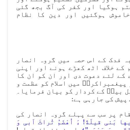
تم ہوگیا اور کفر کی آگ بجھ گئی
خاموش ہوگئیں اور دین كا نظام
ہ فدک کے اس حصہ میں گروہ انصار
 کے خلاف اٹھ کھڑے ہونے اور اپنی
کے لئے دعوت دی اور ان کو ان کا
 پیغمبراکرمؐ میں اسلام کو عظمت و
ل بیتؑ کے کردار کو بیان فرمایا۔
پیش کی جارہی ہے:
ام پر سب سے پہلے گروہ انصار کی
ها بَنی قیلَةَ! ءَ اُهْضَمُ تُراثَ اَبی وَ
نْتَدی وَ مَجْمَعٍ”؛
اے فرزندان قیلہ!