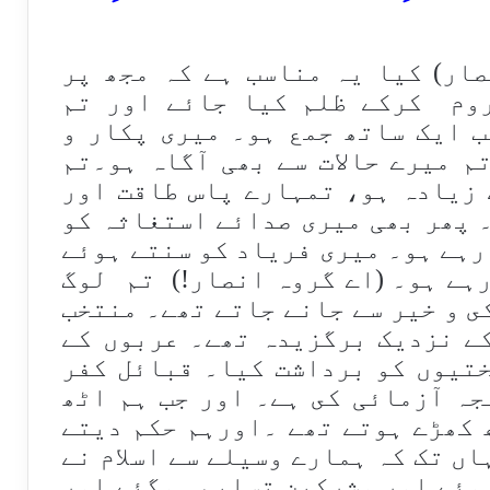
صار) کیا یہ مناسب ہے كہ مجھ پر
روم کرکے ظلم کیا جائے اور تم
 ایک ساتھ جمع ہو۔ میری پکار و
م میرے حالات سے بھی آگاہ ہو۔تم
 زیادہ ہو، تمہارے پاس طاقت اور
 پھر بھی میری صدائے استغاثہ کو
رہے ہو۔ میری فریاد کو سنتے ہوئے
ہے ہو۔ (اے گروہ انصار!) تم لوگ
ى و خیر سے جانے جاتے تھے۔ منتخب
ے نزدیک برگزیدہ تھے۔ عربوں كے
ختیوں كو برداشت كیا۔ قبائل کفر
جہ آزمائی كى ہے۔ اور جب ہم اٹھ
 كھڑے ہوتے تھے ۔اورہم حكم دیتے
ں تک کہ ہمارے وسیلے سے اسلام نے
وئے اور مشركین تسلیم ہوگئے اور