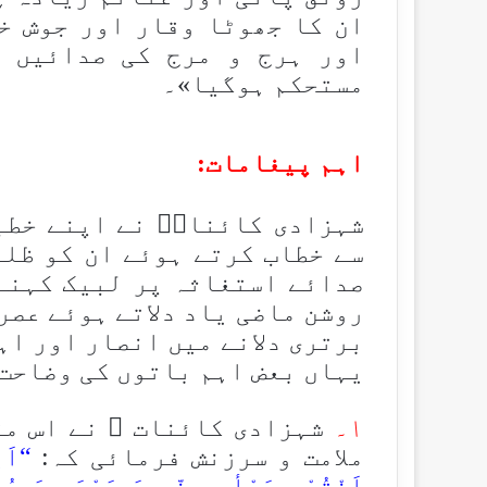
ان كا جھوٹا وقار اور جوش خ
اور ہرج و مرج کی صدائیں 
مستحكم ہوگیا»۔
اہم پیغامات:
شہزادی کائناتؑ نے اپنے خطب
سے خطاب کرتے ہوئے ان کو ظلم
صدائے استغاثہ پر لبیک کہنے 
روشن ماضی یاد دلاتے ہوئے عصر
برتری دلانے میں انصار اور اہ
یہاں بعض اہم باتوں کی وضاحت 
۱۔
شہزادی کائنات ؑ نے اس مق
ملامت و سرزنش فرمائی کہ:
“اَی
اَنْتُمْ بِمَرْأی مِنّی وَ مَسْمَعٍ وَ مُ