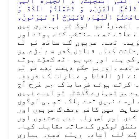
ُ الَّتی انْتُخِبَتْ، وَ الْخِیرَةُ الَّتِی
تُمُ الْعَرَبَ، وَ تَحَمَّلْتُمُ الْكَدَّ وَ
َحْتُمُ الْبُهَمَ، لانَبْرَحُ اَوْ تَبْرَحُونَ،
 انصار! تم لوگ تو بہادرى میں
ے جاتے تھے۔ منتخب کئے ہوئے اور
یدہ تھے۔ عربوں كے ساتھ تم نے
داشت كیا۔ قبائل کفر سے لڑے ہو
كى ہے۔ اور جب ہم اٹھ كھڑے ہوتے
 تھے ۔اورہم حكم دیتے تھے تو تم
نے ان الفاظ و عبارات کے ذریعہ
ہ کرتے ہوئے فرمایاکہ جس طرح آج
ہے ہو تمہارے گذشتہ تو ایسے نہیں
 ایسے نہیں تھے بلکہ تم ہی لوگوں
حمایت میں کافر ومشرک عربوں اور
کیں اور اس راہ میں سختیوں اور
منطق لوگوں کے ساتھ مقابلہ کیا۔
کے لئے آمادہ رہتے تھے۔ ہماری