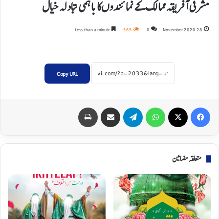
مشرقی آفریقہ ممالک کے نمائندوں کا باہمی تبادلہ خیال
Less than a minute
565
0
28 November 2020
Copy URL
Print
Share via Email
Telegram
WhatsApp
X
Facebook
متعلقہ مضامین