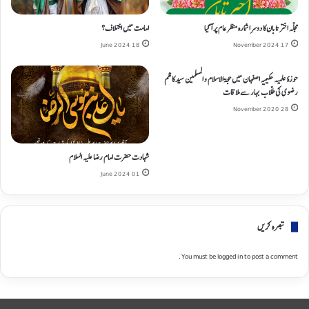
مجلہ اختر تابان کا دوسرا شمارہ منظر عام پر آگیا
امامت میں اختلاف؟
18 June 2024
17 November 2024
حوزۂ علمیہ حکیمیہ اصفہان میں حجۃ الاسلام و المسلمین سید کاظم
رضوی کی طلاّب بہار سے ملاقات
28 November 2020
شہادت حضرت امام رضا علیہ السلام
01 June 2024
تبصره کریں
You must be
logged in
to post a comment.