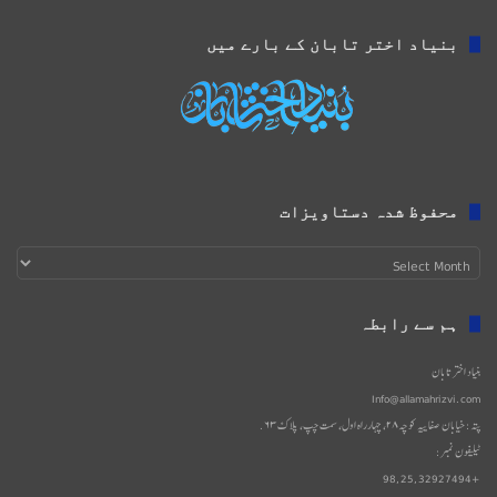
بنیاد اختر تابان کے بارے میں
محفوظ شدہ دستاویزات
محفوظ
شدہ
دستاویزات
ہم سے رابطہ
بنیاد اختر تابان
Info@allamahrizvi.com
پتہ: خیابان صفاییه کوچه۲۸، چهار‌راه اول، سمت چپ، پلاک۶۳.
ٹیلیفون نمبر:
+98,25,32927494