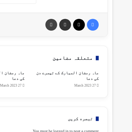
Print
Share via Email
X
Facebook
متعلقہ مضامین
ماہ رمضان المبارک کے تیسرے دن
ماہ رمضان ال
کی دعا
کی دعا
27 March 2023
27 March 2023
تبصره کریں
You must be
logged in
to post a comment.