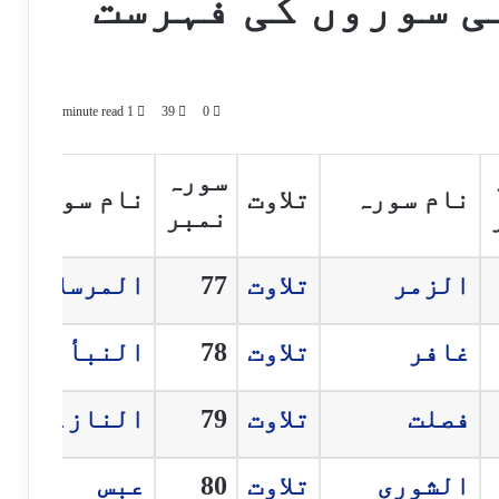
نی سوروں کی فہرست
1 minute read
39
0
سورہ
نام سورہ
تلاوت
نام سورہ
نمبر
الزمر
تلاوت
77
المرسلات
غافر
تلاوت
78
النبأ
فصلت
تلاوت
79
النازعات
الشورى
تلاوت
80
عبس