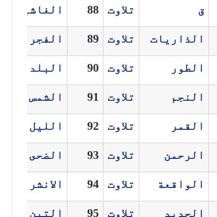
ق
تلاوت
88
الغاشية
الذاريات
تلاوت
89
الفجر
الطور
تلاوت
90
البلد
النجم
تلاوت
91
الشمس
القمر
تلاوت
92
الليل
الرحمن
تلاوت
93
الضحى
الواقعة
تلاوت
94
الانشراح
الحديد
تلاوت
95
التين