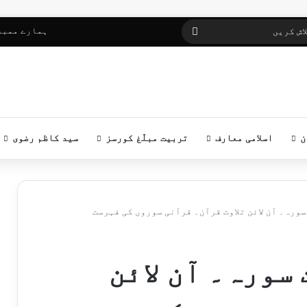
ہمارے ممبر
تلاش
کریں
ن
اسلامی معارف
تربیت مبلّغ کورسز
سید کاظم رضوی
سورہ۔ آن لائن تلاوت قرآن۔ قرآنی سوروں کی فہرست
سورہ۔ آن لائن