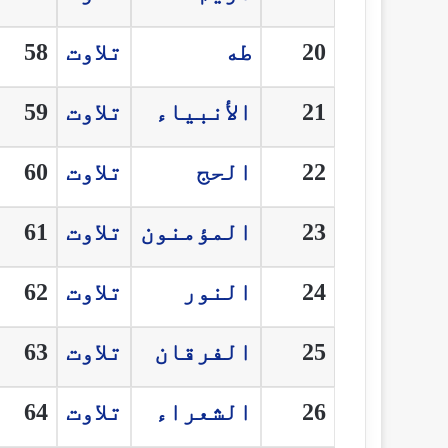
20
طه
تلاوت
58
21
الأنبياء
تلاوت
59
22
الحج
تلاوت
60
23
المؤمنون
تلاوت
61
24
النور
تلاوت
62
25
الفرقان
تلاوت
63
26
الشعراء
تلاوت
64