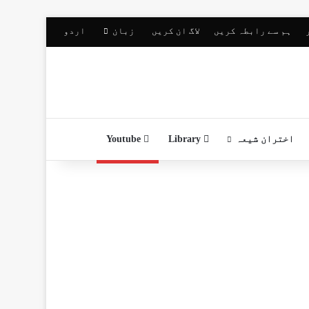
ہم سے رابطہ کریں
لاگ ان کریں
زبان
اردو
اختران شیعہ
Library
Youtube