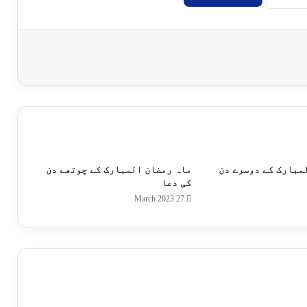
مبارک کے دوسرے دن
ماہ رمضان المبارک کے چوتھے دن
کی دعا
27 March 2023