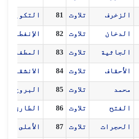
الزخرف
تلاوت
81
التكوير
الدخان
تلاوت
82
الإنفطار
الجاثية
تلاوت
83
المطففين
الأحقاف
تلاوت
84
الانشقاق
محمد
تلاوت
85
البروج
الفتح
تلاوت
86
الطارق
الحجرات
تلاوت
87
الأعلى