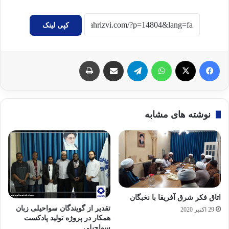
کپی لینک
فیسبوک
X
واتس آپ
تلگرام
اشتراک گذاری با ایمیل
چاپ
نوشته های مشابه
اتاق فکر شرق آفریقا با نخبگان
تقدیر از گویندگان سواحیلی زبان
29 اکتبر 2020
همکار در پروژه تولید پادکست
سواحیلی