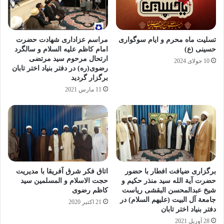
تسلیت ماه محرم و ایام سوگواری
مراسم عزاداری شهادت حضرت
حسینی (ع)
امام کاظم علیه السلام و سالگرد
ارتحال مرحوم سید مرتضی
10 جولای 2024
رضوی(ره) در دفتر بنیاد اختر تابان
برگزار گردید
11 مارس 2021
برگزاری ضیافت افطار با حضور
اتاق فکر شرق آفریقا با مدیریت
حضرت آیة الله سید منذر حکیم و
حجت الاسلام و المسلمین سید
شیخ عبدالمحسن البقشی ریاست
کاظم رضوی
جامعة آل البیت (علیهم السلام) در
21 اکتبر 2020
دفتر بنیاد اختر تابان
28 آوریل 2021