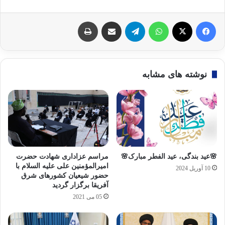
فیسبوک
X
واتس آپ
تلگرام
اشتراک گذاری با ایمیل
چاپ
نوشته های مشابه
🌸عید بندگی، عید الفطر مبارک🌸
مراسم عزاداری شهادت حضرت
امیرالمؤمنین علی علیه السلام با
10 آوریل 2024
حضور شیعیان کشورهای شرق
آفریقا برگزار گردید
05 می 2021