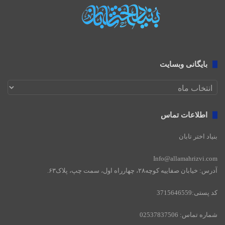
بایگانی وبسایت
بایگانی
وبسایت
اطلاعات تماس
بنیاد اختر تابان
Info@allamahrizvi.com
آدرس: خیابان صفاییه کوچه۲۸، چهار‌راه اول، سمت چپ، پلاک۶۳.
کد پستی:3715646559
شماره تماس: 02537837506