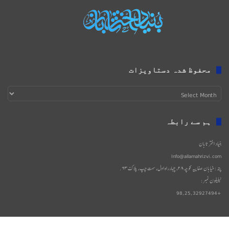
محفوظ شدہ دستاویزات
محفوظ
شدہ
دستاویزات
ہم سے رابطہ
بنیاد اختر تابان
Info@allamahrizvi.com
پتہ: خیابان صفاییه کوچه۲۸، چهار‌راه اول، سمت چپ، پلاک۶۳.
ٹیلیفون نمبر:
+98,25,32927494