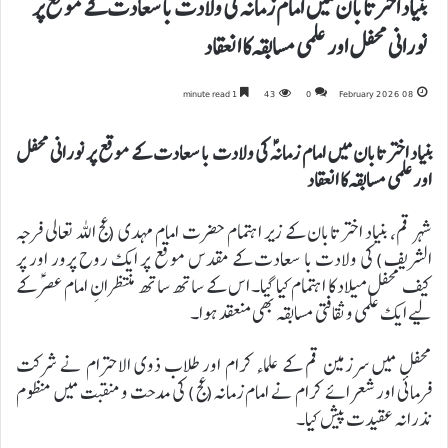
بنیاد اختر تابان میں امام زمانہؑ کی ولادت با سعادت کے موقع پر
نورانی محفل اور علمی مسابقہ کا انعقاد
1 minute read
43
0
08 February 2026
بنیاد اختر تابان میں امام زمانہؑ کی ولادت با سعادت کے موقع پر نورانی محفل
اور علمی مسابقہ کا انعقاد
شہر قم، بنیاد اختر تابان کے زیر اہتمام حضرت امام مہدی (عج اللہ تعالی فرجہ
الشریف) کی ولادت با سعادت کے مقدس موقع پر ایک روح پرور اور پر
کیف محفل میلاد کا اہتمام کیا گیا۔ اس کے ساتھ ساتھ منتظرانِ امام عصرؑ کے
لیے ایک علمی و ثقافتی مسابقہ بھی منعقد ہوا۔
محفل میں سرزمین قم کے علماء کرام اور طلاب ذوی الاحترام نے شرکت
فرمائی اور شعرائے کرام نے امام زمانہ(عج) کی مدحت و منقبت میں منظوم
نذرانہ عقیدت پیش کیا۔