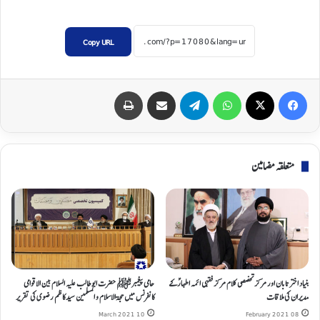
Copy URL
Print
Share via Email
Telegram
WhatsApp
X
Facebook
متعلقہ مضامین
بنیاد اختر تابان اور مرکز تخصصی کلام مرکز فقهی ائمه اطهارؑ کے
حامی پیغمبرﷺ حضرت ابو طالب علیہ السلام بین الاقوامی
مدیران کی ملاقات
کانفرنس میں حجۃ الاسلام و المسلمین سید کاظم رضوی کی تقریر
10 March 2021
08 February 2021