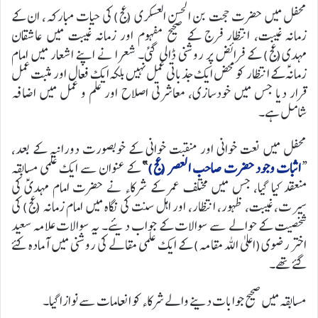
محفل میں حضرت حجت بن الحسن العسکری (عج) کی حیات مبارکہ، ان کے
زمانہ غیبت، انتظار فرج کے صحیح مفہوم اور زمانہ غیبت میں عاشقان
مہدی(عج) کے فرائض پر روشنی ڈالی گئی۔ شعرا نے اپنے اشعار میں امام
زمانہؑ کے انتظار کو محض ایک جذباتی عمل نہیں بلکہ ایک فعال اور مثبت عمل
قرار دیا جس میں خودسازی، معاشرتی اصلاح اور علم و عمل میں اضافہ
شامل ہے۔
محفل میں نعت خوانی اور منقبت خوانی کے خوبصورت دورانیہ کے بعد،
“
اثبات وجود حضرت صاحب العصر (عج)
”
کے عنوان سے ایک علمی مسابقہ
منعقد کیا گیا، جس میں مختلف عمر کے شرکاء نے حضرت امام مہدیؑ کی
سیرت، غیبت، ظہور، انتظار، اور اہل سنت کی نگاہ میں امام زمانہ (عج) کی
شخصیت کے حوالے سے سوالات کے جواب دیئے۔ یہ سوالات علامہ سعید
اختر رضوی(اعلیٰ اللہ مقامہ) کے ایک علمی مقالے کی روشنی میں آمادہ کئے
گئے تھے۔
مسابقہ میں صحیح جوابات دینے والے شرکاء کو انعامات سے نوازا گیا۔