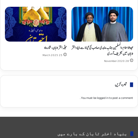
حجة الاسلام والمسلمین جناب عابدی صاحب کی گیانا سے بنیاد اختر
مجلہ اختر تابان- شمارہ 4
تابان میں تشریف آوری
25 March 2025
28 November 2020
تبصره کریں
You must be
logged in
to post a comment.
بنیاد اختر تابان کے بارے میں