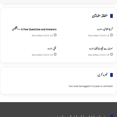
متعلقہ مضامین
کربلا شناسی – اردو
A Few Questions and Answers – انگلیسی
16 December 2020
16 December 2020
موت سے قیامت تک-اردو
تقیه-اردو
16 December 2020
16 December 2020
تبصره کریں
You must be
logged in
to post a comment.
بنیاد اختر تابان کے بارے میں