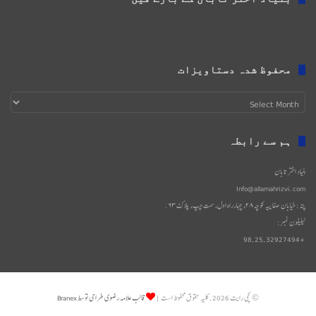
محفوظ شدہ دستاویزات
محفوظ
شدہ
دستاویزات
ہم سے رابطہ
بنیاد اختر تابان
Info@allamahrizvi.com
پتہ: خیابان صفاییه کوچه۲۸، چهار‌راه اول، سمت چپ، پلاک۶۳.
ٹیلیفون نمبر:
+98,25,32927494
© کپی رایت 2026, کلیه حقوق محفوظ است |
قالب علامه رضوی طراحی توسط Branex