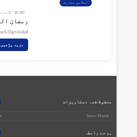
اسلامی معارف
0
38
آقای 
رمضان الم
u.be/Lf2qcv2oAnI
مزید پڑھیں
محفوظ شدہ دستاویزات
محفوظ
شدہ
دستاویزات
ہم سے رابطہ