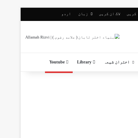
 کریں
لاگ ان کریں
زبان
اردو
اختران شیعہ
Library
Youtube