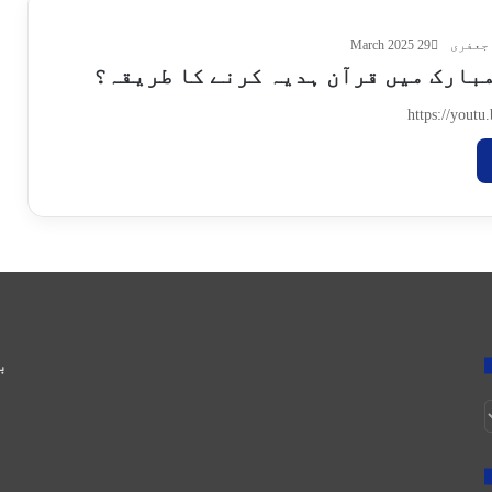
جعفری
29 March 2025
بارک میں قرآن ہدیہ کرنے کا طریقہ؟
https://yout
ب