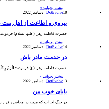
بیشتر بخوانید »
18 دسامبر 2022
DotEvolve
پیروی و اطاعت از اهل بیت پ
حضرت فاطمه زهرا (علیهاالسلام) فرمودند: امّا وَاللّهِ، لَ
بیشتر بخوانید »
14 دسامبر 2022
DotEvolve
در خدمت مادر باش
حضرت فاطمه زهرا (ع) فرمودند: الْزَمْ رِجْلَها، فَإنّ
بیشتر بخوانید »
13 دسامبر 2022
DotEvolve
بابای خوب من
در جنگ احزاب که مدینه در محاصره قرار دا