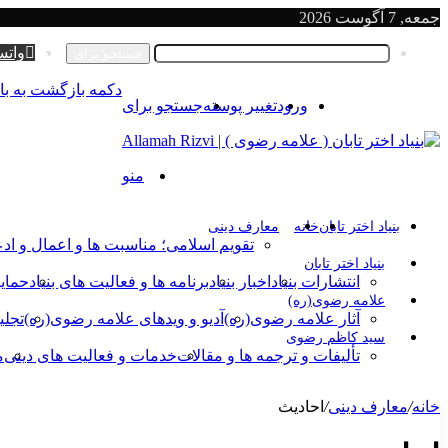
جمعه, 7 آگوست 2026
ورود
واتس
جستجو برای
دکمه بازگشت به بال
ورود
تغییر پوسته
جستجو برای
منو
بنیاد اختر تابان
خانه
معارف دینی
تقویم اسلامی؛ مناسبت ها و اعمال و ادع
بنیاد اختر تابان
انتشارات بنیاد
اخبار بنیاد
برنامه ها و فعالیت های بنیاد
حمای
علامه رضوی(ره)
آثار علامه رضوی(ره)
آدیو و ویدهای علامه رضوی(ره)
تجلی
سید کاظم رضوی
تألیفات و ترجمه ها و مقالات
خدمات و فعالیت های دینی
م
خانه
/
معارف دینی
/
احادیث