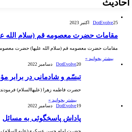
احادیث
25 اکتبر 2023
DotEvolve
مقامات حضرت معصومه قم (سلام الله علی
مقامات حضرت معصومه قم (سلام الله علیها) حضرت معصومه(سلام الله علیها)
بیشتر بخوانید »
20 دسامبر 2022
DotEvolve
تبسّم و شادمانى در برابر مؤ
حضرت فاطمه زهرا (علیهاالسلام) فرمودند: اَلْبُشْرى 
بیشتر بخوانید »
19 دسامبر 2022
DotEvolve
پاداش پاسخگوئى به مسائل
حضرت امام حسن عسکرى(علیه السلام) بیا