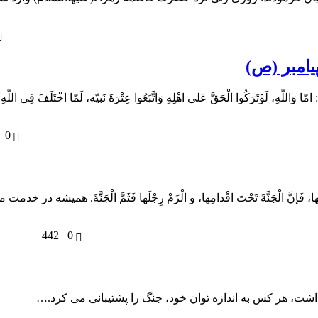
یامبر (ص)
وْتَرَكُوا الْحَقَّ عَلى اهْلِهِ وَاتَّبَعُوا عِتْرَةَ نَبیّه، لَمّا اخْتَلَفَ فِى اللّهِ
0
َ الْجَنَّةَ تَحْتَ اقْدامِها، و الْزَمْ رِجْلَها فَثَمَّ الْجَنََّةَ. همیشه در خدمت
442
0
شت، هر کس به اندازه توان خود، جنگ را پشتیبانی می کرد.…