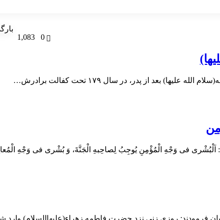
بارگ
1,083
0
ها)
 بعد از پدر، در سال ۱۷۹ تحت کفالت برادرش…
من
فى وَجْهِ الْمُؤْمِنِ یُوجِبُ لِصاحِبهِ الْجَنَّةَ، وَ بُشْرى فى وَجْهِ الْمُعان
ن فرمودند: روزى زنى نزد حضرت فاطمه زهراء(علیهاالسلام) وارد 