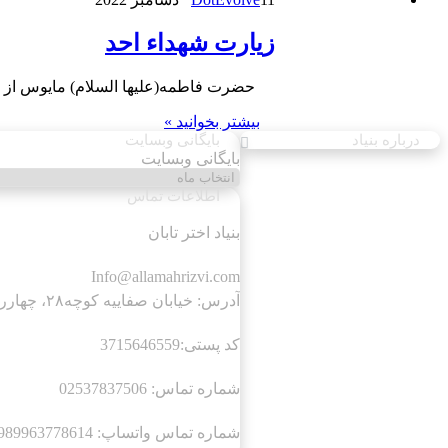
زیارت شهداء احد
حضرت فاطمه(علیها السلام) مایوس از زند
بیشتر بخوانید »
درباره بنیاد
بایگانی وبسایت
بایگانی وبسایت
اطلاعات تماس
بنیاد اختر تابان
Info@allamahrizvi.com
آدرس: خیابان صفاییه کوچه۲۸، چهار‌راه اول، سمت چپ، پلاک۶۳.
کد پستی:3715646559
شماره تماس: 02537837506
شماره تماس واتساپ: 00989963778614