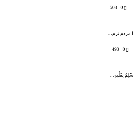
503
0
 با مردم نرم…
493
0
ِمُ بِقَلْبِهِ…