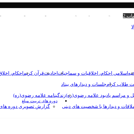
اپ 2
واتس آپ
اینستاگرام
یوتیوب
فیسبوک
درباره بنیاد
تماس با بنیا
ا
یه
اسلامی احکام، اخلاقیات و سماجیات
احادیث
قرآن کریم
احکام، اخلاق
ت طلاب کرام
جلسات و دیدارهای بیناد
ل و مراسم یادبود علامه رضوی(ره)
زندگینامه علامه رضوی(ره)
دوره های تربیت مبلغ
لاقات و دیدارها با شخصیت های دینی
گزارش تصویری دوره های 