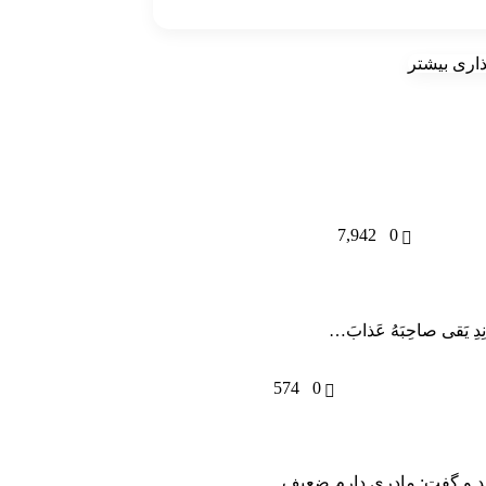
ذاری بیشتر
7,942
0
ِدِ یَقى صاحِبَهُ عَذابَ…
574
0
شد و گفت: مادرى دارم ضعیف…