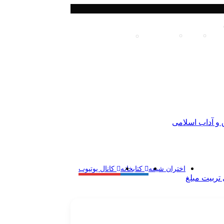
د
فارسی
English
اردو
(
Urdu
)
Swahili
(
سواحیلی
)
 و آداب اسلامی
اختران شیعه
کتابخانه
کانال یوتیوب
تربیت مبلغ