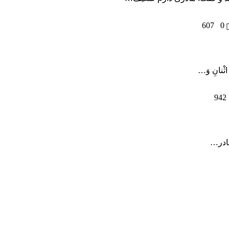
607
0
 اثْنانِ وَ…
942
 مادر…