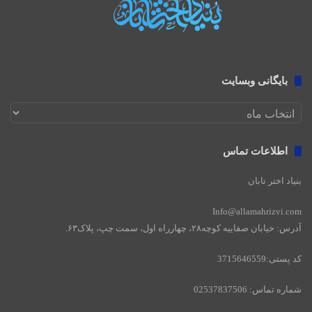
:
بایگانی وبسایت
بایگانی
وبسایت
اطلاعات تماس
بنیاد اختر تابان
Info@allamahrizvi.com
آدرس: خیابان صفاییه کوچه۲۸، چهار‌راه اول، سمت چپ، پلاک۶۳.
کد پستی:3715646559
شماره تماس: 02537837506