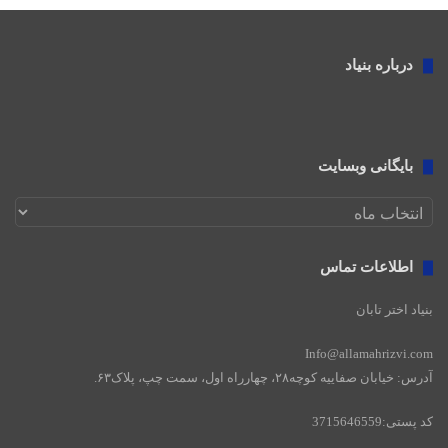
درباره بنیاد
بایگانی وبسایت
بایگانی
وبسایت
اطلاعات تماس
بنیاد اختر تابان
Info@allamahrizvi.com
آدرس: خیابان صفاییه کوچه۲۸، چهار‌راه اول، سمت چپ، پلاک۶۳.
کد پستی:3715646559