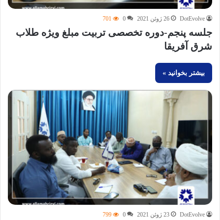
DotEvolve
26 ژوئن 2021
0
701
جلسه پنجم-دوره تخصصی تربیت مبلغ ویژه طلاب
شرق آفریقا
بیشتر بخوانید »
DotEvolve
23 ژوئن 2021
0
799