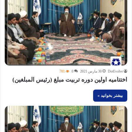
DotEvolve
30 مارس 2021
0
701
اختتامیه اولین دوره تربیت مبلغ (رئیس المبلغین)
بیشتر بخوانید »