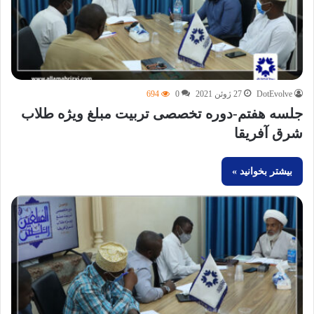
DotEvolve
27 ژوئن 2021
0
694
جلسه هفتم-دوره تخصصی تربیت مبلغ ویژه طلاب
شرق آفریقا
بیشتر بخوانید »