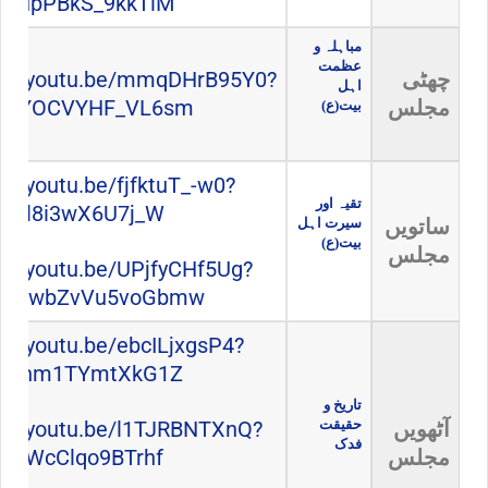
JL9upPBkS_9kkTlM
مباہلہ و
عظمت
چھٹی
s://youtu.be/mmqDHrB95Y0?
اہل
مجلس
mvjYOCVYHF_VL6sm
بیت(ع)
s://youtu.be/fjfktuT_-w0?
تقیہ اور
Hicl8i3wX6U7j_W
ساتویں
سیرت اہل
بیت(ع)
مجلس
s://youtu.be/UPjfyCHf5Ug?
AGwwbZvVu5voGbmw
s://youtu.be/ebcILjxgsP4?
tReInm1TYmtXkG1Z
تاریخ و
آٹھویں
حقیقت
s://youtu.be/l1TJRBNTXnQ?
فدک
مجلس
aj3WcClqo9BTrhf