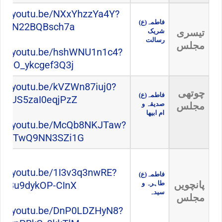
s://youtu.be/NXxYhzzYa4Y?
فاطمہ(ع)
NawN22BQBsch7a
تیسری
شریک
رسالت
مجلس
s://youtu.be/hshWNU1n1c4?
5u0O_ykcgef3Q3j
s://youtu.be/kVZWn87iuj0?
چوتھی
فاطمہ(ع)
DXUS5zaI0eqjPzZ
مجلس
صدیقہ و
ام ابیھا
s://youtu.be/McQb8NKJTaw?
k_R9TwQ9NN3SZi1G
s://youtu.be/1I3v3q3nwRE?
فاطمہ(ع)
پانچویں
طاہرہ و
1e8u9dykOP-CInX
سیدہ
مجلس
s://youtu.be/DnP0LDZHyN8?