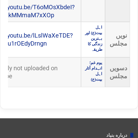
s://youtu.be/T6oMOsXbdeI?
-dkelkMMmaM7xXOp
اہل
بیت(ع) اور
نویں
s://youtu.be/lLslWaXeTDE?
بہترین
مجلس
TDou1rOEdyDrngn
زندگی کا
طریقہ
یوم غم؛
دسویں
ently not uploaded on
انہدام آثار
اہل
مجلس
Tube
بیت(ع)
درباره بنیاد