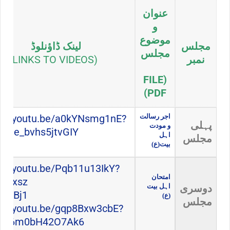
عنوان
و
موضوع
مجلس
لینک ڈاؤنلوڈ
مجلس
نمبر
(LINKS TO VIDEOS)
(FILE
PDF)
اجر رسالت
s://youtu.be/a0kYNsmg1nE?
پہلی
و مودت
pHe_bvhs5jtvGIY
اہل
مجلس
بیت(ع)
s://youtu.be/Pqb11u13IkY?
امتحان
rMxsz-
دوسری
اہل بیت
rgsBj1
(ع)
مجلس
s://youtu.be/gqp8Bxw3cbE?
Vi4I6m0bH42O7Ak6