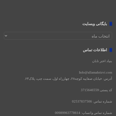
بایگانی وبسایت
اطلاعات تماس
بنیاد اختر تابان
Info@allamahrizvi.com
آدرس: خیابان صفاییه کوچه۲۸، چهار‌راه اول، سمت چپ، پلاک۶۳.
کد پستی:3715646559
شماره تماس: 02537837506
شماره تماس واتساپ: 00989963778614